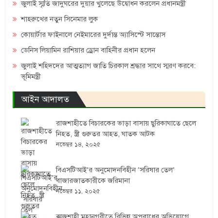
জুলাই স্মৃতি জাদুঘরের দুয়ার খুলেছে উদ্বোধন করলেন প্রধানমন্ত্রী
শাহরুখের নতুন সিনেমার লুক
কোয়ার্টার ফাইনালে নেইমারের দুর্দান্ত অ্যাসিস্টে সান্তোস
ডেনিস লিয়ামিন রাশিয়ার ড্রোন বাহিনীর প্রধান হলেন
জুলাই শহিদদের আত্মত্যাগ জাতি চিরকাল শ্রদ্ধার সাথে স্মরণ করবে:
ভূমিমন্ত্রী
আইন আদালত
রাজশাহীতে বিচারকের ভাড়া বাসায় ছুরিকাঘাতে ছেলে
নিহত, স্ত্রী গুরুতর আহত, ঘাতক আটক
নভেম্বর ১৪, ২০২৫
বিএসটিআই’র অনুমোদনবিহীন ‘সরিষার তেল’
বাজারজাতকারীকে জরিমানা
নভেম্বর ১১, ২০২৫
রাজশাহী মহানগরীতে বিভিন্ন অপরাধের অভিযোগে