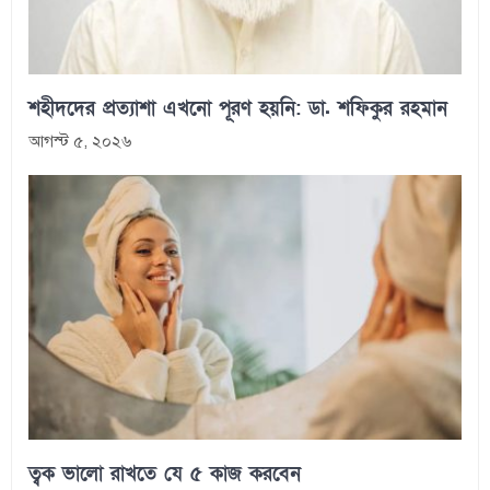
শহীদদের প্রত্যাশা এখনো পূরণ হয়নি: ডা. শফিকুর রহমান
আগস্ট ৫, ২০২৬
ত্বক ভালো রাখতে যে ৫ কাজ করবেন