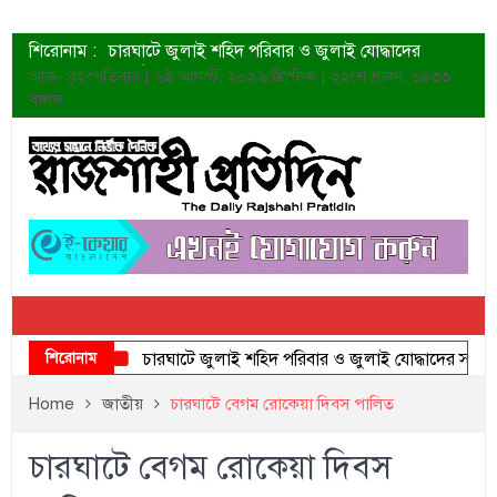
শিরোনাম :
চারঘাটে জুলাই শহিদ পরিবার ও জুলাই যোদ্ধাদের
সংবর্ধনা
আজ- বৃহস্পতিবার | ৬ই আগস্ট, ২০২৬ খ্রিস্টাব্দ | ২২শে শ্রাবণ, ১৪৩৩
শহীদদের প্রত্যাশা এখনো পূরণ হয়নি: ডা. শফিকুর রহমান
বঙ্গাব্দ
ত্বক ভালো রাখতে যে ৫ কাজ করবেন
জুলাই স্মৃতি জাদুঘরের দুয়ার খুলেছে উদ্বোধন করলেন
প্রধানমন্ত্রী
শাহরুখের নতুন সিনেমার লুক
কোয়ার্টার ফাইনালে নেইমারের দুর্দান্ত অ্যাসিস্টে সান্তোস
ডেনিস লিয়ামিন রাশিয়ার ড্রোন বাহিনীর প্রধান হলেন
জুলাই শহিদদের আত্মত্যাগ জাতি চিরকাল শ্রদ্ধার সাথে
স্মরণ করবে: ভূমিমন্ত্রী
শিরোনাম
চারঘাটে জুলাই শহিদ পরিবার ও জুলাই যোদ্ধাদের সংবর্ধনা
Home
জাতীয়
চারঘাটে বেগম রোকেয়া দিবস পালিত
চারঘাটে বেগম রোকেয়া দিবস