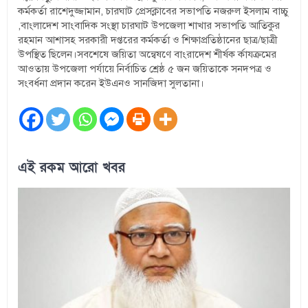
কর্মকর্তা রাশেদুজ্জামান, চারঘাট প্রেসক্লাবের সভাপতি নজরুল ইসলাম বাচ্চু
,বাংলাদেশ সাংবাদিক সংস্থা চারঘাট উপজেলা শাখার সভাপতি আতিকুর
রহমান আশাসহ সরকারী দপ্তরের কর্মকর্তা ও শিক্ষাপ্রতিষ্ঠানের ছাত্র/ছাত্রী
উপস্থিত ছিলেন।সবশেষে জয়িতা অন্বেষণে বাংরাদেশ শীর্ষক র্কাযক্রমের
আওতায় উপজেলা পর্যায়ে নির্বাচিত শ্রেষ্ঠ ৫ জন জয়িতাকে সনদপত্র ও
সংবর্ধনা প্রদান করেন ইউএনও সানজিদা সুলতানা।
এই রকম আরো খবর