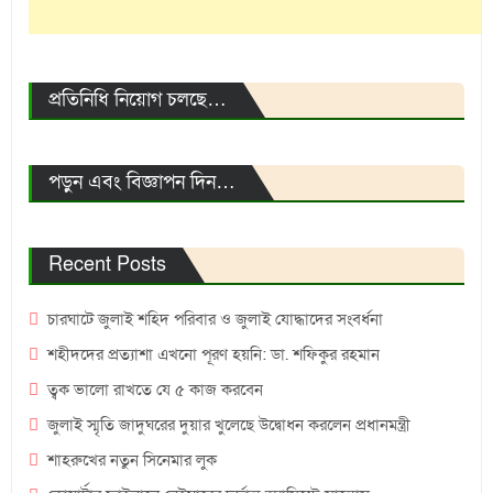
প্রতিনিধি নিয়োগ চলছে…
পড়ুন এবং বিজ্ঞাপন দিন…
Recent Posts
চারঘাটে জুলাই শহিদ পরিবার ও জুলাই যোদ্ধাদের সংবর্ধনা
শহীদদের প্রত্যাশা এখনো পূরণ হয়নি: ডা. শফিকুর রহমান
ত্বক ভালো রাখতে যে ৫ কাজ করবেন
জুলাই স্মৃতি জাদুঘরের দুয়ার খুলেছে উদ্বোধন করলেন প্রধানমন্ত্রী
শাহরুখের নতুন সিনেমার লুক