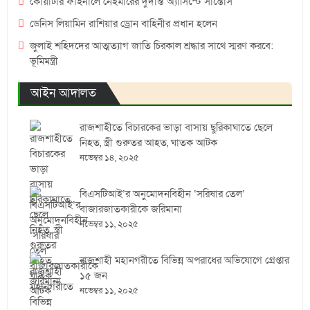
কোয়ার্টার ফাইনালে নেইমারের দুর্দান্ত অ্যাসিস্টে সান্তোস
ডেনিস লিয়ামিন রাশিয়ার ড্রোন বাহিনীর প্রধান হলেন
জুলাই শহিদদের আত্মত্যাগ জাতি চিরকাল শ্রদ্ধার সাথে স্মরণ করবে:
ভূমিমন্ত্রী
আইন আদালত
রাজশাহীতে বিচারকের ভাড়া বাসায় ছুরিকাঘাতে ছেলে
নিহত, স্ত্রী গুরুতর আহত, ঘাতক আটক
নভেম্বর ১৪, ২০২৫
বিএসটিআই’র অনুমোদনবিহীন ‘সরিষার তেল’
বাজারজাতকারীকে জরিমানা
নভেম্বর ১১, ২০২৫
রাজশাহী মহানগরীতে বিভিন্ন অপরাধের অভিযোগে গ্রেপ্তার
১৫ জন
নভেম্বর ১১, ২০২৫