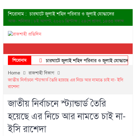
শিরোনাম :
চারঘাটে জুলাই শহিদ পরিবার ও জুলাই যোদ্ধাদের
সংবর্ধনা
আজ- শনিবার | ৮ই আগস্ট, ২০২৬ খ্রিস্টাব্দ | ২৪শে শ্রাবণ, ১৪৩৩ বঙ্গাব্দ
শহীদদের প্রত্যাশা এখনো পূরণ হয়নি: ডা. শফিকুর রহমান
ত্বক ভালো রাখতে যে ৫ কাজ করবেন
জুলাই স্মৃতি জাদুঘরের দুয়ার খুলেছে উদ্বোধন করলেন
প্রধানমন্ত্রী
শাহরুখের নতুন সিনেমার লুক
শিরোনাম
কোয়ার্টার ফাইনালে নেইমারের দুর্দান্ত অ্যাসিস্টে সান্তোস
চারঘাটে জুলাই শহিদ পরিবার ও জুলাই যোদ্ধাদের সংবর্ধ
ডেনিস লিয়ামিন রাশিয়ার ড্রোন বাহিনীর প্রধান হলেন
Home
রাজশাহী বিভাগ
জুলাই শহিদদের আত্মত্যাগ জাতি চিরকাল শ্রদ্ধার সাথে
জাতীয় নির্বাচনে স্ট্যান্ডার্ড তৈরি হয়েছে এর নিচে আর নামতে চাই না- ইসি
স্মরণ করবে: ভূমিমন্ত্রী
রাশেদা
জাতীয় নির্বাচনে স্ট্যান্ডার্ড তৈরি
হয়েছে এর নিচে আর নামতে চাই না-
ইসি রাশেদা