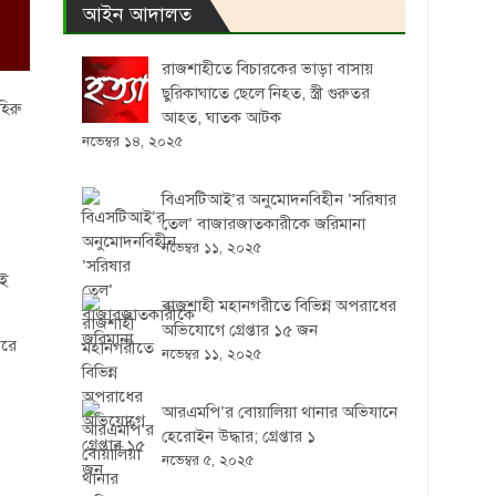
আইন আদালত
রাজশাহীতে বিচারকের ভাড়া বাসায়
ছুরিকাঘাতে ছেলে নিহত, স্ত্রী গুরুতর
হিরু
আহত, ঘাতক আটক
নভেম্বর ১৪, ২০২৫
বিএসটিআই’র অনুমোদনবিহীন ‘সরিষার
তেল’ বাজারজাতকারীকে জরিমানা
নভেম্বর ১১, ২০২৫
ুই
রাজশাহী মহানগরীতে বিভিন্ন অপরাধের
অভিযোগে গ্রেপ্তার ১৫ জন
পরে
নভেম্বর ১১, ২০২৫
আরএমপি’র বোয়ালিয়া থানার অভিযানে
হেরোইন উদ্ধার; গ্রেপ্তার ১
নভেম্বর ৫, ২০২৫