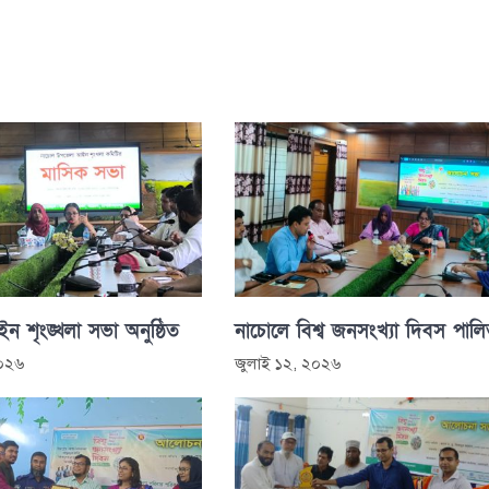
 শৃংঙ্খলা সভা অনুষ্ঠিত
নাচোলে বিশ্ব জনসংখ্যা দিবস পাল
২০২৬
জুলাই ১২, ২০২৬