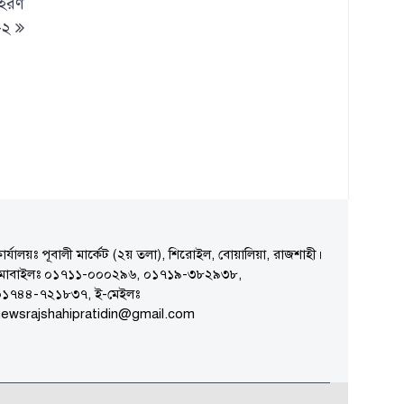
পহরণ
-২
ার্যালয়ঃ পূবালী মার্কেট (২য় তলা), শিরোইল, বোয়ালিয়া, রাজশাহী।
মোবাইলঃ ০১৭১১-০০০২৯৬, ০১৭১৯-৩৮২৯৩৮,
০১৭৪৪-৭২১৮৩৭, ই-মেইলঃ
ewsrajshahipratidin@gmail.com