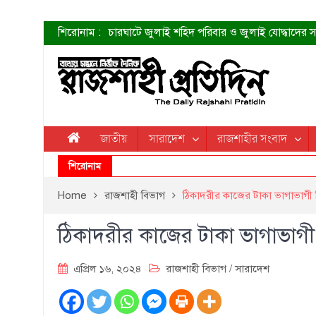
শিরোনাম :
চারঘাটে জুলাই শহিদ পরিবার ও জুলাই যোদ্ধাদের সং
শহীদদের প্রত্যাশা এখনো পূরণ হয়নি: ডা. শফিকুর 
ত্বক ভালো রাখতে যে ৫ কাজ করবেন
জুলাই স্মৃতি জাদুঘরের দুয়ার খুলেছে উদ্বোধন করলেন প
শাহরুখের নতুন সিনেমার লুক
কোয়ার্টার ফাইনালে নেইমারের দুর্দান্ত অ্যাসিস্টে সান্
ডেনিস লিয়ামিন রাশিয়ার ড্রোন বাহিনীর প্রধান হলেন
জাতীয়
সারাদেশ
রাজশাহীর সংবাদ
জুলাই শহিদদের আত্মত্যাগ জাতি চিরকাল শ্রদ্ধার সাথে
শিরোনাম
Home
রাজশাহী বিভাগ
ঠিকাদরীর কাজের টাকা ভাগাভাগী ন
ঠিকাদরীর কাজের টাকা ভাগাভাগী 
এপ্রিল ১৬, ২০২৪
রাজশাহী বিভাগ
/
সারাদেশ