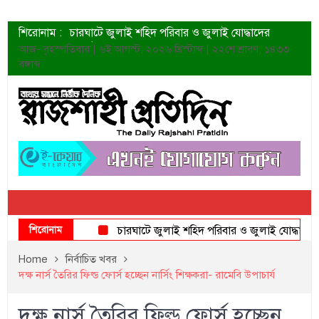
শিরোনাম :
চারঘাটে জুলাই শহিদ পরিবার ও জুলাই যোদ্ধাদের
সংবর্ধনা
আজ- বৃহস্পতিবার | ৬ই আগস্ট, ২০২৬ খ্রিস্টাব্দ | ২২শে শ্রাবণ, ১৪৩৩
শহীদদের প্রত্যাশা এখনো পূরণ হয়নি: ডা. শফিকুর রহমান
বঙ্গাব্দ
ত্বক ভালো রাখতে যে ৫ কাজ করবেন
জুলাই স্মৃতি জাদুঘরের দুয়ার খুলেছে উদ্বোধন করলেন
প্রধানমন্ত্রী
শাহরুখের নতুন সিনেমার লুক
কোয়ার্টার ফাইনালে নেইমারের দুর্দান্ত অ্যাসিস্টে সান্তোস
ডেনিস লিয়ামিন রাশিয়ার ড্রোন বাহিনীর প্রধান হলেন
জুলাই শহিদদের আত্মত্যাগ জাতি চিরকাল শ্রদ্ধার সাথে
স্মরণ করবে: ভূমিমন্ত্রী
শিরোনাম
চারঘাটে জুলাই শহিদ পরিবার ও জুলাই যোদ্ধাদের সংবর্ধ
Home
নির্বাচিত খবর
দক্ষ নার্স তৈরির ফিল্ড ফোর্স হচ্ছেন নার্সিং শিক্ষকরা- রামেবি উপাচার্য
দক্ষ নার্স তৈরির ফিল্ড ফোর্স হচ্ছেন