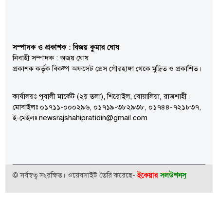
সম্পাদক ও প্রকাশক : বিজয় কুমার ঘোষ
নিবাহী সম্পাদক : অজয় ঘোষ
প্রকাশক কর্তৃক বিকল্প অফসেট প্রেস গৌরহাঙ্গা থেকে মুদ্রিত ও প্রকাশিত।
কার্যালয়ঃ পূবালী মার্কেট (২য় তলা), শিরোইল, বোয়ালিয়া, রাজশাহী।
মোবাইলঃ ০১৭১১-০০০২৯৬, ০১৭১৯-৩৮২৯৩৮, ০১৭৪৪-৭২১৮৩৭,
ই-মেইলঃ newsrajshahipratidin@gmail.com
ইকেয়ার
সলউশনস্
© সর্বস্বত্ব সংরক্ষিত। ওয়েবসাইট তৈরি করেছে-