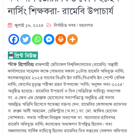
নার্সিং শিক্ষকরা- রামেবি উপাচার্য
জুলাই ১৬, ২০২৪
নির্বাচিত খবর
/
মহানগর
স্টাফ রিপোর্টারঃ
রাজশাহী মেডিকেল বিশ্ববিদ্যালয়ের (রামেবি) অস্থায়ী
কার্যালয়ের সম্মেলন কক্ষে সোমবার সকাল ১০টায় রামেবি অধিভুক্ত নার্সিং
কলেজসমূহের ২০২৩ সালের বিএসি ইন নার্সিং/বিএসসি ইন পোস্ট বেসিক
নার্সিং কোর্সের চূড়ান্ত পরীক্ষা গ্রহন উপলক্ষ্যে ‘নার্সিং অনুষদ সভা-২০২৪’
অনুষ্ঠিত হয়েছে। রামেবির উপাচার্য ও ডিন (অতিরিক্ত দায়িত্ব) অধ্যাপক
ডা. এ.জেড.এম মোস্তাক হোসেনের সভাপতিত্বে অনুষ্ঠিত এই সভায়
আমন্ত্রিত অতিথি হিসেবে শুভেচ্ছা বক্তব্য দেন, রামেবির কোষাধ্যক্ষ প্রফেসর
ড. রুস্তম আলী আহমেদ, রেজিস্ট্রার (অ.দা.) ডা. মো. জাকির হোসেন
খোন্দকার। সভায় পরীক্ষা নিয়ন্ত্রক অধ্যাপক ডা. আনোয়ার হাবিবসহ
রামেবি অধিভুক্ত নার্সিং কলেজের অধ্যক্ষগণ উপস্থিত ছিলেন। সভা
সঞ্চালনাসহ সার্বিক দায়িত্বে ছিলেন রামেবির ডিন দপ্তরের সেকশন অফিসার