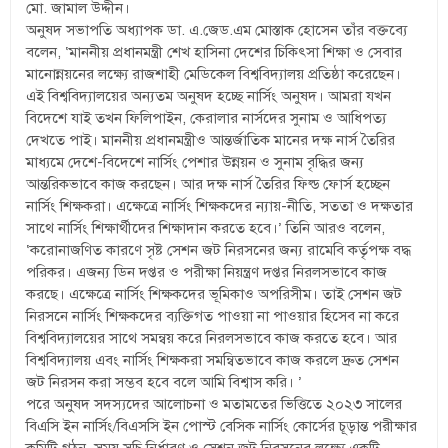
মো. জামাল উদ্দীন।
অনুষদ সভাপতি অধ্যাপক ডা. এ.জেড.এম মোস্তাক হোসেন তাঁর বক্তব্যে
বলেন, ‘মাননীয় প্রধানমন্ত্রী শেখ হাসিনা দেশের চিকিৎসা শিক্ষা ও সেবার
মানোন্নয়নের লক্ষ্যে রাজশাহী মেডিকেল বিশ্ববিদ্যালয় প্রতিষ্ঠা করেছেন।
এই বিশ্ববিদ্যালয়ের অন্যতম অনুষদ হচ্ছে নার্সিং অনুষদ। আমরা যখন
বিদেশে যাই তখন ফিলিপাইন, কেরালার নার্সদের সুনাম ও আধিপত্য
দেখতে পাই। মাননীয় প্রধানমন্ত্রীও আন্তর্জাতিক মানের দক্ষ নার্স তৈরির
মাধ্যমে দেশে-বিদেশে নার্সিং পেশার উন্নয়ন ও সুনাম বৃদ্ধির জন্য
আন্তরিকভাবে কাজ করছেন। আর দক্ষ নার্স তৈরির ফিল্ড ফোর্স হচ্ছেন
নার্সিং শিক্ষকরা। এক্ষেত্রে নার্সিং শিক্ষকদের ন্যায়-নীতি, সততা ও দক্ষতার
সাথে নার্সিং শিক্ষার্থীদের শিক্ষাদান করতে হবে।’ তিনি আরও বলেন,
‘করোনাজণিত কারণে সৃষ্ট সেশন জট নিরসনের জন্য রামেবি কর্তৃপক্ষ বদ্ধ
পরিকর। এজন্য ডিন দপ্তর ও পরীক্ষা নিয়ন্ত্রণ দপ্তর নিরলসভাবে কাজ
করছে। এক্ষেত্রে নার্সিং শিক্ষকদের ভূমিকাও অপরিসীম। তাই সেশন জট
নিরসনে নার্সিং শিক্ষকদের ব্যক্তিগত পাওয়া না পাওয়ার হিসেব না করে
বিশ্ববিদ্যালয়ের সাথে সমন্বয় করে নিরলসভাবে কাজ করতে হবে। আর
বিশ্ববিদ্যালয় এবং নার্সিং শিক্ষকরা সমন্বিতভাবে কাজ করলে দ্রুত সেশন
জট নিরসন করা সম্ভব হবে বলে আমি বিশ্বাস করি। ’
পরে অনুষদ সদস্যদের আলোচনা ও মতামতের ভিত্তিতে ২০২৩ সালের
বিএসি ইন নার্সিং/বিএসসি ইন পোস্ট বেসিক নার্সিং কোর্সের চূড়ান্ত পরীক্ষার
কমিটি গঠন, সময় সূচি নির্ধারণ ও সেশন জট নিরসনের লক্ষ্যে একটি