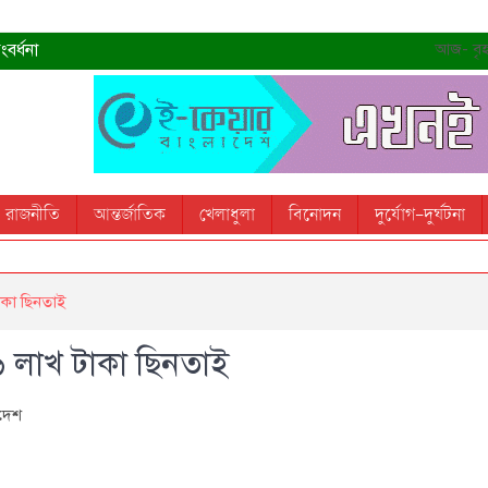
বর্ধনা
আজ- বৃহস
রহমান
্রধানমন্ত্রী
তোস
রাজনীতি
আন্তর্জাতিক
খেলাধুলা
বিনোদন
দুর্যোগ-দুর্ঘটনা
 স্মরণ করবে: ভূমিমন্ত্রী
াকা ছিনতাই
৬ লাখ টাকা ছিনতাই
দেশ