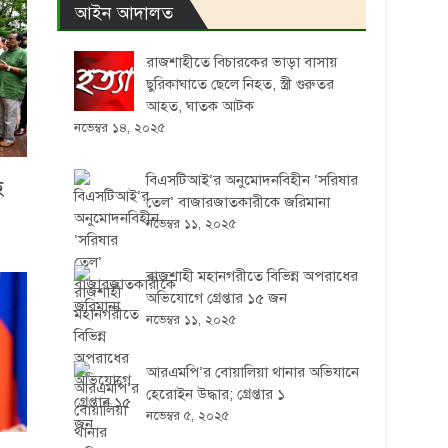
আইন আদালত
রাজশাহীতে বিচারকের ভাড়া বাসায়
ছুরিকাঘাতে ছেলে নিহত, স্ত্রী গুরুতর
আহত, ঘাতক আটক
নভেম্বর ১৪, ২০২৫
বিএসটিআই’র অনুমোদনবিহীন ‘সরিষার
ে
তেল’ বাজারজাতকারীকে জরিমানা
নভেম্বর ১১, ২০২৫
রাজশাহী মহানগরীতে বিভিন্ন অপরাধের
অভিযোগে গ্রেপ্তার ১৫ জন
নভেম্বর ১১, ২০২৫
আরএমপি’র বোয়ালিয়া থানার অভিযানে
হেরোইন উদ্ধার; গ্রেপ্তার ১
নভেম্বর ৫, ২০২৫