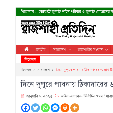
শিরোনাম :
চারঘাটে জুলাই শহিদ পরিবার ও জুলাই যোদ্ধাদের সং
শহীদদের প্রত্যাশা এখনো পূরণ হয়নি: ডা. শফিকুর 
ত্বক ভালো রাখতে যে ৫ কাজ করবেন
জুলাই স্মৃতি জাদুঘরের দুয়ার খুলেছে উদ্বোধন করলেন প
শাহরুখের নতুন সিনেমার লুক
কোয়ার্টার ফাইনালে নেইমারের দুর্দান্ত অ্যাসিস্টে সান্
ডেনিস লিয়ামিন রাশিয়ার ড্রোন বাহিনীর প্রধান হলেন
জাতীয়
সারাদেশ
রাজশাহীর সংবাদ
জুলাই শহিদদের আত্মত্যাগ জাতি চিরকাল শ্রদ্ধার সাথে
শিরোনাম
Home
সারাদেশ
দিনে দুপুরে পাবনায় ঠিকাদারের ৬ লাখ ট
দিনে দুপুরে পাবনায় ঠিকাদারের 
জানুয়ারি ৬, ২০২৫
আইন-আদালত
/
নির্বাচিত খবর
/
সারা