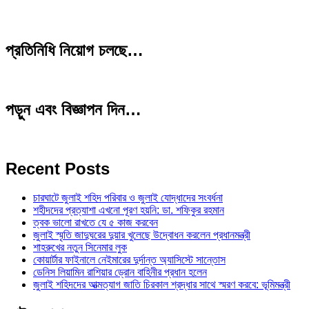
প্রতিনিধি নিয়োগ চলছে…
পড়ুন এবং বিজ্ঞাপন দিন…
Recent Posts
চারঘাটে জুলাই শহিদ পরিবার ও জুলাই যোদ্ধাদের সংবর্ধনা
শহীদদের প্রত্যাশা এখনো পূরণ হয়নি: ডা. শফিকুর রহমান
ত্বক ভালো রাখতে যে ৫ কাজ করবেন
জুলাই স্মৃতি জাদুঘরের দুয়ার খুলেছে উদ্বোধন করলেন প্রধানমন্ত্রী
শাহরুখের নতুন সিনেমার লুক
কোয়ার্টার ফাইনালে নেইমারের দুর্দান্ত অ্যাসিস্টে সান্তোস
ডেনিস লিয়ামিন রাশিয়ার ড্রোন বাহিনীর প্রধান হলেন
জুলাই শহিদদের আত্মত্যাগ জাতি চিরকাল শ্রদ্ধার সাথে স্মরণ করবে: ভূমিমন্ত্রী