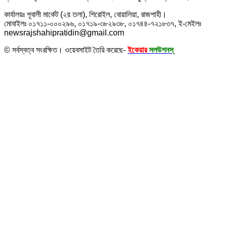
কার্যালয়ঃ পূবালী মার্কেট (২য় তলা), শিরোইল, বোয়ালিয়া, রাজশাহী।
মোবাইলঃ ০১৭১১-০০০২৯৬, ০১৭১৯-৩৮২৯৩৮, ০১৭৪৪-৭২১৮৩৭, ই-মেইলঃ
newsrajshahipratidin@gmail.com
© সর্বস্বত্ব সংরক্ষিত। ওয়েবসাইট তৈরি করেছে-
ইকেয়ার
সলউশনস্