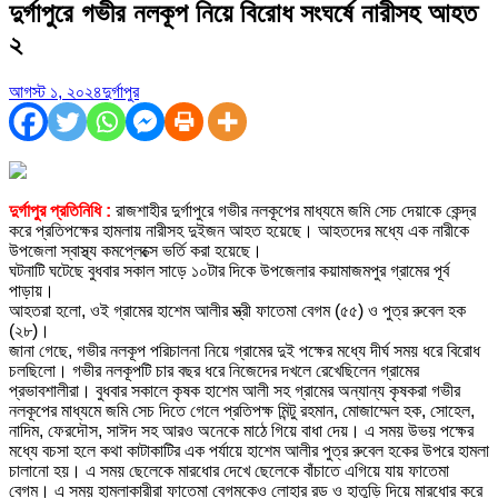
দুর্গাপুরে গভীর নলকূপ নিয়ে বিরোধ সংঘর্ষে নারীসহ আহত
২
আগস্ট ১, ২০২৪
দুর্গাপুর
দুর্গাপুর প্রতিনিধি :
রাজশাহীর দুর্গাপুরে গভীর নলকূপের মাধ্যমে জমি সেচ দেয়াকে কেন্দ্র
করে প্রতিপক্ষের হামলায় নারীসহ দুইজন আহত হয়েছে। আহতদের মধ্যে এক নারীকে
উপজেলা স্বাস্থ্য কমপ্লেক্সে ভর্তি করা হয়েছে।
ঘটনাটি ঘটেছে বুধবার সকাল সাড়ে ১০টার দিকে উপজেলার কয়ামাজমপুর গ্রামের পূর্ব
পাড়ায়।
আহতরা হলো, ওই গ্রামের হাশেম আলীর স্ত্রী ফাতেমা বেগম (৫৫) ও পুত্র রুবেল হক
(২৮)।
জানা গেছে, গভীর নলকূপ পরিচালনা নিয়ে গ্রামের দুই পক্ষের মধ্যে দীর্ঘ সময় ধরে বিরোধ
চলছিলো। গভীর নলকূপটি চার বছর ধরে নিজেদের দখলে রেখেছিলেন গ্রামের
প্রভাবশালীরা। বুধবার সকালে কৃষক হাশেম আলী সহ গ্রামের অন্যান্য কৃষকরা গভীর
নলকূপের মাধ্যমে জমি সেচ দিতে গেলে প্রতিপক্ষ মিন্টু রহমান, মোজাম্মেল হক, সোহেল,
নাদিম, ফেরদৌস, সাঈদ সহ আরও অনেকে মাঠে গিয়ে বাধা দেয়। এ সময় উভয় পক্ষের
মধ্যে বচসা হলে কথা কাটাকাটির এক পর্যায়ে হাশেম আলীর পুত্র রুবেল হকের উপরে হামলা
চালানো হয়। এ সময় ছেলেকে মারধোর দেখে ছেলেকে বাঁচাতে এগিয়ে যায় ফাতেমা
বেগম। এ সময় হামলাকারীরা ফাতেমা বেগমকেও লোহার রড ও হাতুড়ি দিয়ে মারধোর করে