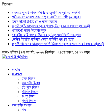
শিরোনাম :
চারঘাটে জুলাই শহিদ পরিবার ও জুলাই যোদ্ধাদের সংবর্ধনা
শহীদদের প্রত্যাশা এখনো পূরণ হয়নি: ডা. শফিকুর রহমান
ত্বক ভালো রাখতে যে ৫ কাজ করবেন
জুলাই স্মৃতি জাদুঘরের দুয়ার খুলেছে উদ্বোধন করলেন প্রধানমন্ত্রী
শাহরুখের নতুন সিনেমার লুক
কোয়ার্টার ফাইনালে নেইমারের দুর্দান্ত অ্যাসিস্টে সান্তোস
ডেনিস লিয়ামিন রাশিয়ার ড্রোন বাহিনীর প্রধান হলেন
জুলাই শহিদদের আত্মত্যাগ জাতি চিরকাল শ্রদ্ধার সাথে স্মরণ করবে: ভূমিমন্ত্রী
আজ- শনিবার | ৮ই আগস্ট, ২০২৬ খ্রিস্টাব্দ | ২৪শে শ্রাবণ, ১৪৩৩ বঙ্গাব্দ
জাতীয়
সারাদেশ
ঢাকা বিভাগ
রাজশাহী বিভাগ
চট্টগ্রাম বিভাগ
বরিশাল বিভাগ
রংপুর বিভাগ
খুলনা বিভাগ
রাজশাহীর সংবাদ
বাঘা