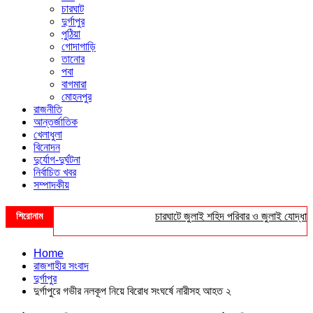
চারঘাট
দুর্গাপুর
পুঠিয়া
গোদাগাড়ি
তানোর
পবা
বাগমারা
মোহনপুর
রাজনীতি
আন্তর্জাতিক
খেলাধুলা
বিনোদন
দুর্যোগ-দুর্ঘটনা
নির্বাচিত খবর
সম্পাদকীয়
শিরোনাম
চারঘাটে জুলাই শহিদ পরিবার ও জুলাই যোদ্ধাদের সং
Home
রাজশাহীর সংবাদ
দুর্গাপুর
দুর্গাপুরে গভীর নলকূপ নিয়ে বিরোধ সংঘর্ষে নারীসহ আহত ২