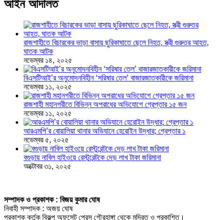
আইন আদালত
রাজশাহীতে বিচারকের ভাড়া বাসায় ছুরিকাঘাতে ছেলে নিহত, স্ত্রী গুরুতর আহত,
ঘাতক আটক
নভেম্বর ১৪, ২০২৫
বিএসটিআই’র অনুমোদনবিহীন ‘সরিষার তেল’ বাজারজাতকারীকে জরিমানা
নভেম্বর ১১, ২০২৫
রাজশাহী মহানগরীতে বিভিন্ন অপরাধের অভিযোগে গ্রেপ্তার ১৫ জন
নভেম্বর ১১, ২০২৫
আরএমপি’র বোয়ালিয়া থানার অভিযানে হেরোইন উদ্ধার; গ্রেপ্তার ১
নভেম্বর ৫, ২০২৫
বগুড়ায় নাবিল হাইওয়ে রেস্টুরেন্টকে দেড় লাখ টাকা জরিমানা
অক্টোবর ৩১, ২০২৫
সম্পাদক ও প্রকাশক : বিজয় কুমার ঘোষ
নিবাহী সম্পাদক : অজয় ঘোষ
প্রকাশক কর্তৃক বিকল্প অফসেট প্রেস গৌরহাঙ্গা থেকে মুদ্রিত ও প্রকাশিত।