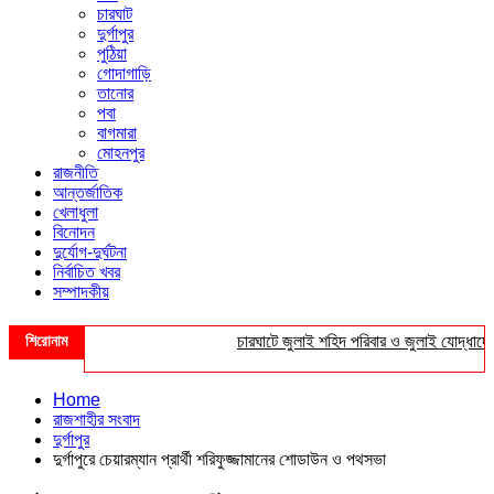
চারঘাট
দুর্গাপুর
পুঠিয়া
গোদাগাড়ি
তানোর
পবা
বাগমারা
মোহনপুর
রাজনীতি
আন্তর্জাতিক
খেলাধুলা
বিনোদন
দুর্যোগ-দুর্ঘটনা
নির্বাচিত খবর
সম্পাদকীয়
শিরোনাম
চারঘাটে জুলাই শহিদ পরিবার ও জুলাই যোদ্ধাদের সংবর
Home
রাজশাহীর সংবাদ
দুর্গাপুর
দুর্গাপুরে চেয়ারম্যান প্রার্থী শরিফুজ্জামানের শোডাউন ও পথসভা