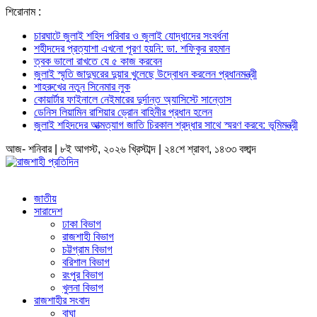
শিরোনাম :
চারঘাটে জুলাই শহিদ পরিবার ও জুলাই যোদ্ধাদের সংবর্ধনা
শহীদদের প্রত্যাশা এখনো পূরণ হয়নি: ডা. শফিকুর রহমান
ত্বক ভালো রাখতে যে ৫ কাজ করবেন
জুলাই স্মৃতি জাদুঘরের দুয়ার খুলেছে উদ্বোধন করলেন প্রধানমন্ত্রী
শাহরুখের নতুন সিনেমার লুক
কোয়ার্টার ফাইনালে নেইমারের দুর্দান্ত অ্যাসিস্টে সান্তোস
ডেনিস লিয়ামিন রাশিয়ার ড্রোন বাহিনীর প্রধান হলেন
জুলাই শহিদদের আত্মত্যাগ জাতি চিরকাল শ্রদ্ধার সাথে স্মরণ করবে: ভূমিমন্ত্রী
আজ- শনিবার | ৮ই আগস্ট, ২০২৬ খ্রিস্টাব্দ | ২৪শে শ্রাবণ, ১৪৩৩ বঙ্গাব্দ
জাতীয়
সারাদেশ
ঢাকা বিভাগ
রাজশাহী বিভাগ
চট্টগ্রাম বিভাগ
বরিশাল বিভাগ
রংপুর বিভাগ
খুলনা বিভাগ
রাজশাহীর সংবাদ
বাঘা