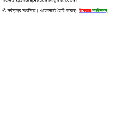
© সর্বস্বত্ব সংরক্ষিত। ওয়েবসাইট তৈরি করেছে-
ইকেয়ার
সলউশনস্