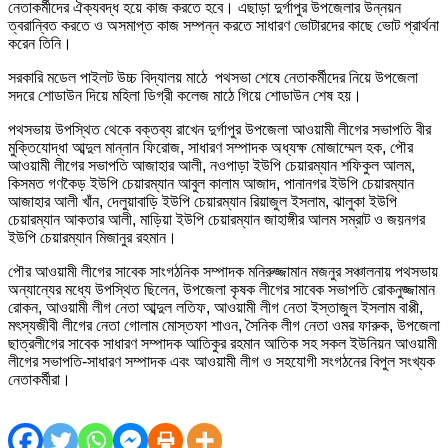
নেতাকর্মীদের ঐক্যবদ্ধ হয়ে কাজ করতে হবে। এছাড়া দুর্গাপুর উপজেলার উন্নয়ন
ত্বরান্বিত করতে ও অসমাপ্ত কাজ সম্পন্ন করতে সাধারণ ভোটারদের কাছে ভোট প্রার্থনা
করেন তিনি।
সরকারি মডেল পাইলট উচ্চ বিদ্যালয় মাঠে পথসভা শেষে নেতাকর্মীদের নিয়ে উপজেলা
সদরে শোডাউন দিয়ে মহিলা ডিগ্রী কলেজ মাঠে গিয়ে শোডাউন শেষ হয়।
পথসভায় উপস্থিত থেকে বক্তব্য রাখেন দুর্গাপুর উপজেলা আওয়ামী লীগের সভাপতি বীর
মুক্তিযোদ্ধা আব্দুল মান্নান ফিরোজ, সাধারণ সম্পাদক অধ্যক্ষ মোজাম্মেল হক, পৌর
আওয়ামী লীগের সভাপতি আজাহার আলী, নওপাড়া ইউপি চেয়ারম্যান শফিকুল আলম,
কিসমত গণকৈড় ইউপি চেয়ারম্যান আবুল কালাম আজাদ, পানানগর ইউপি চেয়ারম্যান
আজাহার আলী খাঁন, দেলুয়াবাড়ি ইউপি চেয়ারম্যান রিয়াজুল ইসলাম, ঝালুকা ইউপি
চেয়ারম্যান আকতার আলী, মাড়িয়া ইউপি চেয়ারম্যান জাহাঙ্গীর আলম সম্রাট ও জয়নগর
ইউপি চেয়ারম্যান মিজানুর রহমান।
পৌর আওয়ামী লীগের সাবেক সাংগঠনিক সম্পাদক মনিরুজ্জামান মজনুর সঞ্চালনায় পথসভায়
অন্যান্যের মধ্যে উপস্থিত ছিলেন, উপজেলা কৃষক লীগের সাবেক সভাপতি রোকনুজ্জামান
রোকন, আওয়ামী লীগ নেতা আব্দুল লতিফ, আওয়ামী লীগ নেতা ইস্তাজুল ইসলাম বাপ্পী,
মৎস্যজীবী লীগের নেতা গোলাম মোস্তফা শাওন, সৈনিক লীগ নেতা ওমর ফারুক, উপজেলা
ছাত্রলীগের সাবেক সাধারণ সম্পাদক আতিকুর রহমান আতিক সহ সকল ইউনিয়ন আওয়ামী
লীগের সভাপতি-সাধারণ সম্পাদক এবং আওয়ামী লীগ ও সহযোগী সংগঠনের বিপুল সংখ্যক
নেতাকর্মীরা।