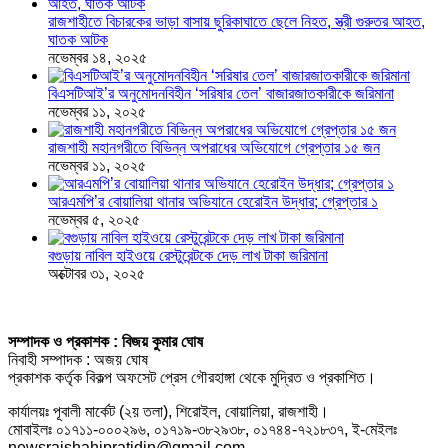
রাজশাহীতে বিচারকের ভাড়া বাসায় ছুরিকাঘাতে ছেলে নিহত, স্ত্রী গুরুতর আহত,
ঘাতক আটক
নভেম্বর ১৪, ২০২৫
বিএসটিআই’র অনুমোদনবিহীন ‘সরিষার তেল’ বাজারজাতকারীকে জরিমানা
নভেম্বর ১১, ২০২৫
রাজশাহী মহানগরীতে বিভিন্ন অপরাধের অভিযোগে গ্রেপ্তার ১৫ জন
নভেম্বর ১১, ২০২৫
আরএমপি’র বোয়ালিয়া থানার অভিযানে হেরোইন উদ্ধার; গ্রেপ্তার ১
নভেম্বর ৫, ২০২৫
বগুড়ায় নাবিল হাইওয়ে রেস্টুরেন্টকে দেড় লাখ টাকা জরিমানা
অক্টোবর ৩১, ২০২৫
সম্পাদক ও প্রকাশক : বিজয় কুমার ঘোষ
নিবাহী সম্পাদক : অজয় ঘোষ
প্রকাশক কর্তৃক বিকল্প অফসেট প্রেস গৌরহাঙ্গা থেকে মুদ্রিত ও প্রকাশিত।
কার্যালয়ঃ পূবালী মার্কেট (২য় তলা), শিরোইল, বোয়ালিয়া, রাজশাহী।
মোবাইলঃ ০১৭১১-০০০২৯৬, ০১৭১৯-৩৮২৯৩৮, ০১৭৪৪-৭২১৮৩৭, ই-মেইলঃ
newsrajshahipratidin@gmail.com