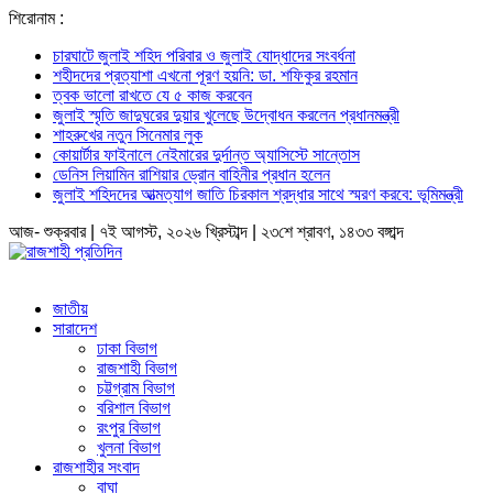
শিরোনাম :
চারঘাটে জুলাই শহিদ পরিবার ও জুলাই যোদ্ধাদের সংবর্ধনা
শহীদদের প্রত্যাশা এখনো পূরণ হয়নি: ডা. শফিকুর রহমান
ত্বক ভালো রাখতে যে ৫ কাজ করবেন
জুলাই স্মৃতি জাদুঘরের দুয়ার খুলেছে উদ্বোধন করলেন প্রধানমন্ত্রী
শাহরুখের নতুন সিনেমার লুক
কোয়ার্টার ফাইনালে নেইমারের দুর্দান্ত অ্যাসিস্টে সান্তোস
ডেনিস লিয়ামিন রাশিয়ার ড্রোন বাহিনীর প্রধান হলেন
জুলাই শহিদদের আত্মত্যাগ জাতি চিরকাল শ্রদ্ধার সাথে স্মরণ করবে: ভূমিমন্ত্রী
আজ- শুক্রবার | ৭ই আগস্ট, ২০২৬ খ্রিস্টাব্দ | ২৩শে শ্রাবণ, ১৪৩৩ বঙ্গাব্দ
জাতীয়
সারাদেশ
ঢাকা বিভাগ
রাজশাহী বিভাগ
চট্টগ্রাম বিভাগ
বরিশাল বিভাগ
রংপুর বিভাগ
খুলনা বিভাগ
রাজশাহীর সংবাদ
বাঘা