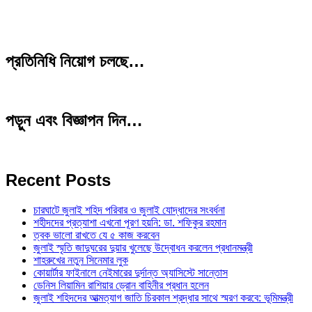
প্রতিনিধি নিয়োগ চলছে…
পড়ুন এবং বিজ্ঞাপন দিন…
Recent Posts
চারঘাটে জুলাই শহিদ পরিবার ও জুলাই যোদ্ধাদের সংবর্ধনা
শহীদদের প্রত্যাশা এখনো পূরণ হয়নি: ডা. শফিকুর রহমান
ত্বক ভালো রাখতে যে ৫ কাজ করবেন
জুলাই স্মৃতি জাদুঘরের দুয়ার খুলেছে উদ্বোধন করলেন প্রধানমন্ত্রী
শাহরুখের নতুন সিনেমার লুক
কোয়ার্টার ফাইনালে নেইমারের দুর্দান্ত অ্যাসিস্টে সান্তোস
ডেনিস লিয়ামিন রাশিয়ার ড্রোন বাহিনীর প্রধান হলেন
জুলাই শহিদদের আত্মত্যাগ জাতি চিরকাল শ্রদ্ধার সাথে স্মরণ করবে: ভূমিমন্ত্রী