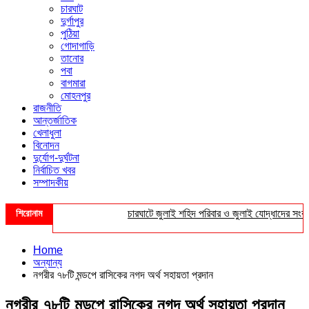
চারঘাট
দুর্গাপুর
পুঠিয়া
গোদাগাড়ি
তানোর
পবা
বাগমারা
মোহনপুর
রাজনীতি
আন্তর্জাতিক
খেলাধুলা
বিনোদন
দুর্যোগ-দুর্ঘটনা
নির্বাচিত খবর
সম্পাদকীয়
শিরোনাম
চারঘাটে জুলাই শহিদ পরিবার ও জুলাই যোদ্ধাদের সংবর্ধনা
Home
অন্যান্য
নগরীর ৭৮টি মন্ডপে রাসিকের নগদ অর্থ সহায়তা প্রদান
নগরীর ৭৮টি মন্ডপে রাসিকের নগদ অর্থ সহায়তা প্রদান