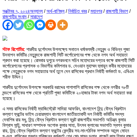
অক্টোবর ৭, ২০২৪
অন্যান্য
/
অর্থ-বাণিজ্য
/
নির্বাচিত খবর
/
মহানগর
/
রাজশাহী বিভাগ
/
রাজশাহীর সংবাদ
/
সারাদেশ
স্টাফ রিপোর্টার:
শারদীয় দুর্গোৎসব উপলক্ষ্যে সনাতন ধর্মাবলম্বী নেতৃবৃন্দ ও বিভিন্ন পুজা
উদযাপন কমিটির নেতৃবৃন্দকে রাজশাহী সিটি কর্পোরেশনের পক্ষ থেকে নগদ অর্থ সহায়তা
প্রদান করা হয়েছে। রোববার দুপুরে নগরভবনে সচিব মহোদয়ের দপ্তর কক্ষে রাজশাহী সিটি
কর্পোরেশনের প্রশাসক ও বিভাগীয় কমিশনার ড. দেওয়ান মুহাম্মদ হুমায়ূন কবীর মহোদয়ের
পক্ষে নেতৃবৃন্দকে নগদ সহায়তার অর্থ তুলে দেন রাসিকের প্রধান নির্বাহী কর্মকর্তা ড. এবিএম
শরীফ উদ্দিন।
শারদীয় দুর্গোৎসব উপলক্ষে সরকারি বরাদ্দের পাশাপাশি রাসিকের পক্ষ থেকে নগরীর ৭৮টি
মন্ডপে রাসিকের পক্ষ থেকে প্রতিটি পূজা কমিটিকে ২০হাজার টাকা নগদ অর্থ সহায়তা করা
হয়েছে।
এ সময় রাসিকের নির্বাহী ম্যাজিস্ট্রেট সাদিয়া আফরিন, বাংলাদেশ হিন্দু বৌদ্ধ খ্রিস্টান
কল্যাণ ফ্রন্টের ভাইস চেয়ারম্যান বাংলাদেশ জাতীয়তাবাদী দল নির্বাহী কমিটির সদস্য
দেবাশিষ রায় মধু, হিন্দু বৌদ্ধ খ্রিস্টান কল্যাণ ফ্রন্ট রাজশাহীর সভাপতি অচিন্ত্য কুমার
বিশ্বাস সান্টু, সাধারণ সম্পাদক অশোক কুমার সাহা, উৎসব ক্লাবের সভাপতি স্বপন কুমার
রায়, হিন্দু বৌদ্ধ খ্রিস্টান কল্যাণ ফ্রন্টের কেন্দ্রীয় সহ-সাংগঠনিক সম্পাদক আনন্দ মোহন
মণ্ডল, রাসিকের প্রধান পরিচ্ছন্ন কর্মকর্তা শেখ মোঃ মামুন ডলার, বাজেট কাম হিসাব রক্ষণ