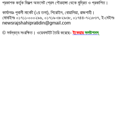
প্রকাশক কর্তৃক বিকল্প অফসেট প্রেস গৌরহাঙ্গা থেকে মুদ্রিত ও প্রকাশিত।
কার্যালয়ঃ পূবালী মার্কেট (২য় তলা), শিরোইল, বোয়ালিয়া, রাজশাহী।
মোবাইলঃ ০১৭১১-০০০২৯৬, ০১৭১৯-৩৮২৯৩৮, ০১৭৪৪-৭২১৮৩৭, ই-মেইলঃ
newsrajshahipratidin@gmail.com
© সর্বস্বত্ব সংরক্ষিত। ওয়েবসাইট তৈরি করেছে-
ইকেয়ার
সলউশনস্