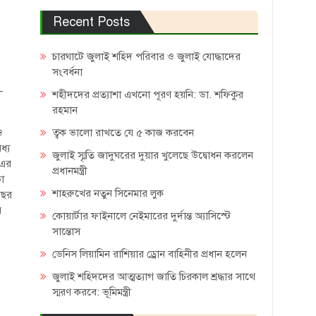
Recent Posts
চারঘাটে জুলাই শহিদ পরিবার ও জুলাই যোদ্ধাদের
সংবর্ধনা
-
শহীদদের প্রত্যাশা এখনো পূরণ হয়নি: ডা. শফিকুর
রহমান
ত্বক ভালো রাখতে যে ৫ কাজ করবেন
ও
ধ্য
জুলাই স্মৃতি জাদুঘরের দুয়ার খুলেছে উদ্বোধন করলেন
 এর
প্রধানমন্ত্রী
া
শাহরুখের নতুন সিনেমার লুক
বছর
র
কোয়ার্টার ফাইনালে নেইমারের দুর্দান্ত অ্যাসিস্টে
সান্তোস
ডেনিস লিয়ামিন রাশিয়ার ড্রোন বাহিনীর প্রধান হলেন
জুলাই শহিদদের আত্মত্যাগ জাতি চিরকাল শ্রদ্ধার সাথে
স্মরণ করবে: ভূমিমন্ত্রী