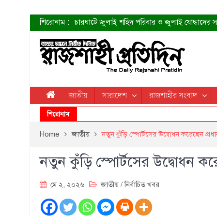
শিরোনাম :
চারঘাটে জুলাই শহিদ পরিবার ও জুলাই যোদ্ধাদের সং
শহীদদের প্রত্যাশা এখনো পূরণ হয়নি: ডা. শফিকুর 
ত্বক ভালো রাখতে যে ৫ কাজ করবেন
জুলাই স্মৃতি জাদুঘরের দুয়ার খুলেছে উদ্বোধন করলেন প
শাহরুখের নতুন সিনেমার লুক
কোয়ার্টার ফাইনালে নেইমারের দুর্দান্ত অ্যাসিস্টে সান্
ডেনিস লিয়ামিন রাশিয়ার ড্রোন বাহিনীর প্রধান হলেন
জাতীয়
সারাদেশ
রাজশাহীর সংবাদ
জুলাই শহিদদের আত্মত্যাগ জাতি চিরকাল শ্রদ্ধার সাথে
শিরোনাম
Home
জাতীয়
নতুন কুঁড়ি স্পোর্টসের উদ্বোধন করেছেন প্রধানমন
নতুন কুঁড়ি স্পোর্টসের উদ্বোধন করেছ
মে ২, ২০২৬
জাতীয়
/
নির্বাচিত খবর