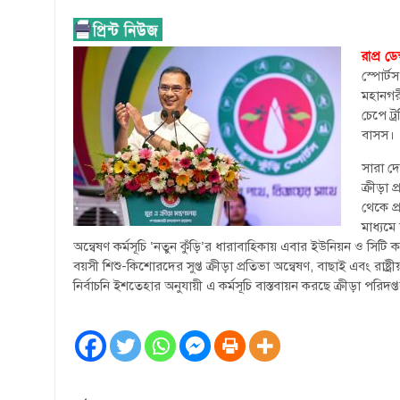
রাপ্র ডেস
স্পোর্ট
মহানগর
চেপে ট্
বাসস।
সারা দে
ক্রীড়া 
থেকে প্
মাধ্যমে
অন্বেষণ কর্মসূচি ‘নতুন কুঁড়ি’র ধারাবাহিকায় এবার ইউনিয়ন ও সিট
বয়সী শিশু-কিশোরদের সুপ্ত ক্রীড়া প্রতিভা অন্বেষণ, বাছাই এবং রাষ্ট
নির্বাচনি ইশতেহার অনুযায়ী এ কর্মসূচি বাস্তবায়ন করছে ক্রীড়া পরিদপ্তর