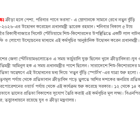
্কঃ
ক্রীড়া হলে পেশা, পরিবার পাবে ভরসা’- এ স্লোগানকে সামনে রেখে নতুন কুঁড়ি
স-২০২৬-এর উদ্বোধন করেছেন প্রধানমন্ত্রী তারেক রহমান। শনিবার বিকাল ৫ টায়
ীর রিকাবীবাজারে সিলেট স্টেডিয়ামে শিশু-কিশোরদের উপস্থিতিতে একটি লাল বাটন
রফি ও লোগো উন্মোচনের মাধ্যমে এই কর্মসূচির আনুষ্ঠানিক উদ্বোধন করেন প্রধানমন্ত্রী।
শের জেলা স্টেডিয়ামগুলোতেও এ সময় ভার্চুয়ালি যুক্ত ছিলেন খুদে ক্রীড়াবিদরা।যুব 
প্রতিমন্ত্রী আমিনুল হক এ সময় প্রধানমন্ত্রীর পাশে ছিলেন। সারাদেশে শিশু-কিশোরদের ম
রতিভা অন্বেষণে এই উদ্বোধনের মধ্য দিয়ে ‘নতুন কুঁড়ি স্পোর্টস’-এর যাত্রা শুরু হলো।
 তৃণমূল পর্যায় থেকে প্রতিভাবান ক্রীড়াবিদ গড়ে তুলতে আশির দশকের জনপ্রিয় প্রতিভ
ি করপোরেশনের ওয়ার্ড পর্যায় থেকে এই কার্যক্রম শুরু করেছে সরকার। ১২ থেকে ১৪ 
্রীয়ভাবে তাদের প্রতিভা বিকাশের সুযোগ তৈরি করাই এই কর্মসূচির মূল লক্ষ্য। বিএনপি
; তত্ত্বাবধায়নে রয়েছে যুব ও ক্রীড়া মন্ত্রণালয়।