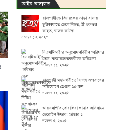
আইন আদালত
রাজশাহীতে বিচারকের ভাড়া বাসায়
ছুরিকাঘাতে ছেলে নিহত, স্ত্রী গুরুতর
আহত, ঘাতক আটক
নভেম্বর ১৪, ২০২৫
বিএসটিআই’র অনুমোদনবিহীন ‘সরিষার
তেল’ বাজারজাতকারীকে জরিমানা
নভেম্বর ১১, ২০২৫
ে
রাজশাহী মহানগরীতে বিভিন্ন অপরাধের
অভিযোগে গ্রেপ্তার ১৫ জন
নভেম্বর ১১, ২০২৫
আরএমপি’র বোয়ালিয়া থানার অভিযানে
হেরোইন উদ্ধার; গ্রেপ্তার ১
নভেম্বর ৫, ২০২৫