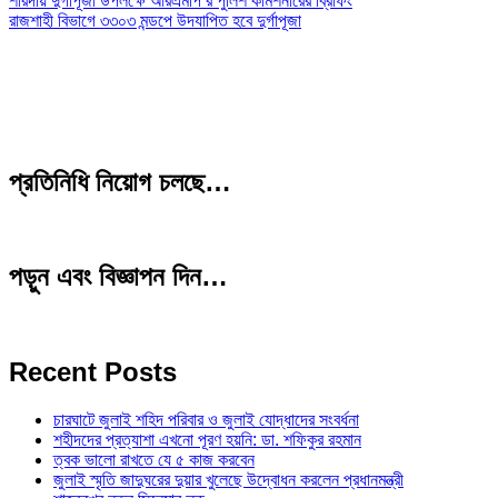
শারদীয় দুর্গাপূজা উপলক্ষে আরএমপি’র পুলিশ কমিশনারের ব্রিফিং
রাজশাহী বিভাগে ৩৩০৩ মন্ডপে উদযাপিত হবে দুর্গাপূজা
প্রতিনিধি নিয়োগ চলছে…
পড়ুন এবং বিজ্ঞাপন দিন…
Recent Posts
চারঘাটে জুলাই শহিদ পরিবার ও জুলাই যোদ্ধাদের সংবর্ধনা
শহীদদের প্রত্যাশা এখনো পূরণ হয়নি: ডা. শফিকুর রহমান
ত্বক ভালো রাখতে যে ৫ কাজ করবেন
জুলাই স্মৃতি জাদুঘরের দুয়ার খুলেছে উদ্বোধন করলেন প্রধানমন্ত্রী