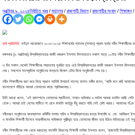
অক্টোবর ৯, ২০২৪
নির্বাচিত খবর
/
মহানগর
/
রাজশাহী বিভাগ
/
রাজশাহীর সংবাদ
/
শিক্ষাঙ্গন
রাবি প্রতিনিধি:
বর্ণাঢ্য আয়োজনে ২০২৩-২০২৪ শিক্ষাবর্ষের স্নাতক (সম্মান) প্রথম বর্ষের নবীন শিক্ষার্থীদের
মঙ্গলবার (৮ অক্টোবর) বিশ্ববিদ্যালয়ের কাজী নজরুল ইসলাম মিলনায়তনে সকাল সাড়ে ১০টায় নবীন শিক্ষার্থীদ
এ দিন সকাল থেকেই শিক্ষার্থীদের পদচারণায় মুখরিত হয়ে ওঠে বিশ্ববিদ্যালয়ের কাজী নজরুল ইসলাম মিলনায়তনে
দেয়। সবশেষে সাংস্কৃতিক অনুষ্ঠানের মাধ্যমে বিকেল ৩টার দিকে অনুষ্ঠানটি শেষ হয়।
নবীন শিক্ষার্থীদের বরণ করে নিয়ে প্রধান অতিথি উপাচার্য সালেহ্ হাসান নকীব বলেন, ‘আমি মনে করি আম
বাংলাদেশে দাঁড়িয়ে আমরা তোমাদের কাছে প্রতিজ্ঞাবদ্ধ।
তিনি আরো বলেন, ‘এই ক্যাম্পাসে তোমাদের স্বাধীনতা, সম্মান অধিকার ও মর্যাদা আমরা যতদিন আছি সেটা নষ
হোক। আমরা চাই দেশের মাটিতে পা রেখে মাথাটা কতটুকু উঁচু করতে পারি সেই চেষ্টা করার। আমাদের গণ্ডি 
নবীনবরণ অনুষ্ঠানের ব্যবস্থাপনা কমিটির সদস্য সচিব ও বিশ্ববিদ্যালয়ের ছাত্র উপদেষ্টা ড. মো. আমিরুল 
ও মানবিক শিক্ষার্থী হিসেবে সারাজীবনের অভিজ্ঞতা পুঞ্জীভূত হয়ে তোমাদের জীবন হয়ে উঠবে মতিহারের এই
নবীন শিক্ষার্থীদের পক্ষ থেকে বক্তব্যে ফার্মেসি বিভাগের শিক্ষার্থী লাবিবা ইসলাম বলেন, ‘রাজশাহী বি