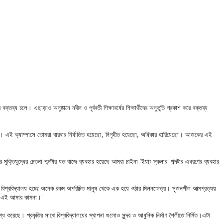
 চলে। এছাড়াও অনুষ্ঠানে নবীন ও পূর্ববর্তী শিক্ষাবর্ষের শিক্ষার্থীদের অনুভুতি প্রকাশ করে বক্তব্য
ু বুঝা। এই ক্যাম্পাসে তোমরা বারবার নির্যাতিত হয়েছো, নিগৃহীত হয়েছো, অধিকার হারিয়েছো। আজকের এই
ুক্তিযুদ্ধের চেতনা শব্দটার যত বাজে ব্যবহার হয়েছে আমরা চাইনা ‘ইয়াং স্কলার’ শব্দটার এধরণের ব্যবহার
। বিশ্ববিদ্যালয় হচ্ছে অনেক রকম অপরিচিত মানুষ থেকে এক হয়ে ওঠার মিলনক্ষেত্র। সৃজনশীল আত্মপ্রত্যয়
ঠবে এই আমার কামনা।’
করেছে। প্রকৃতির সাথে বিশ্ববিদ্যালয়ের স্থাপনা গুলোও সুন্দর ও আধুনিক নির্মাণ শৈলীতে নির্মিত।এটা