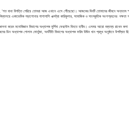
য়েজিদ বলেন, ‘শত বাধা বিপত্তি পেরিয়ে তোমরা আজ এখানে এসে পৌঁছেছো। আজকের দিনটি তোমাদের জীবনে অন্যতম 
যালয়ে একাডেমিক পড়াশোনার পাশাপাশি এক্সট্রা কারিকুলার, সামাজিক ও সাংস্কৃতিক অংশগ্রহনের দক্ষতা অর
র সঞ্চালনা করেন মনোবিজ্ঞান বিভাগের অধ্যাপক মুর্শিদা ফেরদৌস বিনতে হাবীব। এসময় আরো বক্তব্য রাখেন কল
ষদের ডিন অধ্যাপক গোলাম মোর্তুজা, অর্থনীতি বিভাগের অধ্যাপক ফরিদ উদ্দিন খান প্রমুখ অনুষ্ঠানে উপস্থিত 