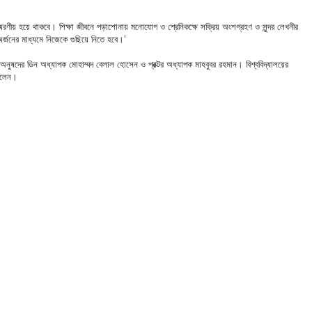
স্মরণীয় হয়ে থাকবে। শিক্ষা জীবনে পড়াশোনায় মনোযোগ ও শ্রেনিকক্ষে সক্রিয় অংশগ্রহণ ও সুন্দর লেখনীর
্জনের মাধ্যমে নিজেকে গুছিয়ে নিতে হবে।’
া অনুষদের ডিন অধ্যাপক মোহাম্মদ বেলাল হোসেন ও প্রক্টর অধ্যাপক মাহবুবর রহমান। বিশ্ববিদ্যালয়ের
ছিলেন।