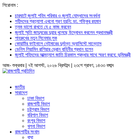
শিরোনাম :
চারঘাটে জুলাই শহিদ পরিবার ও জুলাই যোদ্ধাদের সংবর্ধনা
শহীদদের প্রত্যাশা এখনো পূরণ হয়নি: ডা. শফিকুর রহমান
ত্বক ভালো রাখতে যে ৫ কাজ করবেন
জুলাই স্মৃতি জাদুঘরের দুয়ার খুলেছে উদ্বোধন করলেন প্রধানমন্ত্রী
শাহরুখের নতুন সিনেমার লুক
কোয়ার্টার ফাইনালে নেইমারের দুর্দান্ত অ্যাসিস্টে সান্তোস
ডেনিস লিয়ামিন রাশিয়ার ড্রোন বাহিনীর প্রধান হলেন
জুলাই শহিদদের আত্মত্যাগ জাতি চিরকাল শ্রদ্ধার সাথে স্মরণ করবে: ভূমিমন্ত্রী
আজ- শুক্রবার | ৭ই আগস্ট, ২০২৬ খ্রিস্টাব্দ | ২৩শে শ্রাবণ, ১৪৩৩ বঙ্গাব্দ
জাতীয়
সারাদেশ
ঢাকা বিভাগ
রাজশাহী বিভাগ
চট্টগ্রাম বিভাগ
বরিশাল বিভাগ
রংপুর বিভাগ
খুলনা বিভাগ
রাজশাহীর সংবাদ
বাঘা