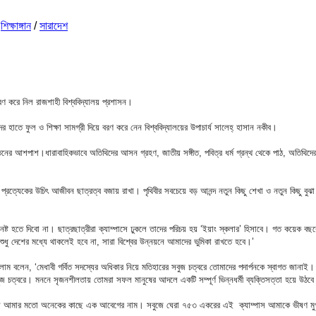
/
শিক্ষাঙ্গান
/
সারাদেশ
 বরণ করে নিল রাজশাহী বিশ্ববিদ্যালয় প্রশাসন।
ের হাতে ফুল ও শিক্ষা সামগ্রী দিয়ে বরণ করে নেন বিশ্ববিদ্যালয়ের উপাচার্য সালেহ্ হাসান নকীব।
র আশপাশ।ধারাবাহিকভাবে অতিথিদের আসন গ্রহণ, জাতীয় সঙ্গীত, পবিত্র ধর্ম গ্রন্থ থেকে পাঠ, অতিথিদের বক্তব্য
াদের প্রত্যেকের উচিৎ আজীবন ছাত্রত্ব বজায় রাখা। পৃথিবীর সবচেয়ে বড় আনন্দ নতুন কিছু শেখা ও নতুন কিছ
্ট হতে দিবো না। ছাত্রছাত্রীরা ক্যাম্পাসে ঢুকলে তাদের পরিচয় হয় ‘ইয়াং স্কলার’ হিসাবে। গত কয়েক বছরে ম
শুধু দেশের মধ্যে থাকলেই হবে না, সারা বিশ্বের উন্নয়নে আমাদের ভুমিকা রাখতে হবে।’
ইসলাম বলেন, ‘মেধাবী গর্বিত সদস্যের অধিকার নিয়ে মতিহারের সবুজ চত্বরে তোমাদের পদার্পনকে স্বাগত জানাই
 সবুজ চত্বরে। মননে সৃজনশীলতায় তোমরা সফল মানুষের আদলে একটি সম্পূর্ণ ভিন্নধর্মী ব্যক্তিসত্তা হয়ে উ
শ্ববিদ্যালয় আমার মতো অনেকের কাছে এক আবেগের নাম। সবুজে ঘেরা ৭৫৩ একরের এই ক্যাম্পাস আমাকে ভীষণ মুগ্ধ 