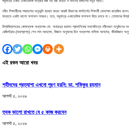
শুধুমাত্র একটা একাডেমিক যাত্রার শুরু নয় বরং চিন্তা ও মননের বিকাশের নতুন দ্বার।’
নবীন শিক্ষার্থীদের পদচারণার অনুভূতি ব্যক্ত করেন আরবি বিভাগের মাস্টার্সের শিক্ষার্থী মোহাম্মদ বা
মাধ্যমে একটা ভালো ফলাফল সম্ভব। তবে, শুধুমাত্র একাডেমিক ফলাফল দিয়ে চলবে না। তোমাদের বিশ্ববিদ্
বিশ্ববিদ্যালয়ের কোষাধ্যক্ষ অধ্যাপক মো. অবায়দুর রহমান প্রামাণিকের সভাপতিত্বে নবীনবরণ অনুষ্ঠানে
রেজিস্ট্রার (ভারপ্রাপ্ত) শেখ সাদ আহমেদ, বিজ্ঞান অনুষদের ডিন অধ্যাপক নাসিমা আখতার, জীববিজ্ঞান অনু
এই রকম আরো খবর
শহীদদের প্রত্যাশা এখনো পূরণ হয়নি: ডা. শফিকুর রহমান
আগস্ট ৫, ২০২৬
ত্বক ভালো রাখতে যে ৫ কাজ করবেন
আগস্ট ৫, ২০২৬