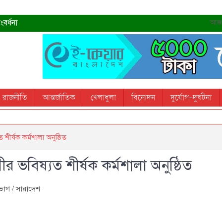
বর্ধনা
আজ- 
রহমান
্রধানমন্ত্রী
তোস
রাজনীতি
আন্তর্জাতিক
খেলাধুলা
বিনোদন
দুর্যোগ-দুর্ঘটনা
 স্মরণ করবে: ভূমিমন্ত্রী
ীর্ষক কর্মশালা অনুষ্ঠিত
 ভবিষ্যত শীর্ষক কর্মশালা অনুষ্ঠিত
িভাগ
/
সারাদেশ