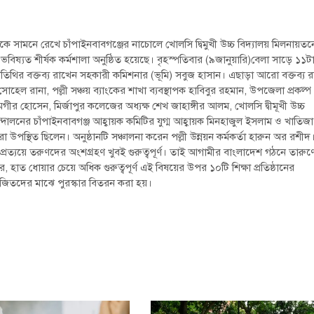
 সামনে রেখে চাঁপাইনবাবগঞ্জের নাচোলে খোলসি দ্বিমুখী উচ্চ বিদ্যালয় মিলনায়তন
যত শীর্ষক কর্মশালা অনুষ্ঠিত হয়েছে। বৃহস্পতিবার (৯জানুয়ারি)বেলা সাড়ে ১১ট
িথির বক্তব্য রাখেন সহকারী কমিশনার (ভূমি) সবুজ হাসান। এছাড়া আরো বক্তব্য 
হেল রানা, পল্লী সঞ্চয় ব্যাংকের শাখা ব্যবস্থাপক হাবিবুর রহমান, উপজেলা প্রকল্প
মগীর হোসেন, মির্জাপুর কলেজের অধ্যক্ষ শেখ জাহাঙ্গীর আলম, খোলসি দ্বীমূখী উচ্চ
ন্দোলনের চাঁপাইনবাবগঞ্জ আহ্বায়ক কমিটির যুগ্ম আহ্বায়ক মিনহাজুল ইসলাম ও খাতিজা
র্থীরা উপস্থিত ছিলেন। অনুষ্ঠানটি সঞ্চালনা করেন পল্লী উন্নয়ন কর্মকর্তা হারুন অর রশীদ
প্রত্যয়ে তরুণদের অংশগ্রহণ খুবই গুরুত্বপূর্ণ। তাই আগামীর বাংলাদেশ গঠনে তারুণ্
াগার, হাত ধোয়ার চেয়ে অধিক গুরুত্বপূর্ণ এই বিষয়ের উপর ১০টি শিক্ষা প্রতিষ্ঠানের
 বিজিতদের মাঝে পুরস্কার বিতরন করা হয়।