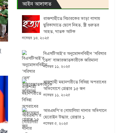
আইন আদালত
রাজশাহীতে বিচারকের ভাড়া বাসায়
ছুরিকাঘাতে ছেলে নিহত, স্ত্রী গুরুতর
আহত, ঘাতক আটক
নভেম্বর ১৪, ২০২৫
ে
বিএসটিআই’র অনুমোদনবিহীন ‘সরিষার
তেল’ বাজারজাতকারীকে জরিমানা
নভেম্বর ১১, ২০২৫
রাজশাহী মহানগরীতে বিভিন্ন অপরাধের
অভিযোগে গ্রেপ্তার ১৫ জন
নভেম্বর ১১, ২০২৫
আরএমপি’র বোয়ালিয়া থানার অভিযানে
হেরোইন উদ্ধার; গ্রেপ্তার ১
নভেম্বর ৫, ২০২৫
িনীর