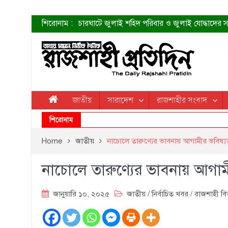
শিরোনাম :
চারঘাটে জুলাই শহিদ পরিবার ও জুলাই যোদ্ধাদের সং
শহীদদের প্রত্যাশা এখনো পূরণ হয়নি: ডা. শফিকুর 
ত্বক ভালো রাখতে যে ৫ কাজ করবেন
জুলাই স্মৃতি জাদুঘরের দুয়ার খুলেছে উদ্বোধন করলেন প
শাহরুখের নতুন সিনেমার লুক
কোয়ার্টার ফাইনালে নেইমারের দুর্দান্ত অ্যাসিস্টে সান্
ডেনিস লিয়ামিন রাশিয়ার ড্রোন বাহিনীর প্রধান হলেন
জাতীয়
সারাদেশ
রাজশাহীর সংবাদ
জুলাই শহিদদের আত্মত্যাগ জাতি চিরকাল শ্রদ্ধার সাথে
শিরোনাম
Home
জাতীয়
নাচোলে তারুণ্যের ভাবনায় আগামীর ভবিষ্যত শ
নাচোলে তারুণ্যের ভাবনায় আগামীর
জানুয়ারি ১০, ২০২৫
জাতীয়
/
নির্বাচিত খবর
/
রাজশাহী ব