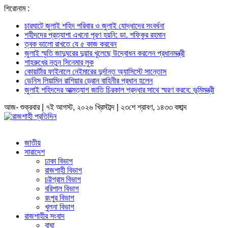
শিরোনাম :
চারঘাটে জুলাই শহিদ পরিবার ও জুলাই যোদ্ধাদের সংবর্ধনা
শহীদদের প্রত্যাশা এখনো পূরণ হয়নি: ডা. শফিকুর রহমান
ত্বক ভালো রাখতে যে ৫ কাজ করবেন
জুলাই স্মৃতি জাদুঘরের দুয়ার খুলেছে উদ্বোধন করলেন প্রধানমন্ত্রী
শাহরুখের নতুন সিনেমার লুক
কোয়ার্টার ফাইনালে নেইমারের দুর্দান্ত অ্যাসিস্টে সান্তোস
ডেনিস লিয়ামিন রাশিয়ার ড্রোন বাহিনীর প্রধান হলেন
জুলাই শহিদদের আত্মত্যাগ জাতি চিরকাল শ্রদ্ধার সাথে স্মরণ করবে: ভূমিমন্ত্রী
আজ- শুক্রবার | ৭ই আগস্ট, ২০২৬ খ্রিস্টাব্দ | ২৩শে শ্রাবণ, ১৪৩৩ বঙ্গাব্দ
জাতীয়
সারাদেশ
ঢাকা বিভাগ
রাজশাহী বিভাগ
চট্টগ্রাম বিভাগ
বরিশাল বিভাগ
রংপুর বিভাগ
খুলনা বিভাগ
রাজশাহীর সংবাদ
বাঘা