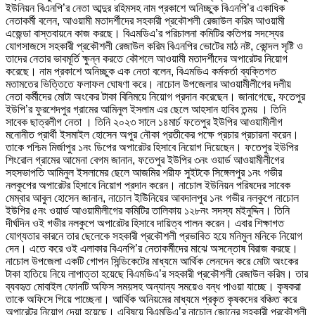
ইউনিয়ন বিএনপি’র নেতা আব্দুর রহিমসহ নাম প্রকাশে অনিচ্ছুক বিএনপি’র একাধিক
নেতাকর্মী বলেন, আওয়ামী মতাদর্শীদের সহকারী প্রকৌশলী রেজাউল করিম আওয়ামী
এজেন্ডা বাস্তবায়নে কাজ করছে। বিএমডিএ’র পরিচালনা কমিটির কতিপয় সদস্যের
যোগসাজসে সহকারী প্রকৌশলী রেজাউল করিম বিএনপির ভোটের মাঠ নষ্ট, কোন্দল সৃষ্টি ও
তাদের নেতার ভাবমূর্তি ক্ষুন্ন করতে কৌশলে আওয়ামী মতাদর্শীদের অপারেটর নিয়োগ
করেছে। নাম প্রকাশে অনিচ্ছুক এক নেতা বলেন, বিএমডিএ কর্মকর্তা ব্যক্তিগত
মতামতের ভিত্তিতে ফলাফল ঘোষণা করে। নাচোল উপজেলার আওয়ামীলীগের দলীয়
নেতা কর্মীদের মোটা অংকের টাকা বিনিময়ে নিয়োগ প্রদান করেছেন। জানাগেছে, ফতেপুর
ইউপি’র ফুরশেদপুর গ্রামের আমিনুল ইসলাম এর ছেলে আহসান হাবিব তন্ময় । তিনি
সাবেক ছাত্রলীগ নেতা । তিনি ২০২৩ সালে ১৪মার্চ ফতেপুর ইউপির আওয়ামীলীগ
মনোনীত প্রার্থী ইসমাইল হোসেন অপুর নৌকা প্রতীকের পক্ষে প্রচার প্রচারনা করেন।
তাকে পশ্চিম মির্জাপুর ১নং ডিপের অপারেটর হিসাবে নিয়োগ দিয়েছেন। ফতেপুর ইউপির
শিংরোল গ্রামের আমেনা বেগম জানান, ফতেপুর ইউপির ৩নং ওয়ার্ড আওয়ামীলীগের
সহসভাপতি আমিনুল ইসলামের ছেলে আজমির শরীফ সুইটকে সিঙ্গেলপুর ১নং গভীর
নলকুপের অপারেটর হিসাবে নিয়োগ প্রদান করেন। নাচোল ইউনিয়ন পরিষদের সাবেক
মেম্বার আবুল হোসেন জানান, নাচোল ইউিনিয়ের আবদালপুর ১নং গভীর নলকুপে নাচোল
ইউপির ৫নং ওয়ার্ড আওয়ামীলীগের কমিটির তালিকায় ১২৮নং সদস্য মইনুদ্দিন। তিনি
দীর্ঘদিন ওই গভীর নলকুপে অপারেটর হিসাবে দায়িত্ব পালন করেন। এবার শিক্ষাগত
যোগ্যতার কারনে তার ছেলেকে সহকারী প্রকৌশলী প্রভাবিত হয়ে মনিমুল মনিকে নিয়োগ
দেন। এতে করে ওই এলাকার বিএনপি’র নেতাকর্মীদের মাঝে অসন্তোষ বিরাজ করছে।
নাচোল উপজেলা একটি গোপন সিন্ডিকেটের মাধ্যমে আর্থিক লেনদেন করে মোটা অংকের
টাকা হাতিয়ে নিয়ে লাপাত্তা হয়েছে বিএমডিএ’র সহকারী প্রকৌশলী রেজাউল করিম। তার
ব্যবহৃত মোবাইল ফোনটি অফিস সময়সহ অন্যান্য সময়েও বন্ধ পাওয়া যাচ্ছে। কৃষকরা
তাকে অফিসে গিয়ে পাচ্ছেনা। আর্থিক অনিয়মের মাধ্যমে প্রকৃত কৃষকদের বঞ্চিত করে
অপারেটর নিয়োগ দেয়া হয়েছে। এবিষয়ে বিএমডিএ’র নাচোল জোনের সহকারী প্রকৌশলী