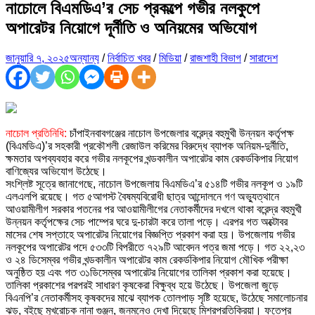
নাচোলে বিএমডিএ’র সেচ প্রকল্পে গভীর নলকুপে
অপারেটর নিয়োগে দূর্নীতি ও অনিয়মের অভিযোগ
জানুয়ারি ৭, ২০২৫
অন্যান্য
/
নির্বাচিত খবর
/
মিডিয়া
/
রাজশাহী বিভাগ
/
সারাদেশ
নাচোল প্রতিনিধি:
চাঁপাইনবাবগঞ্জের নাচোল উপজেলার বরেন্দ্র বহুমুখী উন্নয়ন কর্তৃপক্ষ
(বিএমডিএ)’র সহকারী প্রকৌশলী রেজাউল করিমের বিরুদ্ধে ব্যাপক অনিয়ম-দুর্নীতি,
ক্ষমতার অপব্যবহার করে গভীর নলকূপের খন্ডকালীন অপারেটর কাম রেকর্ডকিপার নিয়োগ
বাণিজ্যের অভিযোগ উঠেছে।
সংশ্লিষ্ট সূত্রে জানাগেছে, নাচোল উপজেলায় বিএমডিএ’র ৫১৪টি গভীর নলকূপ ও ১৯টি
এলএলপি রয়েছে। গত ৫আগস্ট বৈষম্যবিরোধী ছাত্র আন্দোলনে গণ অভ্যুত্থানে
আওয়ামীলীগ সরকার পতনের পর আওয়ামীলীগের নেতাকর্মীদের দখলে থাকা বরেন্দ্র বহুমুখী
উন্নয়ন কর্তৃপক্ষের সেচ পাম্পের ঘরে দু-চারটা করে তালা পড়ে। এরপর গত অক্টোবর
মাসের শেষ সপ্তাহে অপারেটর নিয়োগের বিজ্ঞপ্তি প্রকাশ করা হয়। উপজেলায় গভীর
নলকূপের অপারেটর পদে ৫৩৩টি বিপরীতে ৭২৯টি আবেদন পত্র জমা পড়ে। গত ২২,২৩
ও ২৪ ডিসেম্বর গভীর খন্ডকালীন অপারেটর কাম রেকর্ডকিপার নিয়োগ মৌখিক পরীক্ষা
অনুষ্ঠিত হয় এবং গত ৩১ডিসেম্বর অপারেটর নিয়োগের তালিকা প্রকাশ করা হয়েছে।
তালিকা প্রকাশের পরপরই সাধারণ কৃষকেরা বিক্ষুব্ধ হয়ে উঠেছে। উপজেলা জুড়ে
বিএনপি’র নেতাকর্মীসহ কৃষকদের মাঝে ব্যাপক তোলপাড় সৃষ্টি হয়েছে, উঠেছে সমালোচনার
ঝড়, বইছে মুখরোচক নানা গুঞ্জন, জনমনেও দেখা দিয়েছে মিশ্রপ্রতিক্রিয়া। ফতেপুর