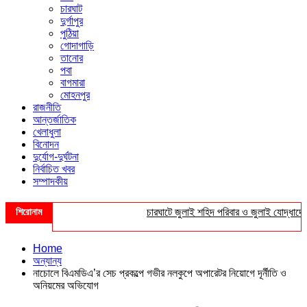
চারঘাট
দুর্গাপুর
পুঠিয়া
গোদাগাড়ি
তানোর
পবা
বাগমারা
মোহনপুর
রাজনীতি
আন্তর্জাতিক
খেলাধুলা
বিনোদন
দুর্যোগ-দুর্ঘটনা
নির্বাচিত খবর
সম্পাদকীয়
শিরোনাম
চারঘাটে জুলাই শহিদ পরিবার ও জুলাই যোদ্ধাদের সংব
Home
অন্যান্য
নাচোলে বিএমডিএ’র সেচ প্রকল্পে গভীর নলকুপে অপারেটর নিয়োগে দূর্নীতি ও
অনিয়মের অভিযোগ