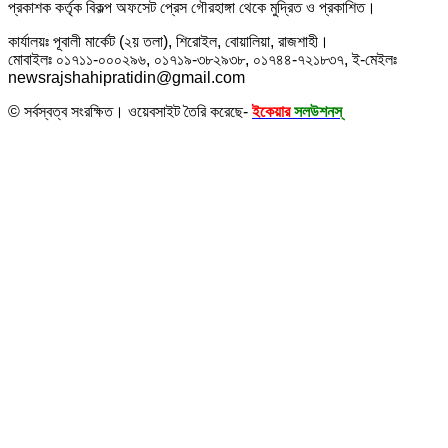
প্রকাশক কর্তৃক বিকল্প অফসেট প্রেস গৌরহাঙ্গা থেকে মুদ্রিত ও প্রকাশিত।
কার্যালয়ঃ পূবালী মার্কেট (২য় তলা), শিরোইল, বোয়ালিয়া, রাজশাহী।
মোবাইলঃ ০১৭১১-০০০২৯৬, ০১৭১৯-৩৮২৯৩৮, ০১৭৪৪-৭২১৮৩৭, ই-মেইলঃ
newsrajshahipratidin@gmail.com
© সর্বস্বত্ব সংরক্ষিত। ওয়েবসাইট তৈরি করেছে-
ইকেয়ার
সলউশনস্