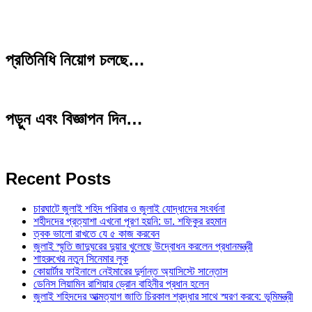
প্রতিনিধি নিয়োগ চলছে…
পড়ুন এবং বিজ্ঞাপন দিন…
Recent Posts
চারঘাটে জুলাই শহিদ পরিবার ও জুলাই যোদ্ধাদের সংবর্ধনা
শহীদদের প্রত্যাশা এখনো পূরণ হয়নি: ডা. শফিকুর রহমান
ত্বক ভালো রাখতে যে ৫ কাজ করবেন
জুলাই স্মৃতি জাদুঘরের দুয়ার খুলেছে উদ্বোধন করলেন প্রধানমন্ত্রী
শাহরুখের নতুন সিনেমার লুক
কোয়ার্টার ফাইনালে নেইমারের দুর্দান্ত অ্যাসিস্টে সান্তোস
ডেনিস লিয়ামিন রাশিয়ার ড্রোন বাহিনীর প্রধান হলেন
জুলাই শহিদদের আত্মত্যাগ জাতি চিরকাল শ্রদ্ধার সাথে স্মরণ করবে: ভূমিমন্ত্রী