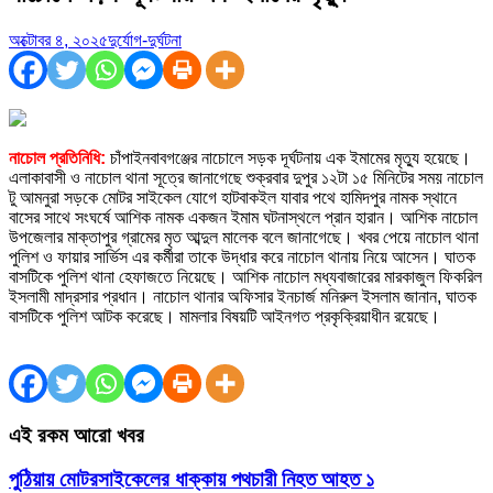
অক্টোবর ৪, ২০২৫
দুর্যোগ-দুর্ঘটনা
নাচোল প্রতিনিধি:
চাঁপাইনবাবগঞ্জের নাচোলে সড়ক দূর্ঘটনায় এক ইমামের মৃত্যু হয়েছে।
এলাকাবাসী ও নাচোল থানা সূত্রে জানাগেছে শুক্রবার দুপুর ১২টা ১৫ মিনিটের সময় নাচোল
টু আমনুরা সড়কে মোটর সাইকেল যোগে হাটবাকইল যাবার পথে হামিদপুর নামক স্থানে
বাসের সাথে সংঘর্ষে আশিক নামক একজন ইমাম ঘটনাস্থলে প্রান হারান। আশিক নাচোল
উপজেলার মাক্তাপুর গ্রামের মৃত আব্দুল মালেক বলে জানাগেছে। খবর পেয়ে নাচোল থানা
পুলিশ ও ফায়ার সার্ভিস এর কর্মীরা তাকে উদ্ধার করে নাচোল থানায় নিয়ে আসেন। ঘাতক
বাসটিকে পুলিশ থানা হেফাজতে নিয়েছে। আশিক নাচোল মধ্যবাজারের মারকাজুল ফিকরিল
ইসলামী মাদ্রসার প্রধান। নাচোল থানার অফিসার ইনচার্জ মনিরুল ইসলাম জানান, ঘাতক
বাসটিকে পুলিশ আটক করেছে। মামলার বিষয়টি আইনগত প্রকৃক্রিয়াধীন রয়েছে।
এই রকম আরো খবর
পুঠিয়ায় মোটরসাইকেলের ধাক্কায় পথচারী নিহত আহত ১