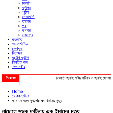
চারঘাট
দুর্গাপুর
পুঠিয়া
গোদাগাড়ি
তানোর
পবা
বাগমারা
মোহনপুর
রাজনীতি
আন্তর্জাতিক
খেলাধুলা
বিনোদন
দুর্যোগ-দুর্ঘটনা
নির্বাচিত খবর
সম্পাদকীয়
শিরোনাম
চারঘাটে জুলাই শহিদ পরিবার ও জুলাই যোদ্ধাদের স
Home
দুর্যোগ-দুর্ঘটনা
নাচোলে সড়ক দূর্ঘটনায় এক ইমামের মৃত্যু
নাচোলে সড়ক দূর্ঘটনায় এক ইমামের মৃত্যু