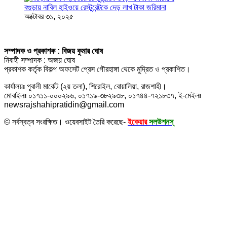
বগুড়ায় নাবিল হাইওয়ে রেস্টুরেন্টকে দেড় লাখ টাকা জরিমানা
অক্টোবর ৩১, ২০২৫
সম্পাদক ও প্রকাশক : বিজয় কুমার ঘোষ
নিবাহী সম্পাদক : অজয় ঘোষ
প্রকাশক কর্তৃক বিকল্প অফসেট প্রেস গৌরহাঙ্গা থেকে মুদ্রিত ও প্রকাশিত।
কার্যালয়ঃ পূবালী মার্কেট (২য় তলা), শিরোইল, বোয়ালিয়া, রাজশাহী।
মোবাইলঃ ০১৭১১-০০০২৯৬, ০১৭১৯-৩৮২৯৩৮, ০১৭৪৪-৭২১৮৩৭, ই-মেইলঃ
newsrajshahipratidin@gmail.com
© সর্বস্বত্ব সংরক্ষিত। ওয়েবসাইট তৈরি করেছে-
ইকেয়ার
সলউশনস্