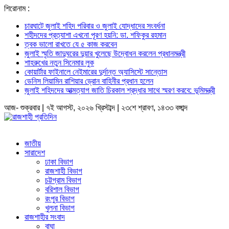
শিরোনাম :
চারঘাটে জুলাই শহিদ পরিবার ও জুলাই যোদ্ধাদের সংবর্ধনা
শহীদদের প্রত্যাশা এখনো পূরণ হয়নি: ডা. শফিকুর রহমান
ত্বক ভালো রাখতে যে ৫ কাজ করবেন
জুলাই স্মৃতি জাদুঘরের দুয়ার খুলেছে উদ্বোধন করলেন প্রধানমন্ত্রী
শাহরুখের নতুন সিনেমার লুক
কোয়ার্টার ফাইনালে নেইমারের দুর্দান্ত অ্যাসিস্টে সান্তোস
ডেনিস লিয়ামিন রাশিয়ার ড্রোন বাহিনীর প্রধান হলেন
জুলাই শহিদদের আত্মত্যাগ জাতি চিরকাল শ্রদ্ধার সাথে স্মরণ করবে: ভূমিমন্ত্রী
আজ- শুক্রবার | ৭ই আগস্ট, ২০২৬ খ্রিস্টাব্দ | ২৩শে শ্রাবণ, ১৪৩৩ বঙ্গাব্দ
জাতীয়
সারাদেশ
ঢাকা বিভাগ
রাজশাহী বিভাগ
চট্টগ্রাম বিভাগ
বরিশাল বিভাগ
রংপুর বিভাগ
খুলনা বিভাগ
রাজশাহীর সংবাদ
বাঘা