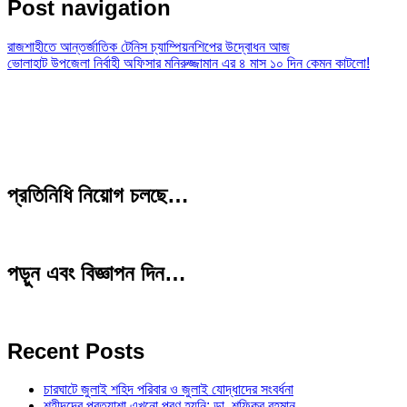
Post navigation
রাজশাহীতে আন্তর্জাতিক টেনিস চ্যাম্পিয়নশিপের উদ্বোধন আজ
ভোলাহাট উপজেলা নির্বাহী অফিসার মনিরুজ্জামান এর ৪ মাস ১০ দিন কেমন কাটলো!
প্রতিনিধি নিয়োগ চলছে…
পড়ুন এবং বিজ্ঞাপন দিন…
Recent Posts
চারঘাটে জুলাই শহিদ পরিবার ও জুলাই যোদ্ধাদের সংবর্ধনা
শহীদদের প্রত্যাশা এখনো পূরণ হয়নি: ডা. শফিকুর রহমান