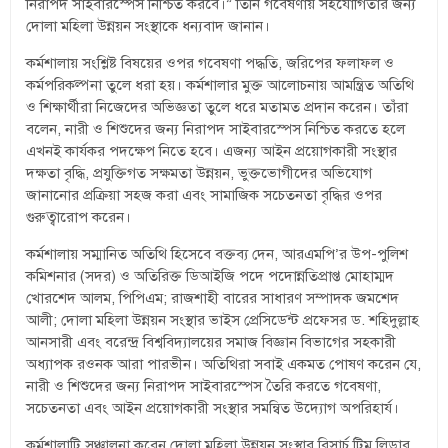
নিরাপদ সাইবারস্পেস নিশ্চিত করবে।” তিনি গবেষণায় সহযোগিতার জন্য
দোলা মহিলা উন্নয়ন সংস্থাকে ধন্যবাদ জানান।
কর্মশালায় সংশ্লিষ্ট বিষয়ের ওপর গবেষণা পদ্ধতি, জরিপের ফলাফল ও
কর্মপরিকল্পনা তুলে ধরা হয়। কর্মশালার মুক্ত আলোচনায় আমন্ত্রিত অতিথি
ও শিক্ষার্থীরা নিজেদের অভিজ্ঞতা তুলে ধরে মতামত প্রদান করেন। তাঁরা
বলেন, নারী ও শিশুদের জন্য নিরাপদ সাইবারস্পেস নিশ্চিত করতে হলে
এখনই কার্যকর পদক্ষেপ নিতে হবে। এজন্য আইন প্রয়োগকারী সংস্থার
দক্ষতা বৃদ্ধি, প্রযুক্তিগত সক্ষমতা উন্নয়ন, ভুক্তভোগীদের অভিযোগ
জানানোর প্রক্রিয়া সহজ করা এবং সামাজিক সচেতনতা বৃদ্ধির ওপর
গুরুত্বারোপ করেন।
কর্মশালায় সম্মানিত অতিথি হিসেবে বক্তব্য দেন, আরএমপি’র উপ-পুলিশ
কমিশনার (সদর) ও অতিরিক্ত ডিআইজি পদে পদোন্নতিপ্রাপ্ত মোহাম্মদ
খোরশেদ আলম, পিপিএম; রাজশাহী বারের সাধারণ সম্পাদক জমশেদ
আলী; দোলা মহিলা উন্নয়ন সংস্থার ভাইস প্রেসিডেন্ট প্রফেসর ড. শহিদুল্লাহ
আনসারী এবং বরেন্দ্র বিশ্ববিদ্যালয়ের সমাজ বিজ্ঞান বিভাগের সহকারী
অধ্যাপক রওনক আরা পারভীন। অতিথিরা সবাই একমত পোষণ করেন যে,
নারী ও শিশুদের জন্য নিরাপদ সাইবারস্পেস তৈরি করতে গবেষণা,
সচেতনতা এবং আইন প্রয়োগকারী সংস্থার সমন্বিত উদ্যোগ অপরিহার্য।
কর্মশালাটি সঞ্চালনা করেন দোলা মহিলা উন্নয়ন সংস্থার রিসার্চ টিম লিডার