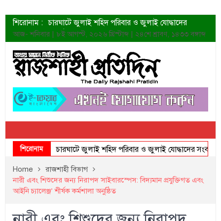
শিরোনাম :
চারঘাটে জুলাই শহিদ পরিবার ও জুলাই যোদ্ধাদের
সংবর্ধনা
আজ- শনিবার | ৮ই আগস্ট, ২০২৬ খ্রিস্টাব্দ | ২৪শে শ্রাবণ, ১৪৩৩ বঙ্গাব্দ
শহীদদের প্রত্যাশা এখনো পূরণ হয়নি: ডা. শফিকুর রহমান
ত্বক ভালো রাখতে যে ৫ কাজ করবেন
জুলাই স্মৃতি জাদুঘরের দুয়ার খুলেছে উদ্বোধন করলেন
প্রধানমন্ত্রী
শাহরুখের নতুন সিনেমার লুক
কোয়ার্টার ফাইনালে নেইমারের দুর্দান্ত অ্যাসিস্টে সান্তোস
ডেনিস লিয়ামিন রাশিয়ার ড্রোন বাহিনীর প্রধান হলেন
জুলাই শহিদদের আত্মত্যাগ জাতি চিরকাল শ্রদ্ধার সাথে
স্মরণ করবে: ভূমিমন্ত্রী
শিরোনাম
চারঘাটে জুলাই শহিদ পরিবার ও জুলাই যোদ্ধাদের সংবর্ধনা
Home
রাজশাহী বিভাগ
নারী এবং শিশুদের জন্য নিরাপদ সাইবারস্পেস: বিদ্যমান প্রযুক্তিগত এবং
আইনি চ্যালেঞ্জ’ শীর্ষক কর্মশালা অনুষ্ঠিত
নারী এবং শিশুদের জন্য নিরাপদ