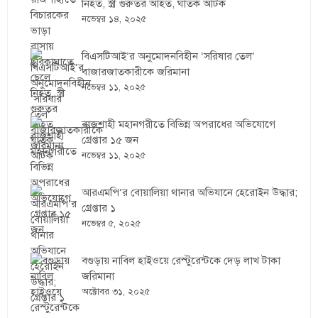
নিহত, স্ত্রী গুরুতর আহত, ঘাতক আটক
নভেম্বর ১৪, ২০২৫
বিএসটিআই’র অনুমোদনবিহীন ‘সরিষার তেল’
বাজারজাতকারীকে জরিমানা
নভেম্বর ১১, ২০২৫
রাজশাহী মহানগরীতে বিভিন্ন অপরাধের অভিযোগে
গ্রেপ্তার ১৫ জন
নভেম্বর ১১, ২০২৫
আরএমপি’র বোয়ালিয়া থানার অভিযানে হেরোইন উদ্ধার;
গ্রেপ্তার ১
নভেম্বর ৫, ২০২৫
বগুড়ায় নাবিল হাইওয়ে রেস্টুরেন্টকে দেড় লাখ টাকা
জরিমানা
অক্টোবর ৩১, ২০২৫