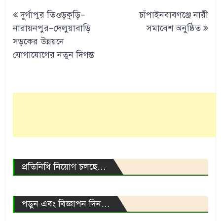
Post
দুর্গাপুর তিওড়কুড়ি–
চাঁপাইনবাবগঞ্জে নারী
navigation
নারায়নপুর–দেলুয়াবাড়ি
সমাবেশ অনুষ্ঠিত
সড়কের উন্নয়নে
যোগাযোগের নতুন দিগন্ত
প্রতিনিধি নিয়োগ চলছে…
পড়ুন এবং বিজ্ঞাপন দিন…