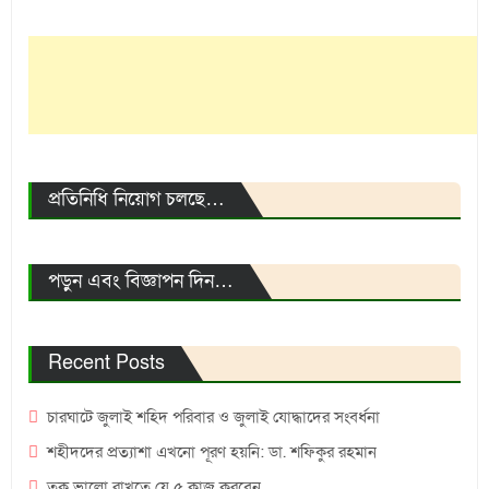
প্রতিনিধি নিয়োগ চলছে…
পড়ুন এবং বিজ্ঞাপন দিন…
Recent Posts
চারঘাটে জুলাই শহিদ পরিবার ও জুলাই যোদ্ধাদের সংবর্ধনা
শহীদদের প্রত্যাশা এখনো পূরণ হয়নি: ডা. শফিকুর রহমান
ত্বক ভালো রাখতে যে ৫ কাজ করবেন