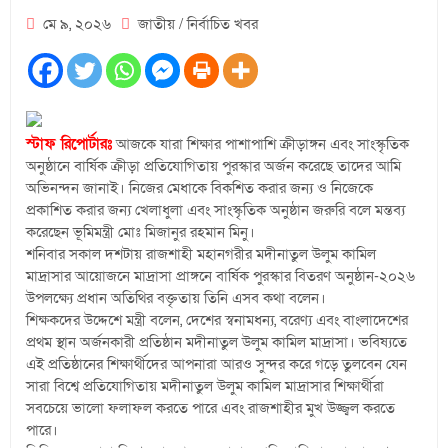
মে ৯, ২০২৬
জাতীয়
/
নির্বাচিত খবর
স্টাফ রিপোর্টারঃ
আজকে যারা শিক্ষার পাশাপাশি ক্রীড়াঙ্গন এবং সাংস্কৃতিক
অনুষ্ঠানে বার্ষিক ক্রীড়া প্রতিযোগিতায় পুরস্কার অর্জন করেছে তাদের আমি
অভিনন্দন জানাই। নিজের মেধাকে বিকশিত করার জন্য ও নিজেকে
প্রকাশিত করার জন্য খেলাধুলা এবং সাংস্কৃতিক অনুষ্ঠান জরুরি বলে মন্তব্য
করেছেন ভূমিমন্ত্রী মোঃ মিজানুর রহমান মিনু।
শনিবার সকাল দশটায় রাজশাহী মহানগরীর মদীনাতুল উলুম কামিল
মাদ্রাসার আয়োজনে মাদ্রাসা প্রাঙ্গনে বার্ষিক পুরস্কার বিতরণ অনুষ্ঠান-২০২৬
উপলক্ষ্যে প্রধান অতিথির বক্তৃতায় তিনি এসব কথা বলেন।
শিক্ষকদের উদ্দেশে মন্ত্রী বলেন, দেশের স্বনামধন্য, বরেণ্য এবং বাংলাদেশের
প্রথম স্থান অর্জনকারী প্রতিষ্ঠান মদীনাতুল উলুম কামিল মাদ্রাসা। ভবিষ্যতে
এই প্রতিষ্ঠানের শিক্ষার্থীদের আপনারা আরও সুন্দর করে গড়ে তুলবেন যেন
সারা বিশ্বে প্রতিযোগিতায় মদীনাতুল উলুম কামিল মাদ্রাসার শিক্ষার্থীরা
সবচেয়ে ভালো ফলাফল করতে পারে এবং রাজশাহীর মুখ উজ্জ্বল করতে
পারে।