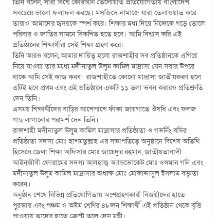
তিনি বলেন, সারা বিশ্বে কোরআন তেলোয়াত প্রতিযোগিতায় বাংলাদেশ
সবচেয়ে ভালো ফলাফল করছে। মসজিদে নামাজে যারা তেলাওয়াত করে
তারাও আমাদের হৃদয়কে স্পর্শ করে। শিক্ষার মধ্য দিয়ে নিজেকে গড়ে তোলে
পরিবার ও জাতির সামনে বিকশিত হতে হবে। আমি বিশ্বাস করি এই
প্রতিষ্ঠানের শিক্ষার্থীরা সেই শিক্ষা গ্রহণ করে।
তিনি আরও বলেন, আমার দায়িত্ব হলো রাজশাহীর সব প্রতিষ্ঠানকে এগিয়ে
নিয়ে যাওয়া তার মধ্যে মদীনাতুল উলুম কামিল মাদ্রাসা যেন সবার উপরে
থাকে আমি সেই কাজ করব। রাজশাহীতে কোনো মাদ্রাসা জাতীয়করণ হলে
এটিই হবে প্রথম এবং এই প্রতিষ্ঠানে একটি ১১ তলা ভবন করারও প্রতিশ্রুতি
দেন তিনি।
এসময় শিক্ষার্থীদের বাড়ির আশেপাশে ফাঁকা জায়গাতে ঔষধি এবং ফলজ
গাছ লাগানোর পরামর্শ দেন তিনি।
রাজশাহী মদীনাতুল উলুম কামিল মাদ্রাসার প্রতিষ্ঠাতা ও গভর্নিং বডির
প্রতিষ্ঠাতা সদস্য মোঃ হাশমতুল্লাহ এর সভাপতিত্বে অনুষ্ঠানে বিশেষ অতিথি
হিসেবে জেলা শিক্ষা অফিসার মোঃ জায়েদুর রহমান, জাতীয়তাবাদী
আইনজীবী ফোরামের সদস্য আলহাজ্ব অ্যাডভোকেট মোঃ ওসমান গনি এবং
মদীনাতুল উলুম কামিল মাদ্রাসার অধ্যক্ষ মোঃ মোকাদ্দাসুল ইসলাম বক্তৃতা
করেন।
অনুষ্ঠান শেষে বিভিন্ন প্রতিযোগিতায় অংশগ্রহণকারী বিজয়ীদের হাতে
পুরস্কার এবং পঞ্চম ও অষ্টম শ্রেণির ৪৮জন শিক্ষার্থী এই প্রতিষ্ঠান থেকে বৃত্তি
পাওয়ায় তাদের হাতে ক্রেস্ট তুলে দেন মন্ত্রী।