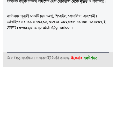
প্রকাশক কর্তৃক বিকল্প অফসেট প্রেস গৌরহাঙ্গা থেকে মুদ্রিত ও প্রকাশিত।
কার্যালয়ঃ পূবালী মার্কেট (২য় তলা), শিরোইল, বোয়ালিয়া, রাজশাহী।
মোবাইলঃ ০১৭১১-০০০২৯৬, ০১৭১৯-৩৮২৯৩৮, ০১৭৪৪-৭২১৮৩৭, ই-
মেইলঃ newsrajshahipratidin@gmail.com
© সর্বস্বত্ব সংরক্ষিত। ওয়েবসাইট তৈরি করেছে-
ইকেয়ার
সলউশনস্