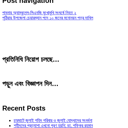
Post navigation
পাবনায় অ্যাম্বুলেন্স-সিএনজি মুখোমুখি সংঘর্ষে নিহত ২
পুঠিয়ায় উপজেলা চেয়ারম্যান পদে ১০ জনের মনোনয়ন পত্র দাখিল
প্রতিনিধি নিয়োগ চলছে…
পড়ুন এবং বিজ্ঞাপন দিন…
Recent Posts
চারঘাটে জুলাই শহিদ পরিবার ও জুলাই যোদ্ধাদের সংবর্ধনা
শহীদদের প্রত্যাশা এখনো পূরণ হয়নি: ডা. শফিকুর রহমান