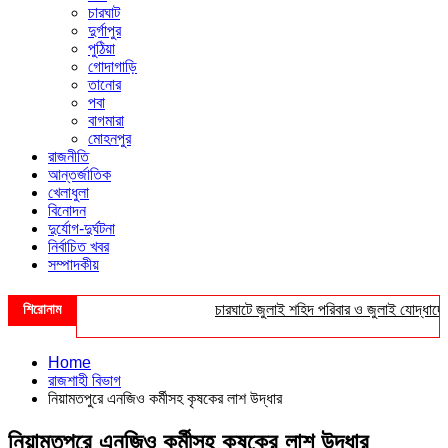
চারঘাট
দুর্গাপুর
পুঠিয়া
গোদাগাড়ি
তানোর
পবা
বাগমারা
মোহনপুর
রাজনীতি
আন্তর্জাতিক
খেলাধুলা
বিনোদন
দুর্যোগ-দুর্ঘটনা
নির্বাচিত খবর
সম্পাদকীয়
শিরোনাম
চারঘাটে জুলাই শহিদ পরিবার ও জুলাই যোদ্ধাদের সংব
Home
রাজশাহী বিভাগ
নিয়ামতপুরে এনজিও কর্মীসহ কৃষকের লাশ উদ্ধার
নিয়ামতপুরে এনজিও কর্মীসহ কৃষকের লাশ উদ্ধার