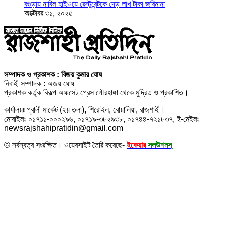
বগুড়ায় নাবিল হাইওয়ে রেস্টুরেন্টকে দেড় লাখ টাকা জরিমানা
অক্টোবর ৩১, ২০২৫
সম্পাদক ও প্রকাশক : বিজয় কুমার ঘোষ
নিবাহী সম্পাদক : অজয় ঘোষ
প্রকাশক কর্তৃক বিকল্প অফসেট প্রেস গৌরহাঙ্গা থেকে মুদ্রিত ও প্রকাশিত।
কার্যালয়ঃ পূবালী মার্কেট (২য় তলা), শিরোইল, বোয়ালিয়া, রাজশাহী।
মোবাইলঃ ০১৭১১-০০০২৯৬, ০১৭১৯-৩৮২৯৩৮, ০১৭৪৪-৭২১৮৩৭, ই-মেইলঃ
newsrajshahipratidin@gmail.com
© সর্বস্বত্ব সংরক্ষিত। ওয়েবসাইট তৈরি করেছে-
ইকেয়ার
সলউশনস্