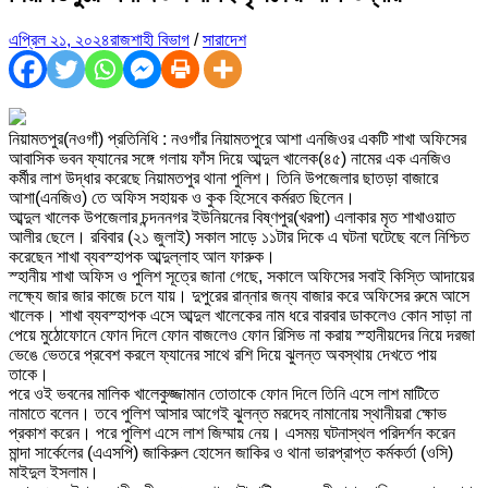
এপ্রিল ২১, ২০২৪
রাজশাহী বিভাগ
/
সারাদেশ
নিয়ামতপুর(নওগাঁ) প্রতিনিধি : নওগাঁর নিয়ামতপুরে আশা এনজিওর একটি শাখা অফিসের
আবাসিক ভবন ফ্যানের সঙ্গে গলায় ফাঁস দিয়ে আব্দুল খালেক(৪৫) নামের এক এনজিও
কর্মীর লাশ উদ্ধার করেছে নিয়ামতপুর থানা পুলিশ। তিনি উপজেলার ছাতড়া বাজারে
আশা(এনজিও) তে অফিস সহায়ক ও কুক হিসেবে কর্মরত ছিলেন।
আব্দুল খালেক উপজেলার চন্দননগর ইউনিয়নের বিষ্ণপুর(খরপা) এলাকার মৃত শাখাওয়াত
আলীর ছেলে। রবিবার (২১ জুলাই) সকাল সাড়ে ১১টার দিকে এ ঘটনা ঘটেছে বলে নিশ্চিত
করেছেন শাখা ব্যবস্হাপক আব্দুল্লাহ আল ফারুক।
স্হানীয় শাখা অফিস ও পুলিশ সূত্রে জানা গেছে, সকালে অফিসের সবাই কিস্তি আদায়ের
লক্ষ্যে জার জার কাজে চলে যায়। দুপুরের রান্নার জন্য বাজার করে অফিসের রুমে আসে
খালেক। শাখা ব্যবস্হাপক এসে আব্দুল খালেকের নাম ধরে বারবার ডাকলেও কোন সাড়া না
পেয়ে মুঠোফোনে ফোন দিলে ফোন বাজলেও ফোন রিসিভ না করায় স্হানীয়দের নিয়ে দরজা
ভেঙে ভেতরে প্রবেশ করলে ফ্যানের সাথে রশি দিয়ে ঝুলন্ত অবস্থায় দেখতে পায়
তাকে।
পরে ওই ভবনের মালিক খালেকুজ্জামান তোতাকে ফোন দিলে তিনি এসে লাশ মাটিতে
নামাতে বলেন। তবে পুলিশ আসার আগেই ঝুলন্ত মরদেহ নামানোয় স্থানীয়রা ক্ষোভ
প্রকাশ করেন। পরে পুলিশ এসে লাশ জিম্মায় নেয়। এসময় ঘটনাস্থল পরিদর্শন করেন
মান্দা সার্কেলের (এএসপি) জাকিরুল হোসেন জাকির ও থানা ভারপ্রাপ্ত কর্মকর্তা (ওসি)
মাইদুল ইসলাম।