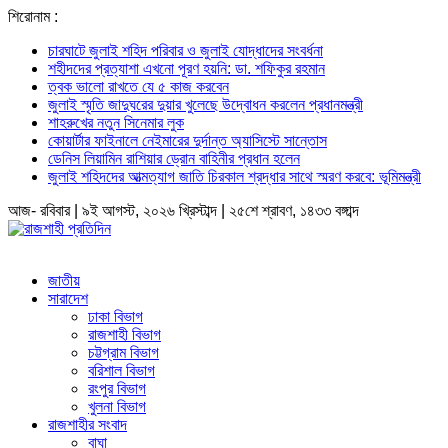
শিরোনাম :
চারঘাটে জুলাই শহিদ পরিবার ও জুলাই যোদ্ধাদের সংবর্ধনা
শহীদদের প্রত্যাশা এখনো পূরণ হয়নি: ডা. শফিকুর রহমান
ত্বক ভালো রাখতে যে ৫ কাজ করবেন
জুলাই স্মৃতি জাদুঘরের দুয়ার খুলেছে উদ্বোধন করলেন প্রধানমন্ত্রী
শাহরুখের নতুন সিনেমার লুক
কোয়ার্টার ফাইনালে নেইমারের দুর্দান্ত অ্যাসিস্টে সান্তোস
ডেনিস লিয়ামিন রাশিয়ার ড্রোন বাহিনীর প্রধান হলেন
জুলাই শহিদদের আত্মত্যাগ জাতি চিরকাল শ্রদ্ধার সাথে স্মরণ করবে: ভূমিমন্ত্রী
আজ- রবিবার | ৯ই আগস্ট, ২০২৬ খ্রিস্টাব্দ | ২৫শে শ্রাবণ, ১৪৩৩ বঙ্গাব্দ
জাতীয়
সারাদেশ
ঢাকা বিভাগ
রাজশাহী বিভাগ
চট্টগ্রাম বিভাগ
বরিশাল বিভাগ
রংপুর বিভাগ
খুলনা বিভাগ
রাজশাহীর সংবাদ
বাঘা