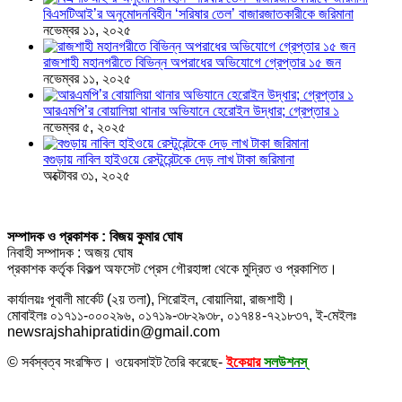
বিএসটিআই’র অনুমোদনবিহীন ‘সরিষার তেল’ বাজারজাতকারীকে জরিমানা
নভেম্বর ১১, ২০২৫
রাজশাহী মহানগরীতে বিভিন্ন অপরাধের অভিযোগে গ্রেপ্তার ১৫ জন
নভেম্বর ১১, ২০২৫
আরএমপি’র বোয়ালিয়া থানার অভিযানে হেরোইন উদ্ধার; গ্রেপ্তার ১
নভেম্বর ৫, ২০২৫
বগুড়ায় নাবিল হাইওয়ে রেস্টুরেন্টকে দেড় লাখ টাকা জরিমানা
অক্টোবর ৩১, ২০২৫
সম্পাদক ও প্রকাশক : বিজয় কুমার ঘোষ
নিবাহী সম্পাদক : অজয় ঘোষ
প্রকাশক কর্তৃক বিকল্প অফসেট প্রেস গৌরহাঙ্গা থেকে মুদ্রিত ও প্রকাশিত।
কার্যালয়ঃ পূবালী মার্কেট (২য় তলা), শিরোইল, বোয়ালিয়া, রাজশাহী।
মোবাইলঃ ০১৭১১-০০০২৯৬, ০১৭১৯-৩৮২৯৩৮, ০১৭৪৪-৭২১৮৩৭, ই-মেইলঃ
newsrajshahipratidin@gmail.com
© সর্বস্বত্ব সংরক্ষিত। ওয়েবসাইট তৈরি করেছে-
ইকেয়ার
সলউশনস্