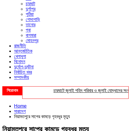
চারঘাট
দুর্গাপুর
পুঠিয়া
গোদাগাড়ি
তানোর
পবা
বাগমারা
মোহনপুর
রাজনীতি
আন্তর্জাতিক
খেলাধুলা
বিনোদন
দুর্যোগ-দুর্ঘটনা
নির্বাচিত খবর
সম্পাদকীয়
শিরোনাম
চারঘাটে জুলাই শহিদ পরিবার ও জুলাই যোদ্ধাদের সংবর্ধনা
Home
সারাদেশ
নিয়ামতপুরে সাপের কামড়ে গৃহবধুর মৃত্যু
নিয়ামতপুরে সাপের কামড়ে গৃহবধুর মৃত্যু