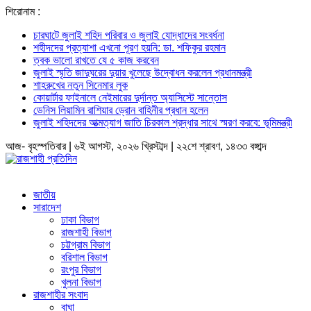
শিরোনাম :
চারঘাটে জুলাই শহিদ পরিবার ও জুলাই যোদ্ধাদের সংবর্ধনা
শহীদদের প্রত্যাশা এখনো পূরণ হয়নি: ডা. শফিকুর রহমান
ত্বক ভালো রাখতে যে ৫ কাজ করবেন
জুলাই স্মৃতি জাদুঘরের দুয়ার খুলেছে উদ্বোধন করলেন প্রধানমন্ত্রী
শাহরুখের নতুন সিনেমার লুক
কোয়ার্টার ফাইনালে নেইমারের দুর্দান্ত অ্যাসিস্টে সান্তোস
ডেনিস লিয়ামিন রাশিয়ার ড্রোন বাহিনীর প্রধান হলেন
জুলাই শহিদদের আত্মত্যাগ জাতি চিরকাল শ্রদ্ধার সাথে স্মরণ করবে: ভূমিমন্ত্রী
আজ- বৃহস্পতিবার | ৬ই আগস্ট, ২০২৬ খ্রিস্টাব্দ | ২২শে শ্রাবণ, ১৪৩৩ বঙ্গাব্দ
জাতীয়
সারাদেশ
ঢাকা বিভাগ
রাজশাহী বিভাগ
চট্টগ্রাম বিভাগ
বরিশাল বিভাগ
রংপুর বিভাগ
খুলনা বিভাগ
রাজশাহীর সংবাদ
বাঘা