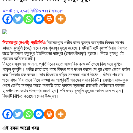
আগস্ট ১৭, ২০২৪
নির্বাচিত খবর
/
সারাদেশ
নিয়ামতপুর (নওগাঁ) প্রতিনিধিঃ
নিয়ামতপুরে গভীর রাতে ঘুমন্ত অবস্থায় বিষধর সাপের
কামড়ে বুলবুলি (৩২) নামের এক গৃহবধূর মৃত্যু হয়েছে। ঘটনাটি ঘটে বৃহস্পতিবার দিবাগত
রাতে উপজেলা রসুলপুর ইউনিয়নের দামপুরা (রাজবংশীপাড়া) গ্রামে। নিহত গৃহবধূ এই
গ্রামের অসিতের স্ত্রী।
নিহতের স্বজনরা জানান, প্রতিদিনের মতো সাংসারিক কাজকর্ম শেষে নিজ ঘরে ঘুমিয়ে
পড়েন বুলবুলি। গভীর রাতে তার পায়ে বিষধর সাপ দংশন করলে সে ঘুম থেকে জেগে ঊঠেন
এবং চিৎকার শুরু করেন। তার চিৎকারে বাড়ির সদস্যরা জেগে উঠেন। ঘটনার পর তার
পায়ে বাধন দিয় তাকে নিয়ে যাওয়া হয় পার্শ্ববর্তী গ্রামের ওঝার নিকট। সেখানে ঝাড়-ফুক
শেষে রোগীর অবস্থা আরো অবনতি হতে থাকলে স্বজনরা রাজশাহী মেডিকেলে কলেজ
হাসপাতালে নেয়ার উদ্দেশ্যে রওনা হন। পথিমধ্যে বুলবুলি মৃত্যুর কোলে ঢলে পড়েন।
বিষয়টি নিশ্চিত করেছেন দেবর উজ্জ্বল।
এই রকম আরো খবর