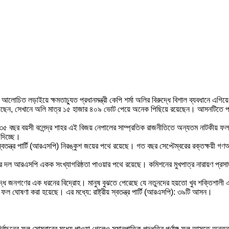
বহুল আলোচিত লড়াইয়ে ক্ষমতাচ্যুত প্রধানমন্ত্রী কেপি শর্মা অলির বিরুদ্ধে বিশাল ব্যবধানে এ
 আছেন, সেখানে অলি মাত্র ১৫ হাজার ৪০৯ ভোট পেয়ে অনেক পিছিয়ে রয়েছেন। আসনটিতে প্র
৫ বছর বয়সী বলেন্দ্র শাহর এই বিজয় নেপালের সাম্প্রতিক রাজনীতিতে অন্যতম নাটকীয় ফলা
 দিচ্ছে।
রীয় স্বতন্ত্র পার্টি (আরএসপি) নিরঙ্কুশ জয়ের পথে রয়েছে। গত বছর সেপ্টেম্বরের রক্তক্ষয়ী গণ
 শাহর দল আরএসপি একক সংখ্যাগরিষ্ঠতা পাওয়ার পথে রয়েছে। কমিশনের মুখপাত্র নারায়ণ প্
বিরুদ্ধে জনগণের এক ধরনের বিদ্রোহ। মানুষ বুঝতে পেরেছে যে নতুনদের হয়তো খুব শক্তিশাল
 ঘোষণা করা হয়েছে। এর মধ্যে: রাষ্ট্রীয় স্বতন্ত্র পার্টি (আরএসপি): ৩৯টি আসন।
র্বাচনের ফল সোমবারের মধ্যে পাওয়া গেলেও সমানুপাতিক পদ্ধতির পূর্ণাঙ্গ ফল আসতে অন