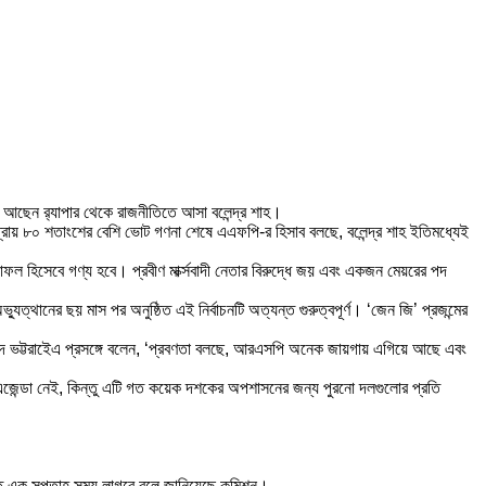
গিয়ে আছেন র‍্যাপার থেকে রাজনীতিতে আসা বলেন্দ্র শাহ।
ায় ৮০ শতাংশের বেশি ভোট গণনা শেষে এএফপি-র হিসাব বলছে, বলেন্দ্র শাহ ইতিমধ্যেই
ফল হিসেবে গণ্য হবে। প্রবীণ মার্ক্সবাদী নেতার বিরুদ্ধে জয় এবং একজন মেয়রের পদ
অভ্যুত্থানের ছয় মাস পর অনুষ্ঠিত এই নির্বাচনটি অত্যন্ত গুরুত্বপূর্ণ। ‘জেন জি’ প্রজন্মের
রসাদ ভট্টরাইেএ প্রসঙ্গে বলেন, ‘প্রবণতা বলছে, আরএসপি অনেক জায়গায় এগিয়ে আছে এবং
ী এজেন্ডা নেই, কিন্তু এটি গত কয়েক দশকের অপশাসনের জন্য পুরনো দলগুলোর প্রতি
্তত এক সপ্তাহ সময় লাগবে বলে জানিয়েছে কমিশন।