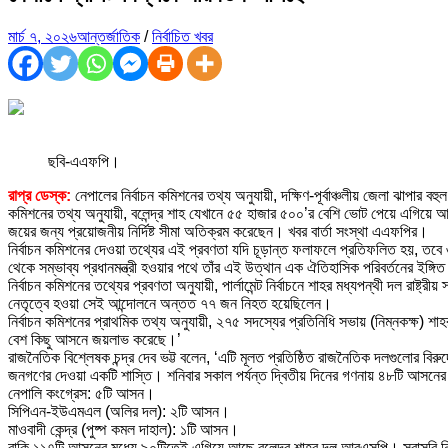
মার্চ ৭, ২০২৬
আন্তর্জাতিক
/
নির্বাচিত খবর
ছবি-এএফপি।
রাপ্র ডেস্ক:
নেপালের নির্বাচন কমিশনের তথ্য অনুযায়ী, দক্ষিণ-পূর্বাঞ্চলীয় জেলা ঝাপার 
কমিশনের তথ্য অনুযায়ী, বলেন্দ্র শাহ যেখানে ৫৫ হাজার ৫০০’র বেশি ভোট পেয়ে এগিয়ে
জয়ের জন্য প্রয়োজনীয় নির্দিষ্ট সীমা অতিক্রম করেছেন। খবর বার্তা সংস্থা এএফপির।
নির্বাচন কমিশনের দেওয়া তথ্যের এই প্রবণতা যদি চূড়ান্ত ফলাফলে প্রতিফলিত হয়, তবে ৩
থেকে সম্ভাব্য প্রধানমন্ত্রী হওয়ার পথে তাঁর এই উত্থান এক ঐতিহাসিক পরিবর্তনের ইঙ্গিত
নির্বাচন কমিশনের তথ্যের প্রবণতা অনুযায়ী, পার্লামেন্ট নির্বাচনে শাহর মধ্যপন্থী দল রাষ্ট্
নেতৃত্বে হওয়া সেই আন্দোলনে অন্তত ৭৭ জন নিহত হয়েছিলেন।
নির্বাচন কমিশনের প্রাথমিক তথ্য অনুযায়ী, ২৭৫ সদস্যের প্রতিনিধি সভায় (নিম্নকক্ষ)
বেশ কিছু আসনে জয়লাভ করেছে।’
রাজনৈতিক বিশ্লেষক চন্দ্র দেব ভট্ট বলেন, ‘এটি মূলত প্রতিষ্ঠিত রাজনৈতিক দলগুলোর 
জনগণের দেওয়া একটি শাস্তি। শনিবার সকাল পর্যন্ত দ্বিতীয় দিনের গণনায় ৪৮টি আসনের ফল
নেপালি কংগ্রেস: ৫টি আসন।
সিপিএন-ইউএমএল (অলির দল): ২টি আসন।
মাওবাদী কেন্দ্র (পুষ্প কমল দাহাল): ১টি আসন।
বাকি ১১৭টি আসনের মধ্যে ৯০টিতেই এগিয়ে আছে বলেন্দ্র শাহর দল আরএসপি। সরাসরি নি