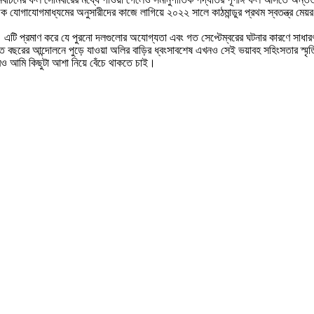
াজিক যোগাযোগমাধ্যমের অনুসারীদের কাজে লাগিয়ে ২০২২ সালে কাঠমান্ডুর প্রথম স্বতন্ত্র 
 এটি প্রমাণ করে যে পুরনো দলগুলোর অযোগ্যতা এবং গত সেপ্টেম্বরের ঘটনার কারণে সাধারণ 
। গত বছরের আন্দোলনে পুড়ে যাওয়া অলির বাড়ির ধ্বংসাবশেষ এখনও সেই ভয়াবহ সহিংসতার স্ম
রও আমি কিছুটা আশা নিয়ে বেঁচে থাকতে চাই।