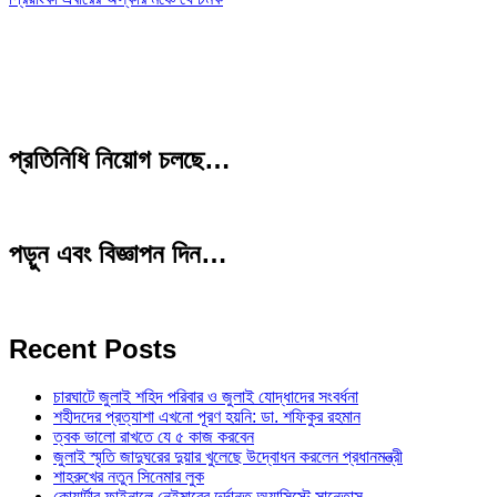
প্রতিনিধি নিয়োগ চলছে…
পড়ুন এবং বিজ্ঞাপন দিন…
Recent Posts
চারঘাটে জুলাই শহিদ পরিবার ও জুলাই যোদ্ধাদের সংবর্ধনা
শহীদদের প্রত্যাশা এখনো পূরণ হয়নি: ডা. শফিকুর রহমান
ত্বক ভালো রাখতে যে ৫ কাজ করবেন
জুলাই স্মৃতি জাদুঘরের দুয়ার খুলেছে উদ্বোধন করলেন প্রধানমন্ত্রী
শাহরুখের নতুন সিনেমার লুক
কোয়ার্টার ফাইনালে নেইমারের দুর্দান্ত অ্যাসিস্টে সান্তোস