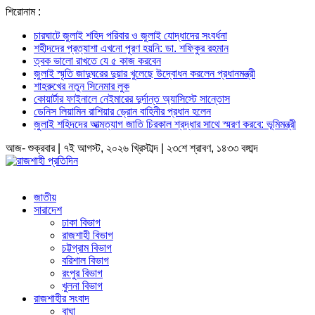
শিরোনাম :
চারঘাটে জুলাই শহিদ পরিবার ও জুলাই যোদ্ধাদের সংবর্ধনা
শহীদদের প্রত্যাশা এখনো পূরণ হয়নি: ডা. শফিকুর রহমান
ত্বক ভালো রাখতে যে ৫ কাজ করবেন
জুলাই স্মৃতি জাদুঘরের দুয়ার খুলেছে উদ্বোধন করলেন প্রধানমন্ত্রী
শাহরুখের নতুন সিনেমার লুক
কোয়ার্টার ফাইনালে নেইমারের দুর্দান্ত অ্যাসিস্টে সান্তোস
ডেনিস লিয়ামিন রাশিয়ার ড্রোন বাহিনীর প্রধান হলেন
জুলাই শহিদদের আত্মত্যাগ জাতি চিরকাল শ্রদ্ধার সাথে স্মরণ করবে: ভূমিমন্ত্রী
আজ- শুক্রবার | ৭ই আগস্ট, ২০২৬ খ্রিস্টাব্দ | ২৩শে শ্রাবণ, ১৪৩৩ বঙ্গাব্দ
জাতীয়
সারাদেশ
ঢাকা বিভাগ
রাজশাহী বিভাগ
চট্টগ্রাম বিভাগ
বরিশাল বিভাগ
রংপুর বিভাগ
খুলনা বিভাগ
রাজশাহীর সংবাদ
বাঘা