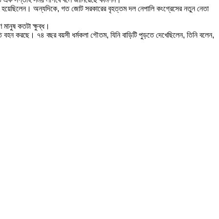
মেয়র হয়েছিলেন। অন্যদিকে, গত জোট সরকারের বৃহত্তম দল নেপালি কংগ্রেসের নতুন নেতা
মানুষ কতটা ক্ষুব্ধ।
ৃতি বহন করছে। ৭৪ বছর বয়সী ধর্মকলা গৌতম, যিনি বাড়িটি পুড়তে দেখেছিলেন, তিনি বলেন,