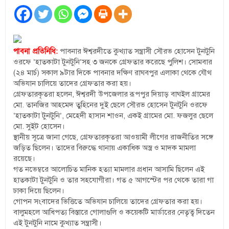
পাবনা প্রতিনিধি:
পাবনার ঈশ্বরদীতে কুখ্যাত সন্ত্রাসী সৌরভ হোসেন টুনটুনি
ওরফে ‘হাতকাটা টুনটুনি’সহ ৩ জনকে গ্রেফতার করেছে পুলিশ। সোমবার
(২৪ মার্চ) সকাল ৯টার দিকে পাবনার দক্ষিণ রাঘবপুর এলাকা থেকে যৌথ
অভিযান চালিয়ে তাদের গ্রেফতার করা হয়।
গ্রেফতারকৃতরা হলেন, ঈশ্বরদী উপজেলার রূপপুর দিয়াড় বাঘইল গ্রামের
মো. তানজির আহমেদ তুহিনের দুই ছেলে সৌরভ হোসেন টুনটুনি ওরফে
‘হাতকাটা টুনটুনি’, মেহেদী হাসান শাওন, একই গ্রামের মো. ফজলুর ছেলে
মো. সুইট হোসেন।
স্থানীয় সূত্রে জানা গেছে, গ্রেফতারকৃতরা আওয়ামী লীগের রাজনীতির সঙ্গে
জড়িত ছিলেন। তাদের বিরুদ্ধে থানায় একাধিক অস্ত্র ও মাদক মামলা
রয়েছে।
গত নভেম্বরে আলোচিত মানিক হত্যা মামলার প্রধান আসামি ছিলেন এই
হাতকাটা টুনটুনি ও তার সহযোগীরা। গত ৫ আগস্টের পর থেকে তারা গা
ঢাকা দিয়ে ছিলেন।
গোপন সংবাদের ভিত্তিতে অভিযান চালিয়ে তাদের গ্রেফতার করা হয়।
বালুমহলে আধিপত্য বিস্তারে গোলাগুলি ও কয়েকটি মার্ডারের নেতৃত্ব দিতেন
এই টুনটুনি নামে কুখ্যাত সন্ত্রাসী।