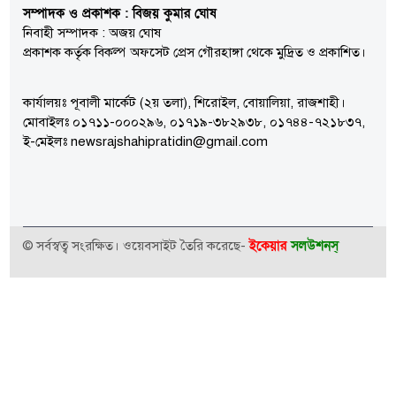
সম্পাদক ও প্রকাশক : বিজয় কুমার ঘোষ
নিবাহী সম্পাদক : অজয় ঘোষ
প্রকাশক কর্তৃক বিকল্প অফসেট প্রেস গৌরহাঙ্গা থেকে মুদ্রিত ও প্রকাশিত।
কার্যালয়ঃ পূবালী মার্কেট (২য় তলা), শিরোইল, বোয়ালিয়া, রাজশাহী।
মোবাইলঃ ০১৭১১-০০০২৯৬, ০১৭১৯-৩৮২৯৩৮, ০১৭৪৪-৭২১৮৩৭,
ই-মেইলঃ newsrajshahipratidin@gmail.com
ইকেয়ার
সলউশনস্
© সর্বস্বত্ব সংরক্ষিত। ওয়েবসাইট তৈরি করেছে-