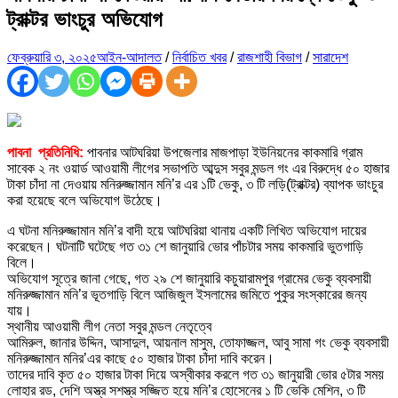
ট্রাক্টর ভাংচুর অভিযোগ
ফেব্রুয়ারি ৩, ২০২৫
আইন-আদালত
/
নির্বাচিত খবর
/
রাজশাহী বিভাগ
/
সারাদেশ
পাবনা প্রতিনিধি:
পাবনার আটঘরিয়া উপজেলার মাজপাড়া ইউনিয়নের কাকমারি গ্রাম
সাবেক ২ নং ওয়ার্ড আওয়ামী লীগের সভাপতি আব্দুস সবুর মন্ডল গং এর বিরুদ্ধে ৫০ হাজার
টাকা চাঁদা না দেওয়ায় মনিরুজ্জামান মনি’র এর ১টি ভেকু, ৩ টি লড়ি(ট্রাক্টর) ব্যাপক ভাংচুর
করা হয়েছে বলে অভিযোগ উঠেছে।
এ ঘটনা মনিরুজ্জামান মনি’র বাদী হয়ে আটঘরিয়া থানায় একটি লিখিত অভিযোগ দায়ের
করেছেন। ঘটনাটি ঘটেছে গত ৩১ শে জানুয়ারি ভোর পাঁচটার সময় কাকমারি ভুতগাড়ি
বিলে।
অভিযোগ সূত্রে জানা গেছে, গত ২৯ শে জানুয়ারি কচুয়ারামপুর গ্রামের ভেকু ব্যবসায়ী
মনিরুজ্জামান মনি’র ভূতগাড়ি বিলে আজিজুল ইসলামের জমিতে পুকুর সংস্কারের জন্য
যায়।
স্থানীয় আওয়ামী লীগ নেতা সবুর মন্ডল নেতৃত্বে
আমিরুল, জানার উদ্দিন, আসাদুল, আয়নাল মাসুম, তোফাজ্জল, আবু সামা গং ভেকু ব্যবসায়ী
মনিরুজ্জামান মনির’এর কাছে ৫০ হাজার টাকা চাঁদা দাবি করেন।
তাদের দাবি কৃত ৫০ হাজার টাকা দিয়ে অস্বীকার করলে গত ৩১ জানুয়ারী ভোর ৫টার সময়
লোহার রড, দেশি অস্ত্র সশস্ত্র সজ্জিত হয়ে মনি’র হোসেনের ১ টি ভেকি মেশিন, ৩ টি