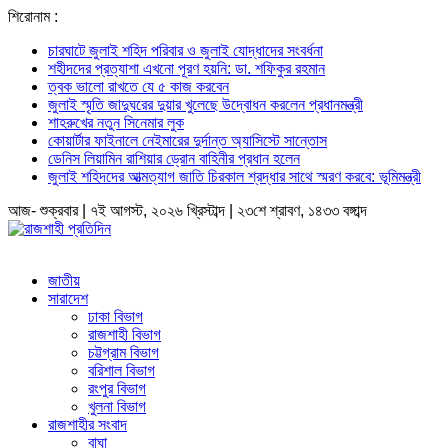
শিরোনাম :
চারঘাটে জুলাই শহিদ পরিবার ও জুলাই যোদ্ধাদের সংবর্ধনা
শহীদদের প্রত্যাশা এখনো পূরণ হয়নি: ডা. শফিকুর রহমান
ত্বক ভালো রাখতে যে ৫ কাজ করবেন
জুলাই স্মৃতি জাদুঘরের দুয়ার খুলেছে উদ্বোধন করলেন প্রধানমন্ত্রী
শাহরুখের নতুন সিনেমার লুক
কোয়ার্টার ফাইনালে নেইমারের দুর্দান্ত অ্যাসিস্টে সান্তোস
ডেনিস লিয়ামিন রাশিয়ার ড্রোন বাহিনীর প্রধান হলেন
জুলাই শহিদদের আত্মত্যাগ জাতি চিরকাল শ্রদ্ধার সাথে স্মরণ করবে: ভূমিমন্ত্রী
আজ- শুক্রবার | ৭ই আগস্ট, ২০২৬ খ্রিস্টাব্দ | ২৩শে শ্রাবণ, ১৪৩৩ বঙ্গাব্দ
জাতীয়
সারাদেশ
ঢাকা বিভাগ
রাজশাহী বিভাগ
চট্টগ্রাম বিভাগ
বরিশাল বিভাগ
রংপুর বিভাগ
খুলনা বিভাগ
রাজশাহীর সংবাদ
বাঘা