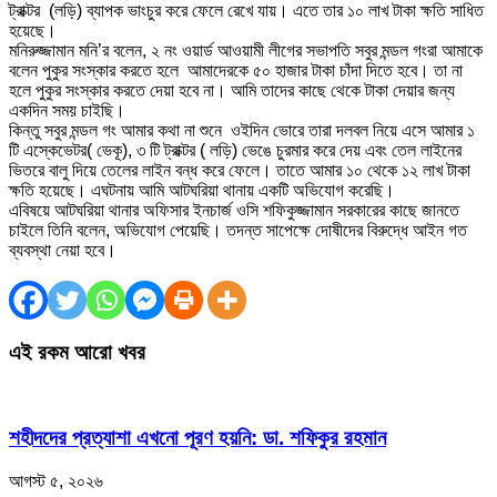
ট্রাক্টর (লড়ি) ব্যাপক ভাংচুর করে ফেলে রেখে যায়। এতে তার ১০ লাখ টাকা ক্ষতি সাধিত
হয়েছে।
মনিরুজ্জামান মনি’র বলেন, ২ নং ওয়ার্ড আওয়ামী লীগের সভাপতি সবুর মন্ডল গংরা আমাকে
বলেন পুকুর সংস্কার করতে হলে আমাদেরকে ৫০ হাজার টাকা চাঁদা দিতে হবে। তা না
হলে পুকুর সংস্কার করতে দেয়া হবে না। আমি তাদের কাছে থেকে টাকা দেয়ার জন্য
একদিন সময় চাইছি।
কিন্তু সবুর মন্ডল গং আমার কথা না শুনে ওইদিন ভোরে তারা দলবল নিয়ে এসে আমার ১
টি এস্কেভেটর( ভেকূ), ৩ টি ট্রাক্টর ( লড়ি) ভেঙে চুরমার করে দেয় এবং তেল লাইনের
ভিতরে বালু দিয়ে তেলের লাইন বন্ধ করে ফেলে। তাতে আমার ১০ থেকে ১২ লাখ টাকা
ক্ষতি হয়েছে। এঘটনায় আমি আটঘরিয়া থানায় একটি অভিযোগ করেছি।
এবিষয়ে আটঘরিয়া থানার অফিসার ইনচার্জ ওসি শফিকুজ্জামান সরকারের কাছে জানতে
চাইলে তিনি বলেন, অভিযোগ পেয়েছি। তদন্ত সাপেক্ষে দোষীদের বিরুদ্ধে আইন গত
ব্যবস্থা নেয়া হবে।
এই রকম আরো খবর
শহীদদের প্রত্যাশা এখনো পূরণ হয়নি: ডা. শফিকুর রহমান
আগস্ট ৫, ২০২৬