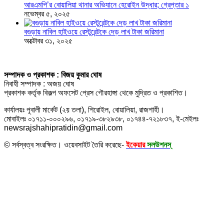
আরএমপি’র বোয়ালিয়া থানার অভিযানে হেরোইন উদ্ধার; গ্রেপ্তার ১
নভেম্বর ৫, ২০২৫
বগুড়ায় নাবিল হাইওয়ে রেস্টুরেন্টকে দেড় লাখ টাকা জরিমানা
অক্টোবর ৩১, ২০২৫
সম্পাদক ও প্রকাশক : বিজয় কুমার ঘোষ
নিবাহী সম্পাদক : অজয় ঘোষ
প্রকাশক কর্তৃক বিকল্প অফসেট প্রেস গৌরহাঙ্গা থেকে মুদ্রিত ও প্রকাশিত।
কার্যালয়ঃ পূবালী মার্কেট (২য় তলা), শিরোইল, বোয়ালিয়া, রাজশাহী।
মোবাইলঃ ০১৭১১-০০০২৯৬, ০১৭১৯-৩৮২৯৩৮, ০১৭৪৪-৭২১৮৩৭, ই-মেইলঃ
newsrajshahipratidin@gmail.com
© সর্বস্বত্ব সংরক্ষিত। ওয়েবসাইট তৈরি করেছে-
ইকেয়ার
সলউশনস্