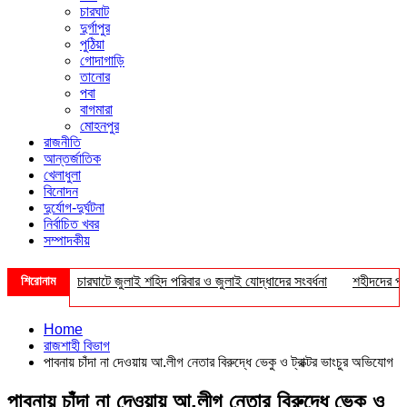
চারঘাট
দুর্গাপুর
পুঠিয়া
গোদাগাড়ি
তানোর
পবা
বাগমারা
মোহনপুর
রাজনীতি
আন্তর্জাতিক
খেলাধুলা
বিনোদন
দুর্যোগ-দুর্ঘটনা
নির্বাচিত খবর
সম্পাদকীয়
শিরোনাম
চারঘাটে জুলাই শহিদ পরিবার ও জুলাই যোদ্ধাদের সংবর্ধনা
শহীদদের প্রত্য
Home
রাজশাহী বিভাগ
পাবনায় চাঁদা না দেওয়ায় আ.লীগ নেতার বিরুদ্ধে ভেকু ও ট্রাক্টর ভাংচুর অভিযোগ
পাবনায় চাঁদা না দেওয়ায় আ.লীগ নেতার বিরুদ্ধে ভেকু ও