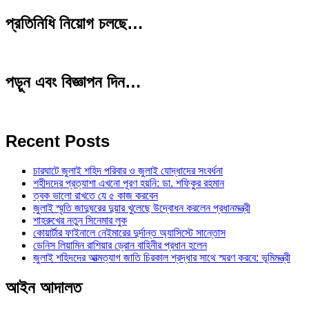
প্রতিনিধি নিয়োগ চলছে…
পড়ুন এবং বিজ্ঞাপন দিন…
Recent Posts
চারঘাটে জুলাই শহিদ পরিবার ও জুলাই যোদ্ধাদের সংবর্ধনা
শহীদদের প্রত্যাশা এখনো পূরণ হয়নি: ডা. শফিকুর রহমান
ত্বক ভালো রাখতে যে ৫ কাজ করবেন
জুলাই স্মৃতি জাদুঘরের দুয়ার খুলেছে উদ্বোধন করলেন প্রধানমন্ত্রী
শাহরুখের নতুন সিনেমার লুক
কোয়ার্টার ফাইনালে নেইমারের দুর্দান্ত অ্যাসিস্টে সান্তোস
ডেনিস লিয়ামিন রাশিয়ার ড্রোন বাহিনীর প্রধান হলেন
জুলাই শহিদদের আত্মত্যাগ জাতি চিরকাল শ্রদ্ধার সাথে স্মরণ করবে: ভূমিমন্ত্রী
আইন আদালত