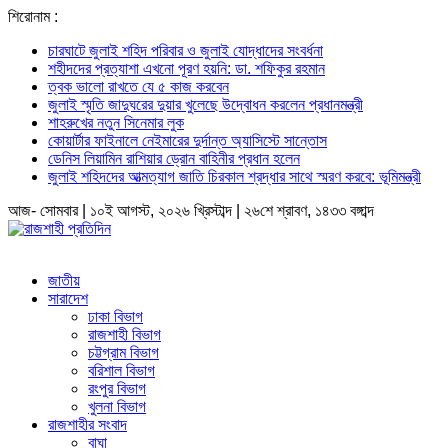
শিরোনাম :
চারঘাটে জুলাই শহিদ পরিবার ও জুলাই যোদ্ধাদের সংবর্ধনা
শহীদদের প্রত্যাশা এখনো পূরণ হয়নি: ডা. শফিকুর রহমান
ত্বক ভালো রাখতে যে ৫ কাজ করবেন
জুলাই স্মৃতি জাদুঘরের দুয়ার খুলেছে উদ্বোধন করলেন প্রধানমন্ত্রী
শাহরুখের নতুন সিনেমার লুক
কোয়ার্টার ফাইনালে নেইমারের দুর্দান্ত অ্যাসিস্টে সান্তোস
ডেনিস লিয়ামিন রাশিয়ার ড্রোন বাহিনীর প্রধান হলেন
জুলাই শহিদদের আত্মত্যাগ জাতি চিরকাল শ্রদ্ধার সাথে স্মরণ করবে: ভূমিমন্ত্রী
আজ- সোমবার | ১০ই আগস্ট, ২০২৬ খ্রিস্টাব্দ | ২৬শে শ্রাবণ, ১৪৩৩ বঙ্গাব্দ
জাতীয়
সারাদেশ
ঢাকা বিভাগ
রাজশাহী বিভাগ
চট্টগ্রাম বিভাগ
বরিশাল বিভাগ
রংপুর বিভাগ
খুলনা বিভাগ
রাজশাহীর সংবাদ
বাঘা