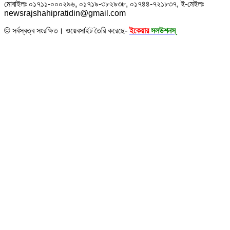
মোবাইলঃ ০১৭১১-০০০২৯৬, ০১৭১৯-৩৮২৯৩৮, ০১৭৪৪-৭২১৮৩৭, ই-মেইলঃ
newsrajshahipratidin@gmail.com
© সর্বস্বত্ব সংরক্ষিত। ওয়েবসাইট তৈরি করেছে-
ইকেয়ার
সলউশনস্