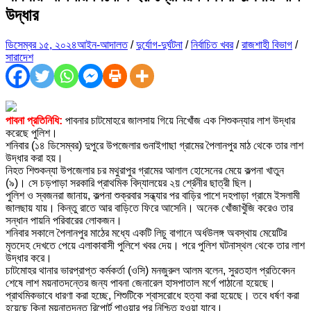
উদ্ধার
ডিসেম্বর ১৫, ২০২৪
আইন-আদালত
/
দুর্যোগ-দুর্ঘটনা
/
নির্বাচিত খবর
/
রাজশাহী বিভাগ
/
সারাদেশ
পাবনা প্রতিনিধি:
পাবনার চাটমোহরে জালসায় গিয়ে নিখোঁজ এক শিশুকন্যার লাশ উদ্ধার
করেছে পুলিশ।
শনিবার (১৪ ডিসেম্বর) দুপুরে উপজেলার গুনাইগাছা গ্রামের পৈলানপুর মাঠ থেকে তার লাশ
উদ্ধার করা হয়।
নিহত শিশুকন্যা উপজেলার চর মথুরাপুর গ্রামের আলাল হোসেনের মেয়ে কল্পনা খাতুন
(৯)। সে চড়পাড়া সরকারি প্রাথমিক বিদ্যালয়ের ২য় র্শ্রেনীর ছাত্রী ছিল।
পুলিশ ও স্বজনরা জানায়, কল্পনা শুক্রবার সন্ধ্যার পর বাড়ির পাশে দহপাড়া গ্রামে ইসলামী
জালছায় যায়। কিন্তু রাতে আর বাড়িতে ফিরে আসেনি। অনেক খোঁজাখুঁজি করেও তার
সন্ধান পায়নি পরিবারের লোকজন।
শনিবার সকালে পৈলানপুর মাঠের মধ্যে একটি লিচু বাগানে অর্ধউলঙ্গ অবস্থায় মেয়েটির
মৃতদেহ দেখতে পেয়ে এলাকাবাসী পুলিশে খবর দেয়। পরে পুলিশ ঘটনাস্থল থেকে তার লাশ
উদ্ধার করে।
চাটমোহর থানার ভারপ্রাপ্ত কর্মকর্তা (ওসি) মনজুরুল আলম বলেন, সুরতহাল প্রতিবেদন
শেষে লাশ ময়নাতদন্তের জন্য পাবনা জেনারেল হাসপাতাল মর্গে পাঠানো হয়েছে।
প্রাথমিকভাবে ধারণা করা হচ্ছে, শিশুটিকে শ্বাসরোধে হত্যা করা হয়েছে। তবে ধর্ষণ করা
হয়েছে কিনা ময়নাতদন্ত রিপোর্ট পাওয়ার পর নিশ্চিত হওয়া যাবে।