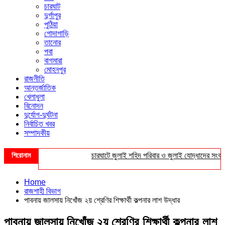
চারঘাট
দুর্গাপুর
পুঠিয়া
গোদাগাড়ি
তানোর
পবা
বাগমারা
মোহনপুর
রাজনীতি
আন্তর্জাতিক
খেলাধুলা
বিনোদন
দুর্যোগ-দুর্ঘটনা
নির্বাচিত খবর
সম্পাদকীয়
শিরোনাম
চারঘাটে জুলাই শহিদ পরিবার ও জুলাই যোদ্ধাদের সংবর্ধনা
Home
রাজশাহী বিভাগ
পাবনায় জালসায় নিখোঁজ ২য় শ্রেণির শিক্ষার্থী কল্পনার লাশ উদ্ধার
পাবনায় জালসায় নিখোঁজ ২য় শ্রেণির শিক্ষার্থী কল্পনার লাশ