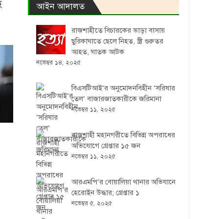
ে
আইন আদালত
রাজশাহীতে বিচারকের ভাড়া বাসায়
ছুরিকাঘাতে ছেলে নিহত, স্ত্রী গুরুতর
আহত, ঘাতক আটক
নভেম্বর ১৪, ২০২৫
বিএসটিআই’র অনুমোদনবিহীন ‘সরিষার
তেল’ বাজারজাতকারীকে জরিমানা
নভেম্বর ১১, ২০২৫
রাজশাহী মহানগরীতে বিভিন্ন অপরাধের
অভিযোগে গ্রেপ্তার ১৫ জন
নভেম্বর ১১, ২০২৫
আরএমপি’র বোয়ালিয়া থানার অভিযানে
হেরোইন উদ্ধার; গ্রেপ্তার ১
নভেম্বর ৫, ২০২৫