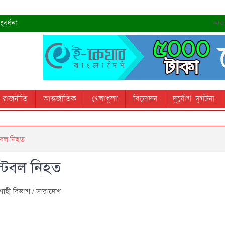
বর্ধনা
আজ- 
রহমান
্রধানমন্ত্রী
তোস
রাজনীতি
আন্তর্জাতিক
খেলাধুলা
বিনোদন
দুর্যোগ-দুর্ঘটনা
 স্মরণ করবে: ভূমিমন্ত্রী
টেবল নিহত
্টেবল নিহত
শাহী বিভাগ
/
সারাদেশ