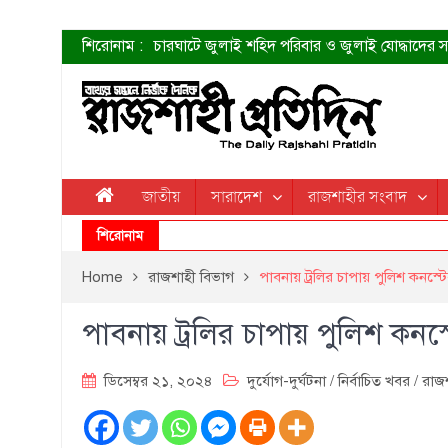
শিরোনাম :
চারঘাটে জুলাই শহিদ পরিবার ও জুলাই যোদ্ধাদের সং
শহীদদের প্রত্যাশা এখনো পূরণ হয়নি: ডা. শফিকুর 
ত্বক ভালো রাখতে যে ৫ কাজ করবেন
জুলাই স্মৃতি জাদুঘরের দুয়ার খুলেছে উদ্বোধন করলেন প
শাহরুখের নতুন সিনেমার লুক
কোয়ার্টার ফাইনালে নেইমারের দুর্দান্ত অ্যাসিস্টে সান্
ডেনিস লিয়ামিন রাশিয়ার ড্রোন বাহিনীর প্রধান হলেন
জাতীয়
সারাদেশ
রাজশাহীর সংবাদ
জুলাই শহিদদের আত্মত্যাগ জাতি চিরকাল শ্রদ্ধার সাথে
শিরোনাম
Home
রাজশাহী বিভাগ
পাবনায় ট্রলির চাপায় পুলিশ কনস্
পাবনায় ট্রলির চাপায় পুলিশ কনস
ডিসেম্বর ২১, ২০২৪
দুর্যোগ-দুর্ঘটনা
/
নির্বাচিত খবর
/
রাজ