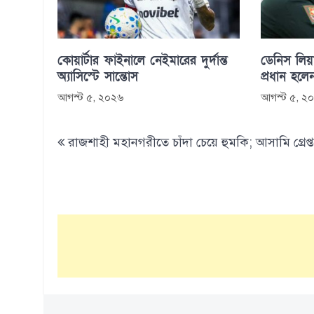
কোয়ার্টার ফাইনালে নেইমারের দুর্দান্ত
ডেনিস লিয়া
অ্যাসিস্টে সান্তোস
প্রধান হলে
আগস্ট ৫, ২০২৬
আগস্ট ৫, ২
Post
রাজশাহী মহানগরীতে চাঁদা চেয়ে হুমকি; আসামি গ্রেপ্
navigation