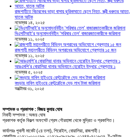
রাজশাহীতে বিচারকের ভাড়া বাসায় ছুরিকাঘাতে ছেলে নিহত, স্ত্রী গুরুতর আহত,
ঘাতক আটক
নভেম্বর ১৪, ২০২৫
বিএসটিআই’র অনুমোদনবিহীন ‘সরিষার তেল’ বাজারজাতকারীকে জরিমানা
নভেম্বর ১১, ২০২৫
রাজশাহী মহানগরীতে বিভিন্ন অপরাধের অভিযোগে গ্রেপ্তার ১৫ জন
নভেম্বর ১১, ২০২৫
আরএমপি’র বোয়ালিয়া থানার অভিযানে হেরোইন উদ্ধার; গ্রেপ্তার ১
নভেম্বর ৫, ২০২৫
বগুড়ায় নাবিল হাইওয়ে রেস্টুরেন্টকে দেড় লাখ টাকা জরিমানা
অক্টোবর ৩১, ২০২৫
সম্পাদক ও প্রকাশক : বিজয় কুমার ঘোষ
নিবাহী সম্পাদক : অজয় ঘোষ
প্রকাশক কর্তৃক বিকল্প অফসেট প্রেস গৌরহাঙ্গা থেকে মুদ্রিত ও প্রকাশিত।
কার্যালয়ঃ পূবালী মার্কেট (২য় তলা), শিরোইল, বোয়ালিয়া, রাজশাহী।
মোবাইলঃ ০১৭১১-০০০২৯৬, ০১৭১৯-৩৮২৯৩৮, ০১৭৪৪-৭২১৮৩৭, ই-মেইলঃ