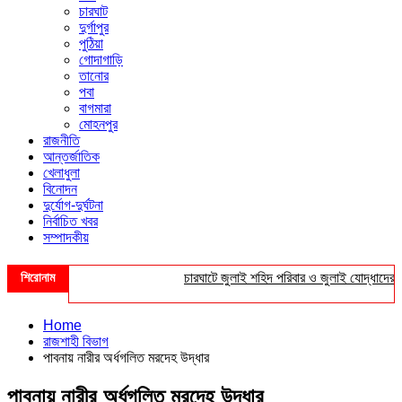
চারঘাট
দুর্গাপুর
পুঠিয়া
গোদাগাড়ি
তানোর
পবা
বাগমারা
মোহনপুর
রাজনীতি
আন্তর্জাতিক
খেলাধুলা
বিনোদন
দুর্যোগ-দুর্ঘটনা
নির্বাচিত খবর
সম্পাদকীয়
শিরোনাম
চারঘাটে জুলাই শহিদ পরিবার ও জুলাই যোদ্ধাদের সংবর্
Home
রাজশাহী বিভাগ
পাবনায় নারীর অর্ধগলিত মরদেহ উদ্ধার
পাবনায় নারীর অর্ধগলিত মরদেহ উদ্ধার