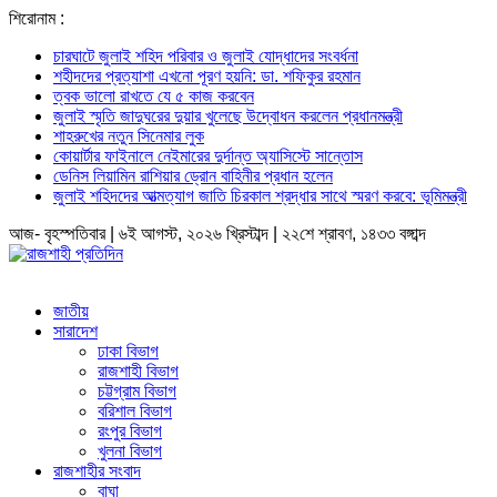
শিরোনাম :
চারঘাটে জুলাই শহিদ পরিবার ও জুলাই যোদ্ধাদের সংবর্ধনা
শহীদদের প্রত্যাশা এখনো পূরণ হয়নি: ডা. শফিকুর রহমান
ত্বক ভালো রাখতে যে ৫ কাজ করবেন
জুলাই স্মৃতি জাদুঘরের দুয়ার খুলেছে উদ্বোধন করলেন প্রধানমন্ত্রী
শাহরুখের নতুন সিনেমার লুক
কোয়ার্টার ফাইনালে নেইমারের দুর্দান্ত অ্যাসিস্টে সান্তোস
ডেনিস লিয়ামিন রাশিয়ার ড্রোন বাহিনীর প্রধান হলেন
জুলাই শহিদদের আত্মত্যাগ জাতি চিরকাল শ্রদ্ধার সাথে স্মরণ করবে: ভূমিমন্ত্রী
আজ- বৃহস্পতিবার | ৬ই আগস্ট, ২০২৬ খ্রিস্টাব্দ | ২২শে শ্রাবণ, ১৪৩৩ বঙ্গাব্দ
জাতীয়
সারাদেশ
ঢাকা বিভাগ
রাজশাহী বিভাগ
চট্টগ্রাম বিভাগ
বরিশাল বিভাগ
রংপুর বিভাগ
খুলনা বিভাগ
রাজশাহীর সংবাদ
বাঘা