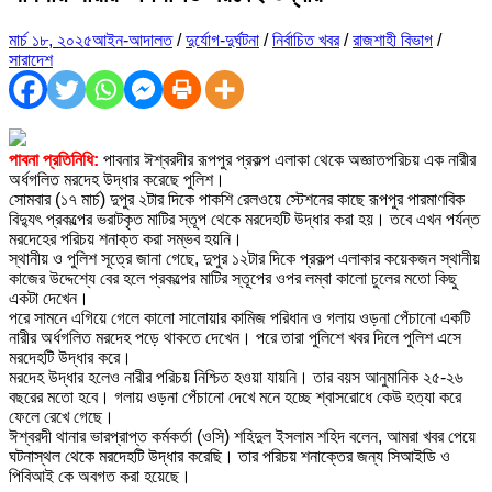
মার্চ ১৮, ২০২৫
আইন-আদালত
/
দুর্যোগ-দুর্ঘটনা
/
নির্বাচিত খবর
/
রাজশাহী বিভাগ
/
সারাদেশ
পাবনা প্রতিনিধি:
পাবনার ঈশ্বরদীর রূপপুর প্রকল্প এলাকা থেকে অজ্ঞাতপরিচয় এক নারীর
অর্ধগলিত মরদেহ উদ্ধার করেছে পুলিশ।
সোমবার (১৭ মার্চ) দুপুর ২টার দিকে পাকশি রেলওয়ে স্টেশনের কাছে রূপপুর পারমাণবিক
বিদ্যুৎ প্রকল্পের ভরাটকৃত মাটির স্তূপ থেকে মরদেহটি উদ্ধার করা হয়। তবে এখন পর্যন্ত
মরদেহের পরিচয় শনাক্ত করা সম্ভব হয়নি।
স্থানীয় ও পুলিশ সূত্রে জানা গেছে, দুপুর ১২টার দিকে প্রকল্প এলাকার কয়েকজন স্থানীয়
কাজের উদ্দেশ্যে বের হলে প্রকল্পের মাটির স্তূপের ওপর লম্বা কালো চুলের মতো কিছু
একটা দেখেন।
পরে সামনে এগিয়ে গেলে কালো সালোয়ার কামিজ পরিধান ও গলায় ওড়না পেঁচানো একটি
নারীর অর্ধগলিত মরদেহ পড়ে থাকতে দেখেন। পরে তারা পুলিশে খবর দিলে পুলিশ এসে
মরদেহটি উদ্ধার করে।
মরদেহ উদ্ধার হলেও নারীর পরিচয় নিশ্চিত হওয়া যায়নি। তার বয়স আনুমানিক ২৫-২৬
বছরের মতো হবে। গলায় ওড়না পেঁচানো দেখে মনে হচ্ছে শ্বাসরোধে কেউ হত্যা করে
ফেলে রেখে গেছে।
ঈশ্বরদী থানার ভারপ্রাপ্ত কর্মকর্তা (ওসি) শহিদুল ইসলাম শহিদ বলেন, আমরা খবর পেয়ে
ঘটনাস্থল থেকে মরদেহটি উদ্ধার করেছি। তার পরিচয় শনাক্তের জন্য সিআইডি ও
পিবিআই কে অবগত করা হয়েছে।