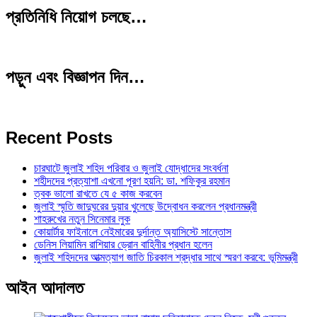
প্রতিনিধি নিয়োগ চলছে…
পড়ুন এবং বিজ্ঞাপন দিন…
Recent Posts
চারঘাটে জুলাই শহিদ পরিবার ও জুলাই যোদ্ধাদের সংবর্ধনা
শহীদদের প্রত্যাশা এখনো পূরণ হয়নি: ডা. শফিকুর রহমান
ত্বক ভালো রাখতে যে ৫ কাজ করবেন
জুলাই স্মৃতি জাদুঘরের দুয়ার খুলেছে উদ্বোধন করলেন প্রধানমন্ত্রী
শাহরুখের নতুন সিনেমার লুক
কোয়ার্টার ফাইনালে নেইমারের দুর্দান্ত অ্যাসিস্টে সান্তোস
ডেনিস লিয়ামিন রাশিয়ার ড্রোন বাহিনীর প্রধান হলেন
জুলাই শহিদদের আত্মত্যাগ জাতি চিরকাল শ্রদ্ধার সাথে স্মরণ করবে: ভূমিমন্ত্রী
আইন আদালত