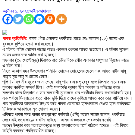
অক্টোবর ১, ২০২৫
আইন-আদালত
পাবনা প্রতিনিধি:
পাবনা পৌর এলাকায় পরকীয়ার জেরে মোঃ আকাশ (২৫) নামের এক
যুবককে কুপিয়ে হত্যা করা হয়েছে।
এ ঘটনায় নাইম হোসেন নামের আরও একজন গুরুতর আহত হয়েছেন। এ ঘটনায় সুভেল
নামের একজনকে আটক করা হয়েছে।
মঙ্গলবার (৩০ সেপ্টেম্বর) দিবাগত রাত ১টার দিকে পৌর এলাকার সাধুপাড়া ব্রিজের কাছে
এ ঘটনা ঘটে।
নিহত আকাশ সদর উপজেলার পলিথিন মোড়ের সোহেলের ছেলে এবং আহত নাইম সাধু
পাড়ার মৃত লালু মণ্ডলের ছেলে।
পুলিশ ও স্থানীয় সূত্রে জানা গেছে, সাধু পাড়ার এক গৃহবধূর সঙ্গে মিল্লাত নামের এক
যুবকের পরকীয়া সম্পর্ক ছিল। সেই সম্পর্কের প্রমাণ ছিল আকাশ ও নাঈমের কাছে।
মঙ্গলবার রাতে মিল্লাত ও তার সহযোগী সুভেলকে ধরে পরকীয়ার বিষয়ে কথাকাটাকাটি হয়।
এক পর্যায়ে মিল্লাতের হাতে থাকা ছুড়ি দিয়ে তাদের কুপিয়ে আহত করে তারা পালিয়ে যায়।
পরে স্থানীয়রা আহতদের উদ্ধার করে পাবনা জেনারেল হাসপাতালে নেওয়া হলে কর্তব্যরত
চিকিৎসক আকাশকে মৃত ঘোষণা করেন।
এবিষয়ে পাবনা সদর থানার ভারপ্রাপ্ত কর্মকর্তা (ওসি) আব্দুস সালাম জানান, পরকীয়ার
জেরে এই হত্যাকাণ্ডের ঘটনা ঘটেছে। আমরা একজনকে গ্রেফতার করেছি।
মরদেহ উদ্ধার করে ময়নাতদন্তের জন্য হাসপাতালের মর্গে পাঠানো হয়েছে। এই বিষয়ে
আইনি ব্যবস্থা প্রক্রিয়াধীন রয়েছে।