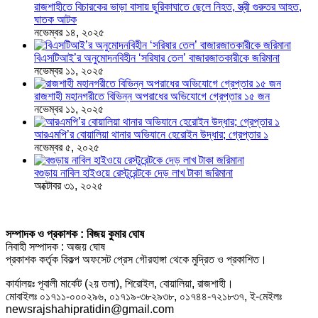
রাজশাহীতে বিচারকের ভাড়া বাসায় ছুরিকাঘাতে ছেলে নিহত, স্ত্রী গুরুতর আহত,
ঘাতক আটক
নভেম্বর ১৪, ২০২৫
বিএসটিআই’র অনুমোদনবিহীন ‘সরিষার তেল’ বাজারজাতকারীকে জরিমানা
নভেম্বর ১১, ২০২৫
রাজশাহী মহানগরীতে বিভিন্ন অপরাধের অভিযোগে গ্রেপ্তার ১৫ জন
নভেম্বর ১১, ২০২৫
আরএমপি’র বোয়ালিয়া থানার অভিযানে হেরোইন উদ্ধার; গ্রেপ্তার ১
নভেম্বর ৫, ২০২৫
বগুড়ায় নাবিল হাইওয়ে রেস্টুরেন্টকে দেড় লাখ টাকা জরিমানা
অক্টোবর ৩১, ২০২৫
সম্পাদক ও প্রকাশক : বিজয় কুমার ঘোষ
নিবাহী সম্পাদক : অজয় ঘোষ
প্রকাশক কর্তৃক বিকল্প অফসেট প্রেস গৌরহাঙ্গা থেকে মুদ্রিত ও প্রকাশিত।
কার্যালয়ঃ পূবালী মার্কেট (২য় তলা), শিরোইল, বোয়ালিয়া, রাজশাহী।
মোবাইলঃ ০১৭১১-০০০২৯৬, ০১৭১৯-৩৮২৯৩৮, ০১৭৪৪-৭২১৮৩৭, ই-মেইলঃ
newsrajshahipratidin@gmail.com