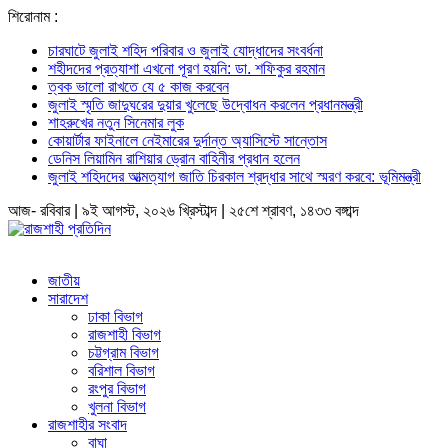
শিরোনাম :
চারঘাটে জুলাই শহিদ পরিবার ও জুলাই যোদ্ধাদের সংবর্ধনা
শহীদদের প্রত্যাশা এখনো পূরণ হয়নি: ডা. শফিকুর রহমান
ত্বক ভালো রাখতে যে ৫ কাজ করবেন
জুলাই স্মৃতি জাদুঘরের দুয়ার খুলেছে উদ্বোধন করলেন প্রধানমন্ত্রী
শাহরুখের নতুন সিনেমার লুক
কোয়ার্টার ফাইনালে নেইমারের দুর্দান্ত অ্যাসিস্টে সান্তোস
ডেনিস লিয়ামিন রাশিয়ার ড্রোন বাহিনীর প্রধান হলেন
জুলাই শহিদদের আত্মত্যাগ জাতি চিরকাল শ্রদ্ধার সাথে স্মরণ করবে: ভূমিমন্ত্রী
আজ- রবিবার | ৯ই আগস্ট, ২০২৬ খ্রিস্টাব্দ | ২৫শে শ্রাবণ, ১৪৩৩ বঙ্গাব্দ
জাতীয়
সারাদেশ
ঢাকা বিভাগ
রাজশাহী বিভাগ
চট্টগ্রাম বিভাগ
বরিশাল বিভাগ
রংপুর বিভাগ
খুলনা বিভাগ
রাজশাহীর সংবাদ
বাঘা