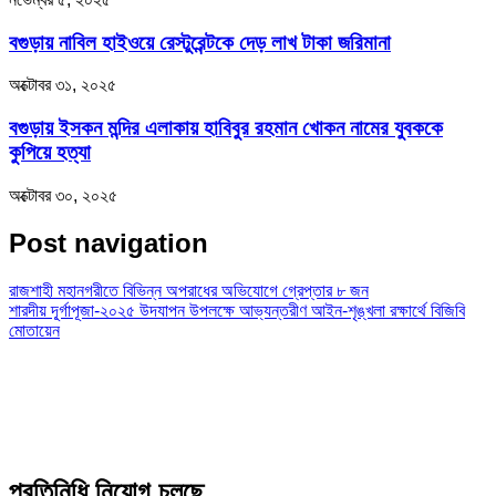
বগুড়ায় নাবিল হাইওয়ে রেস্টুরেন্টকে দেড় লাখ টাকা জরিমানা
অক্টোবর ৩১, ২০২৫
বগুড়ায় ইসকন মন্দির এলাকায় হাবিবুর রহমান খোকন নামের যুবককে
কুপিয়ে হত্যা
অক্টোবর ৩০, ২০২৫
Post navigation
রাজশাহী মহানগরীতে বিভিন্ন অপরাধের অভিযোগে গ্রেপ্তার ৮ জন
শারদীয় দূ্র্গাপূজা-২০২৫ উদযাপন উপলক্ষে আভ্যন্তরীণ আইন-শৃঙ্খলা রক্ষার্থে বিজিবি
মোতায়েন
প্রতিনিধি নিয়োগ চলছে…