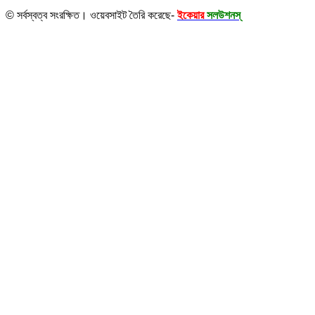
© সর্বস্বত্ব সংরক্ষিত। ওয়েবসাইট তৈরি করেছে-
ইকেয়ার
সলউশনস্