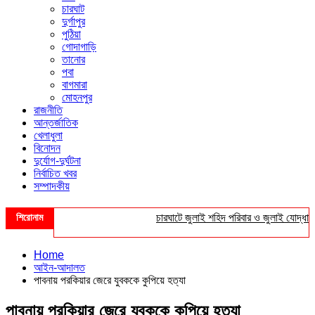
চারঘাট
দুর্গাপুর
পুঠিয়া
গোদাগাড়ি
তানোর
পবা
বাগমারা
মোহনপুর
রাজনীতি
আন্তর্জাতিক
খেলাধুলা
বিনোদন
দুর্যোগ-দুর্ঘটনা
নির্বাচিত খবর
সম্পাদকীয়
শিরোনাম
চারঘাটে জুলাই শহিদ পরিবার ও জুলাই যোদ্ধাদের সং
Home
আইন-আদালত
পাবনায় পরকিয়ার জেরে যুবককে কুপিয়ে হত্যা
পাবনায় পরকিয়ার জেরে যুবককে কুপিয়ে হত্যা