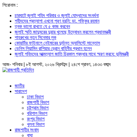
শিরোনাম :
চারঘাটে জুলাই শহিদ পরিবার ও জুলাই যোদ্ধাদের সংবর্ধনা
শহীদদের প্রত্যাশা এখনো পূরণ হয়নি: ডা. শফিকুর রহমান
ত্বক ভালো রাখতে যে ৫ কাজ করবেন
জুলাই স্মৃতি জাদুঘরের দুয়ার খুলেছে উদ্বোধন করলেন প্রধানমন্ত্রী
শাহরুখের নতুন সিনেমার লুক
কোয়ার্টার ফাইনালে নেইমারের দুর্দান্ত অ্যাসিস্টে সান্তোস
ডেনিস লিয়ামিন রাশিয়ার ড্রোন বাহিনীর প্রধান হলেন
জুলাই শহিদদের আত্মত্যাগ জাতি চিরকাল শ্রদ্ধার সাথে স্মরণ করবে: ভূমিমন্ত্রী
আজ- শনিবার | ৮ই আগস্ট, ২০২৬ খ্রিস্টাব্দ | ২৪শে শ্রাবণ, ১৪৩৩ বঙ্গাব্দ
জাতীয়
সারাদেশ
ঢাকা বিভাগ
রাজশাহী বিভাগ
চট্টগ্রাম বিভাগ
বরিশাল বিভাগ
রংপুর বিভাগ
খুলনা বিভাগ
রাজশাহীর সংবাদ
বাঘা