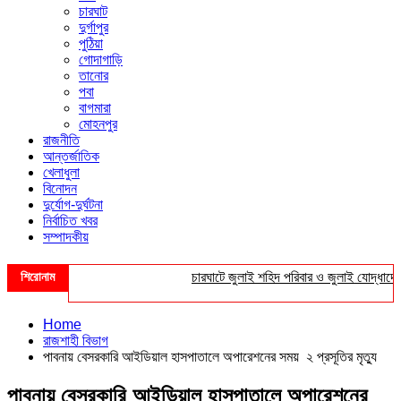
চারঘাট
দুর্গাপুর
পুঠিয়া
গোদাগাড়ি
তানোর
পবা
বাগমারা
মোহনপুর
রাজনীতি
আন্তর্জাতিক
খেলাধুলা
বিনোদন
দুর্যোগ-দুর্ঘটনা
নির্বাচিত খবর
সম্পাদকীয়
শিরোনাম
চারঘাটে জুলাই শহিদ পরিবার ও জুলাই যোদ্ধাদের সংব
Home
রাজশাহী বিভাগ
পাবনায় বেসরকারি আইডিয়াল হাসপাতালে অপারেশনের সময় ২ প্রসূতির মৃত্যু
পাবনায় বেসরকারি আইডিয়াল হাসপাতালে অপারেশনের