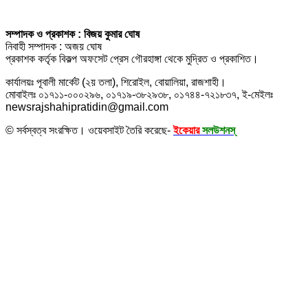
সম্পাদক ও প্রকাশক : বিজয় কুমার ঘোষ
নিবাহী সম্পাদক : অজয় ঘোষ
প্রকাশক কর্তৃক বিকল্প অফসেট প্রেস গৌরহাঙ্গা থেকে মুদ্রিত ও প্রকাশিত।
কার্যালয়ঃ পূবালী মার্কেট (২য় তলা), শিরোইল, বোয়ালিয়া, রাজশাহী।
মোবাইলঃ ০১৭১১-০০০২৯৬, ০১৭১৯-৩৮২৯৩৮, ০১৭৪৪-৭২১৮৩৭, ই-মেইলঃ
newsrajshahipratidin@gmail.com
© সর্বস্বত্ব সংরক্ষিত। ওয়েবসাইট তৈরি করেছে-
ইকেয়ার
সলউশনস্