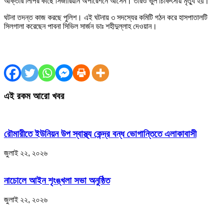
আক্তার লিপির কাছে সিজারিয়ান অপারেশনে আসেন। তারও ভুল চিকিৎসায় মৃত্যু হয়।
ঘটনা তদন্ত কাজ করছে পুলিশ। এই ঘটনায় ৩ সদস্যের কমিটি গঠন করে হাসপাতালটি
সিলগালা করেছেন পাবনা সিভিল সার্জন ডাঃ শহীদুল্লাহ দেওয়ান।
এই রকম আরো খবর
রৌমারীতে ইউনিয়ন উপ স্বাস্থ্য কেন্দ্র বন্ধ ভোগান্তিতে এলাকাবাসী
জুলাই ২২, ২০২৬
নাচোলে আইন শৃংঙ্খলা সভা অনুষ্ঠিত
জুলাই ২২, ২০২৬