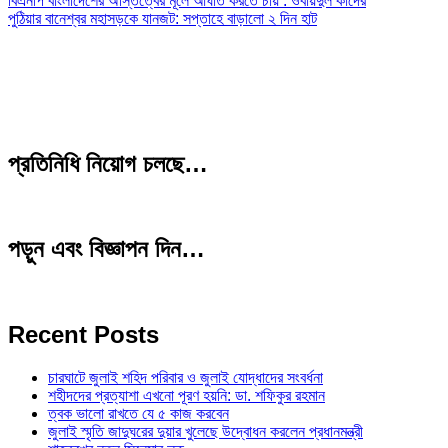
বিএনপি বাংলাদেশের অস্তিত্বের মূলে আঘাত করতে চায় : ওবায়দুল কাদের
পুঠিয়ার বানেশ্বর মহাসড়কে যানজট: সপ্তাহে বাড়ালো ২ দিন হাট
প্রতিনিধি নিয়োগ চলছে…
পড়ুন এবং বিজ্ঞাপন দিন…
Recent Posts
চারঘাটে জুলাই শহিদ পরিবার ও জুলাই যোদ্ধাদের সংবর্ধনা
শহীদদের প্রত্যাশা এখনো পূরণ হয়নি: ডা. শফিকুর রহমান
ত্বক ভালো রাখতে যে ৫ কাজ করবেন
জুলাই স্মৃতি জাদুঘরের দুয়ার খুলেছে উদ্বোধন করলেন প্রধানমন্ত্রী