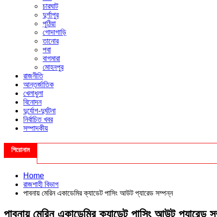
চারঘাট
দুর্গাপুর
পুঠিয়া
গোদাগাড়ি
তানোর
পবা
বাগমারা
মোহনপুর
রাজনীতি
আন্তর্জাতিক
খেলাধুলা
বিনোদন
দুর্যোগ-দুর্ঘটনা
নির্বাচিত খবর
সম্পাদকীয়
শিরোনাম
Home
রাজশাহী বিভাগ
পাবনায় মেরিন একাডেমির ক্যাডেট পাসিং আউট প্যারেড সম্পন্ন
পাবনায় মেরিন একাডেমির ক্যাডেট পাসিং আউট প্যারেড সম