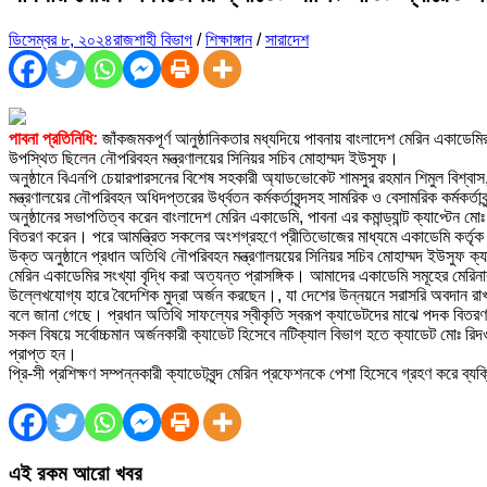
ডিসেম্বর ৮, ২০২৪
রাজশাহী বিভাগ
/
শিক্ষাঙ্গান
/
সারাদেশ
পাবনা প্রতিনিধি:
জাঁকজমকপূর্ণ আনুষ্ঠানিকতার মধ্যদিয়ে পাবনায় বাংলাদেশ মেরিন একাডে
উপস্থিত ছিলেন নৌপরিবহন মন্ত্রণালয়ের সিনিয়র সচিব মোহাম্মদ ইউসুফ।
অনুষ্ঠানে বিএনপি চেয়ারপারসনের বিশেষ সহকারী অ্যাডভোকেট শামসুর রহমান শিমুল বিশ্বা
মন্ত্রণালয়ের নৌপরিবহন অধিদপ্তরের উর্ধ্বতন কর্মকর্তাবৃন্দসহ সামরিক ও বেসামরিক কর্মকর্তা
অনুষ্ঠানের সভাপতিত্ব করেন বাংলাদেশ মেরিন একাডেমি, পাবনা এর কমান্ড্যান্ট ক্যাপ্টে
বিতরণ করেন। পরে আমন্ত্রিত সকলের অংশগ্রহণে প্রীতিভোজের মাধ্যমে একাডেমি কর্তৃ
উক্ত অনুষ্ঠানে প্রধান অতিথি নৌপরিবহন মন্ত্রণালয়য়ের সিনিয়র সচিব মোহাম্মদ ইউসুফ ক
মেরিন একাডেমির সংখ্যা বৃদ্ধি করা অত্যন্ত প্রাসঙ্গিক। আমাদের একাডেমি সমূহের মেরিনা
উল্লেখযোগ্য হারে বৈদেশিক মুদ্রা অর্জন করছেন।, যা দেশের উন্নয়নে সরাসরি অবদান রাখ
বলে জানা গেছে। প্রধান অতিথি সাফল্যের স্বীকৃতি স্বরূপ ক্যাডেটদের মাঝে পদক বিত
সকল বিষয়ে সর্বোচ্চমান অর্জনকারী ক্যাডেট হিসেবে নটিক্যাল বিভাগ হতে ক্যাডেট মোঃ রিদওয়
প্রাপ্ত হন।
প্রি-সী প্রশিক্ষণ সম্পন্নকারী ক্যাডেটবৃন্দ মেরিন প্রফেশনকে পেশা হিসেবে গ্রহণ করে ব্
এই রকম আরো খবর