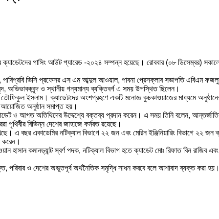
মির ক্যাডেটদের পাসিং আউট প্যারেড -২০২৪ সম্পন্ন হয়েছে। রোববার (০৮ ডিসেম্বর) সকালে
স, পাবিপ্রবি ভিসি প্রফেসর এস এম আব্দুল আওয়াল, পাবনা প্রেসক্লাব সভাপতি এবিএম ফজলুর
বৃন্দ, অভিভাবকবৃন্দ ও স্থানীয় গন্যমান্য ব্যক্তিবর্গ এ সময় উপস্থিত ছিলেন।
ন মোঃ তৌফিকুল ইসলাম। ক্যাডেটদের অংশগ্রহণে একটি মনোজ্ঞ কুচকাওয়াজের মাধ্যমে অনুষ্ঠা
ক আয়োজিত অনুষ্ঠান সমাপ্ত হয়।
্যাডেট ও আগত অতিথিদের উদ্দেশ্যে বক্তব্য প্রদান করেন। এ সময় তিনি বলেন, আন্তর্জাতিক
ররা পৃথিবীর বিভিন্ন দেশের জাহাজে কর্মরত রয়েছে।
ছে। এ বছর একাডেমির নটিক্যাল বিভাগে ২২ জন এবং মেরিন ইঞ্জিনিয়ারিং বিভাগে ২২ জন ক্য
রণ করেন।
ান হাসান কমানড্যান্ট স্বর্ণ পদক, নটিক্যাল বিভাগ হতে ক্যাডেট মোঃ রিফাত বিন রাজিব এবং ম
যক্তি, পরিবার ও দেশের অভূতপূর্ব অর্থনৈতিক সমৃদ্ধি সাধন করবে বলে আশাবাদ ব্যক্ত করা হয়