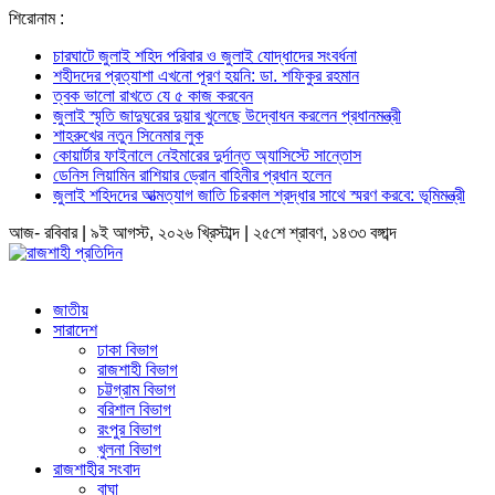
শিরোনাম :
চারঘাটে জুলাই শহিদ পরিবার ও জুলাই যোদ্ধাদের সংবর্ধনা
শহীদদের প্রত্যাশা এখনো পূরণ হয়নি: ডা. শফিকুর রহমান
ত্বক ভালো রাখতে যে ৫ কাজ করবেন
জুলাই স্মৃতি জাদুঘরের দুয়ার খুলেছে উদ্বোধন করলেন প্রধানমন্ত্রী
শাহরুখের নতুন সিনেমার লুক
কোয়ার্টার ফাইনালে নেইমারের দুর্দান্ত অ্যাসিস্টে সান্তোস
ডেনিস লিয়ামিন রাশিয়ার ড্রোন বাহিনীর প্রধান হলেন
জুলাই শহিদদের আত্মত্যাগ জাতি চিরকাল শ্রদ্ধার সাথে স্মরণ করবে: ভূমিমন্ত্রী
আজ- রবিবার | ৯ই আগস্ট, ২০২৬ খ্রিস্টাব্দ | ২৫শে শ্রাবণ, ১৪৩৩ বঙ্গাব্দ
জাতীয়
সারাদেশ
ঢাকা বিভাগ
রাজশাহী বিভাগ
চট্টগ্রাম বিভাগ
বরিশাল বিভাগ
রংপুর বিভাগ
খুলনা বিভাগ
রাজশাহীর সংবাদ
বাঘা