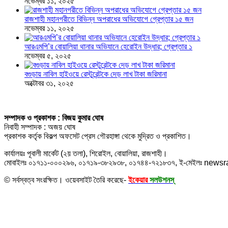
নভেম্বর ১১, ২০২৫
রাজশাহী মহানগরীতে বিভিন্ন অপরাধের অভিযোগে গ্রেপ্তার ১৫ জন
নভেম্বর ১১, ২০২৫
আরএমপি’র বোয়ালিয়া থানার অভিযানে হেরোইন উদ্ধার; গ্রেপ্তার ১
নভেম্বর ৫, ২০২৫
বগুড়ায় নাবিল হাইওয়ে রেস্টুরেন্টকে দেড় লাখ টাকা জরিমানা
অক্টোবর ৩১, ২০২৫
সম্পাদক ও প্রকাশক : বিজয় কুমার ঘোষ
নিবাহী সম্পাদক : অজয় ঘোষ
প্রকাশক কর্তৃক বিকল্প অফসেট প্রেস গৌরহাঙ্গা থেকে মুদ্রিত ও প্রকাশিত।
কার্যালয়ঃ পূবালী মার্কেট (২য় তলা), শিরোইল, বোয়ালিয়া, রাজশাহী।
মোবাইলঃ ০১৭১১-০০০২৯৬, ০১৭১৯-৩৮২৯৩৮, ০১৭৪৪-৭২১৮৩৭, ই-মেইলঃ new
© সর্বস্বত্ব সংরক্ষিত। ওয়েবসাইট তৈরি করেছে-
ইকেয়ার
সলউশনস্