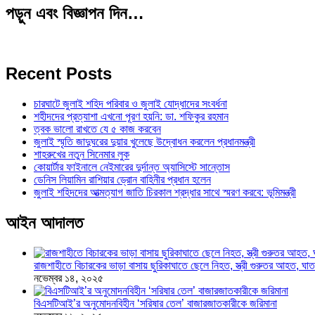
পড়ুন এবং বিজ্ঞাপন দিন…
Recent Posts
চারঘাটে জুলাই শহিদ পরিবার ও জুলাই যোদ্ধাদের সংবর্ধনা
শহীদদের প্রত্যাশা এখনো পূরণ হয়নি: ডা. শফিকুর রহমান
ত্বক ভালো রাখতে যে ৫ কাজ করবেন
জুলাই স্মৃতি জাদুঘরের দুয়ার খুলেছে উদ্বোধন করলেন প্রধানমন্ত্রী
শাহরুখের নতুন সিনেমার লুক
কোয়ার্টার ফাইনালে নেইমারের দুর্দান্ত অ্যাসিস্টে সান্তোস
ডেনিস লিয়ামিন রাশিয়ার ড্রোন বাহিনীর প্রধান হলেন
জুলাই শহিদদের আত্মত্যাগ জাতি চিরকাল শ্রদ্ধার সাথে স্মরণ করবে: ভূমিমন্ত্রী
আইন আদালত
রাজশাহীতে বিচারকের ভাড়া বাসায় ছুরিকাঘাতে ছেলে নিহত, স্ত্রী গুরুতর আহত, 
নভেম্বর ১৪, ২০২৫
বিএসটিআই’র অনুমোদনবিহীন ‘সরিষার তেল’ বাজারজাতকারীকে জরিমানা