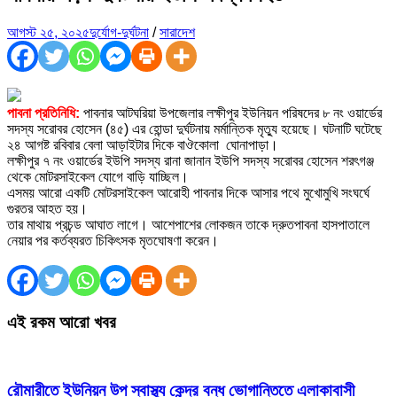
আগস্ট ২৫, ২০২৫
দুর্যোগ-দুর্ঘটনা
/
সারাদেশ
পাবনা প্রতিনিধি:
পাবনার আটঘরিয়া উপজেলার লক্ষীপুর ইউনিয়ন পরিষদের ৮ নং ওয়ার্ডের
সদস্য সরোবর হোসেন (৪৫) এর হোন্ডা দুর্ঘটনায় মর্মান্তিক মৃত্যু হয়েছে। ঘটনাটি ঘটেছে
২৪ আগষ্ট রবিবার বেলা আড়াইটার দিকে বাঔকোলা ঘোনাপাড়া।
লক্ষীপুর ৭ নং ওয়ার্ডের ইউপি সদস্য রানা জানান ইউপি সদস্য সরোবর হোসেন শরৎগঞ্জ
থেকে মোটরসাইকেল যোগে বাড়ি যাচ্ছিল।
এসময় আরো একটি মোটরসাইকেল আরোহী পাবনার দিকে আসার পথে মুখোমুখি সংঘর্ঘে
গুরতর আহত হয়।
তার মাথায় প্রচন্ড আঘাত লাগে। আশেপাশের লোকজন তাকে দ্রুতপাবনা হাসপাতালে
নেয়ার পর কর্তব্যরত চিকিৎসক মৃতঘোষণা করেন।
এই রকম আরো খবর
রৌমারীতে ইউনিয়ন উপ স্বাস্থ্য কেন্দ্র বন্ধ ভোগান্তিতে এলাকাবাসী