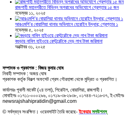
রাজশাহী মহানগরীতে বিভিন্ন অপরাধের অভিযোগে গ্রেপ্তার ১৫ জন
নভেম্বর ১১, ২০২৫
আরএমপি’র বোয়ালিয়া থানার অভিযানে হেরোইন উদ্ধার; গ্রেপ্তার ১
নভেম্বর ৫, ২০২৫
বগুড়ায় নাবিল হাইওয়ে রেস্টুরেন্টকে দেড় লাখ টাকা জরিমানা
অক্টোবর ৩১, ২০২৫
সম্পাদক ও প্রকাশক : বিজয় কুমার ঘোষ
নিবাহী সম্পাদক : অজয় ঘোষ
প্রকাশক কর্তৃক বিকল্প অফসেট প্রেস গৌরহাঙ্গা থেকে মুদ্রিত ও প্রকাশিত।
কার্যালয়ঃ পূবালী মার্কেট (২য় তলা), শিরোইল, বোয়ালিয়া, রাজশাহী।
মোবাইলঃ ০১৭১১-০০০২৯৬, ০১৭১৯-৩৮২৯৩৮, ০১৭৪৪-৭২১৮৩৭, ই-মেইলঃ
newsrajshahipratidin@gmail.com
© সর্বস্বত্ব সংরক্ষিত। ওয়েবসাইট তৈরি করেছে-
ইকেয়ার
সলউশনস্