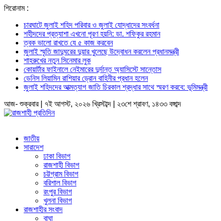
শিরোনাম :
চারঘাটে জুলাই শহিদ পরিবার ও জুলাই যোদ্ধাদের সংবর্ধনা
শহীদদের প্রত্যাশা এখনো পূরণ হয়নি: ডা. শফিকুর রহমান
ত্বক ভালো রাখতে যে ৫ কাজ করবেন
জুলাই স্মৃতি জাদুঘরের দুয়ার খুলেছে উদ্বোধন করলেন প্রধানমন্ত্রী
শাহরুখের নতুন সিনেমার লুক
কোয়ার্টার ফাইনালে নেইমারের দুর্দান্ত অ্যাসিস্টে সান্তোস
ডেনিস লিয়ামিন রাশিয়ার ড্রোন বাহিনীর প্রধান হলেন
জুলাই শহিদদের আত্মত্যাগ জাতি চিরকাল শ্রদ্ধার সাথে স্মরণ করবে: ভূমিমন্ত্রী
আজ- শুক্রবার | ৭ই আগস্ট, ২০২৬ খ্রিস্টাব্দ | ২৩শে শ্রাবণ, ১৪৩৩ বঙ্গাব্দ
জাতীয়
সারাদেশ
ঢাকা বিভাগ
রাজশাহী বিভাগ
চট্টগ্রাম বিভাগ
বরিশাল বিভাগ
রংপুর বিভাগ
খুলনা বিভাগ
রাজশাহীর সংবাদ
বাঘা