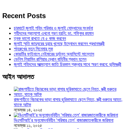
Recent Posts
চারঘাটে জুলাই শহিদ পরিবার ও জুলাই যোদ্ধাদের সংবর্ধনা
শহীদদের প্রত্যাশা এখনো পূরণ হয়নি: ডা. শফিকুর রহমান
ত্বক ভালো রাখতে যে ৫ কাজ করবেন
জুলাই স্মৃতি জাদুঘরের দুয়ার খুলেছে উদ্বোধন করলেন প্রধানমন্ত্রী
শাহরুখের নতুন সিনেমার লুক
কোয়ার্টার ফাইনালে নেইমারের দুর্দান্ত অ্যাসিস্টে সান্তোস
ডেনিস লিয়ামিন রাশিয়ার ড্রোন বাহিনীর প্রধান হলেন
জুলাই শহিদদের আত্মত্যাগ জাতি চিরকাল শ্রদ্ধার সাথে স্মরণ করবে: ভূমিমন্ত্রী
আইন আদালত
রাজশাহীতে বিচারকের ভাড়া বাসায় ছুরিকাঘাতে ছেলে নিহত, স্ত্রী গুরুতর আহত,
ঘাতক আটক
নভেম্বর ১৪, ২০২৫
বিএসটিআই’র অনুমোদনবিহীন ‘সরিষার তেল’ বাজারজাতকারীকে জরিমানা
নভেম্বর ১১, ২০২৫