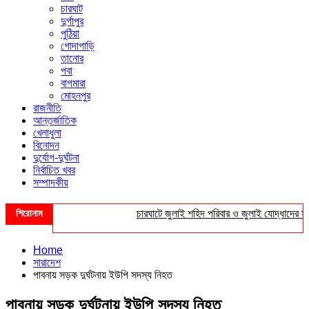
চারঘাট
দুর্গাপুর
পুঠিয়া
গোদাগাড়ি
তানোর
পবা
বাগমারা
মোহনপুর
রাজনীতি
আন্তর্জাতিক
খেলাধুলা
বিনোদন
দুর্যোগ-দুর্ঘটনা
নির্বাচিত খবর
সম্পাদকীয়
শিরোনাম
চারঘাটে জুলাই শহিদ পরিবার ও জুলাই যোদ্ধাদের সংবর্ধ
Home
সারাদেশ
পাবনায় সড়ক দুর্ঘটনায় ইউপি সদস্য নিহত
পাবনায় সড়ক দুর্ঘটনায় ইউপি সদস্য নিহত