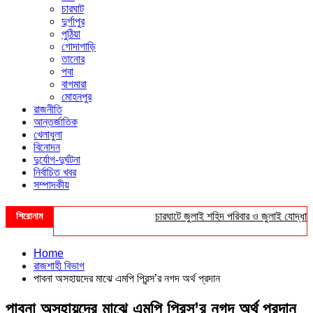
চারঘাট
দুর্গাপুর
পুঠিয়া
গোদাগাড়ি
তানোর
পবা
বাগমারা
মোহনপুর
রাজনীতি
আন্তর্জাতিক
খেলাধুলা
বিনোদন
দুর্যোগ-দুর্ঘটনা
নির্বাচিত খবর
সম্পাদকীয়
শিরোনাম
চারঘাটে জুলাই শহিদ পরিবার ও জুলাই যোদ্ধাদের স
Home
রাজশাহী বিভাগ
পাবনা অসহায়দের মাঝে এমপি প্রিন্স’র নগদ অর্থ প্রদান
পাবনা অসহায়দের মাঝে এমপি প্রিন্স’র নগদ অর্থ প্রদান