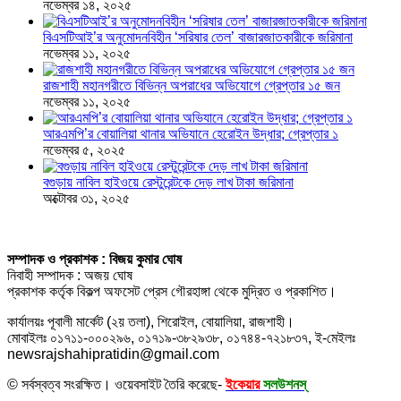
নভেম্বর ১৪, ২০২৫
বিএসটিআই’র অনুমোদনবিহীন ‘সরিষার তেল’ বাজারজাতকারীকে জরিমানা
নভেম্বর ১১, ২০২৫
রাজশাহী মহানগরীতে বিভিন্ন অপরাধের অভিযোগে গ্রেপ্তার ১৫ জন
নভেম্বর ১১, ২০২৫
আরএমপি’র বোয়ালিয়া থানার অভিযানে হেরোইন উদ্ধার; গ্রেপ্তার ১
নভেম্বর ৫, ২০২৫
বগুড়ায় নাবিল হাইওয়ে রেস্টুরেন্টকে দেড় লাখ টাকা জরিমানা
অক্টোবর ৩১, ২০২৫
সম্পাদক ও প্রকাশক : বিজয় কুমার ঘোষ
নিবাহী সম্পাদক : অজয় ঘোষ
প্রকাশক কর্তৃক বিকল্প অফসেট প্রেস গৌরহাঙ্গা থেকে মুদ্রিত ও প্রকাশিত।
কার্যালয়ঃ পূবালী মার্কেট (২য় তলা), শিরোইল, বোয়ালিয়া, রাজশাহী।
মোবাইলঃ ০১৭১১-০০০২৯৬, ০১৭১৯-৩৮২৯৩৮, ০১৭৪৪-৭২১৮৩৭, ই-মেইলঃ
newsrajshahipratidin@gmail.com
© সর্বস্বত্ব সংরক্ষিত। ওয়েবসাইট তৈরি করেছে-
ইকেয়ার
সলউশনস্