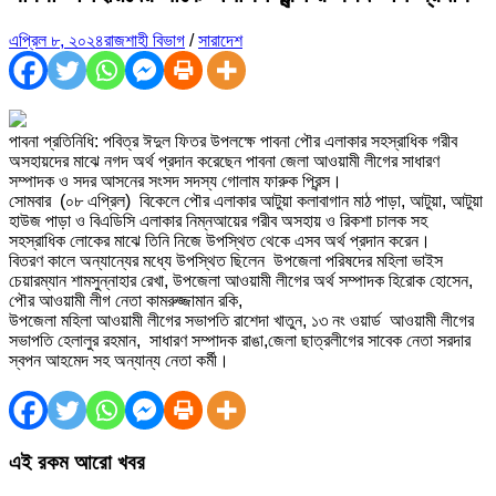
এপ্রিল ৮, ২০২৪
রাজশাহী বিভাগ
/
সারাদেশ
পাবনা প্রতিনিধি: পবিত্র ঈদুল ফিতর উপলক্ষে পাবনা পৌর এলাকার সহস্রাধিক গরীব
অসহায়দের মাঝে নগদ অর্থ প্রদান করেছেন পাবনা জেলা আওয়ামী লীগের সাধারণ
সম্পাদক ও সদর আসনের সংসদ সদস্য গোলাম ফারুক প্রিন্স।
সোমবার (০৮ এপ্রিল) বিকেলে পৌর এলাকার আটুয়া কলাবাগান মাঠ পাড়া, আটুয়া, আটুয়া
হাউজ পাড়া ও বিএডিসি এলাকার নিম্নআয়ের গরীব অসহায় ও রিকশা চালক সহ
সহস্রাধিক লোকের মাঝে তিনি নিজে উপস্থিত থেকে এসব অর্থ প্রদান করেন।
বিতরণ কালে অন্যান্যের মধ্যে উপস্থিত ছিলেন উপজেলা পরিষদের মহিলা ভাইস
চেয়ারম্যান শামসুন্নাহার রেখা, উপজেলা আওয়ামী লীগের অর্থ সম্পাদক হিরোক হোসেন,
পৌর আওয়ামী লীগ নেতা কামরুজ্জামান রকি,
উপজেলা মহিলা আওয়ামী লীগের সভাপতি রাশেদা খাতুন, ১৩ নং ওয়ার্ড আওয়ামী লীগের
সভাপতি হেলালুর রহমান, সাধারণ সম্পাদক রাঙা,জেলা ছাত্রলীগের সাবেক নেতা সরদার
স্বপন আহমেদ সহ অন্যান্য নেতা কর্মী।
এই রকম আরো খবর