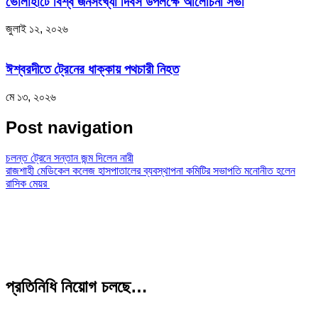
ভোলাহাটে বিশ্ব জনসংখ্যা দিবস উপলক্ষে আলোচনা সভা
জুলাই ১২, ২০২৬
ঈশ্বরদীতে ট্রেনের ধাক্কায় পথচারী নিহত
মে ১৩, ২০২৬
Post navigation
চলন্ত ট্রেনে সন্তান জন্ম দিলেন নারী
রাজশাহী মেডিকেল কলেজ হাসপাতালের ব্যবস্থাপনা কমিটির সভাপতি মনোনীত হলেন
রাসিক মেয়র
প্রতিনিধি নিয়োগ চলছে…