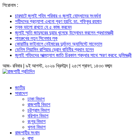
শিরোনাম :
চারঘাটে জুলাই শহিদ পরিবার ও জুলাই যোদ্ধাদের সংবর্ধনা
শহীদদের প্রত্যাশা এখনো পূরণ হয়নি: ডা. শফিকুর রহমান
ত্বক ভালো রাখতে যে ৫ কাজ করবেন
জুলাই স্মৃতি জাদুঘরের দুয়ার খুলেছে উদ্বোধন করলেন প্রধানমন্ত্রী
শাহরুখের নতুন সিনেমার লুক
কোয়ার্টার ফাইনালে নেইমারের দুর্দান্ত অ্যাসিস্টে সান্তোস
ডেনিস লিয়ামিন রাশিয়ার ড্রোন বাহিনীর প্রধান হলেন
জুলাই শহিদদের আত্মত্যাগ জাতি চিরকাল শ্রদ্ধার সাথে স্মরণ করবে: ভূমিমন্ত্রী
আজ- রবিবার | ৯ই আগস্ট, ২০২৬ খ্রিস্টাব্দ | ২৫শে শ্রাবণ, ১৪৩৩ বঙ্গাব্দ
জাতীয়
সারাদেশ
ঢাকা বিভাগ
রাজশাহী বিভাগ
চট্টগ্রাম বিভাগ
বরিশাল বিভাগ
রংপুর বিভাগ
খুলনা বিভাগ
রাজশাহীর সংবাদ
বাঘা