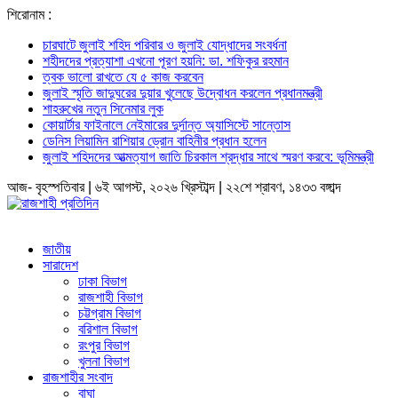
শিরোনাম :
চারঘাটে জুলাই শহিদ পরিবার ও জুলাই যোদ্ধাদের সংবর্ধনা
শহীদদের প্রত্যাশা এখনো পূরণ হয়নি: ডা. শফিকুর রহমান
ত্বক ভালো রাখতে যে ৫ কাজ করবেন
জুলাই স্মৃতি জাদুঘরের দুয়ার খুলেছে উদ্বোধন করলেন প্রধানমন্ত্রী
শাহরুখের নতুন সিনেমার লুক
কোয়ার্টার ফাইনালে নেইমারের দুর্দান্ত অ্যাসিস্টে সান্তোস
ডেনিস লিয়ামিন রাশিয়ার ড্রোন বাহিনীর প্রধান হলেন
জুলাই শহিদদের আত্মত্যাগ জাতি চিরকাল শ্রদ্ধার সাথে স্মরণ করবে: ভূমিমন্ত্রী
আজ- বৃহস্পতিবার | ৬ই আগস্ট, ২০২৬ খ্রিস্টাব্দ | ২২শে শ্রাবণ, ১৪৩৩ বঙ্গাব্দ
জাতীয়
সারাদেশ
ঢাকা বিভাগ
রাজশাহী বিভাগ
চট্টগ্রাম বিভাগ
বরিশাল বিভাগ
রংপুর বিভাগ
খুলনা বিভাগ
রাজশাহীর সংবাদ
বাঘা