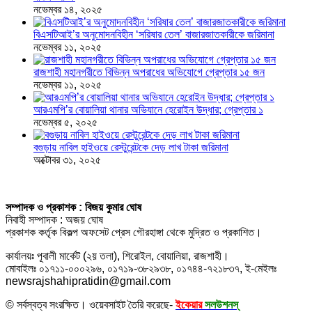
নভেম্বর ১৪, ২০২৫
বিএসটিআই’র অনুমোদনবিহীন ‘সরিষার তেল’ বাজারজাতকারীকে জরিমানা
নভেম্বর ১১, ২০২৫
রাজশাহী মহানগরীতে বিভিন্ন অপরাধের অভিযোগে গ্রেপ্তার ১৫ জন
নভেম্বর ১১, ২০২৫
আরএমপি’র বোয়ালিয়া থানার অভিযানে হেরোইন উদ্ধার; গ্রেপ্তার ১
নভেম্বর ৫, ২০২৫
বগুড়ায় নাবিল হাইওয়ে রেস্টুরেন্টকে দেড় লাখ টাকা জরিমানা
অক্টোবর ৩১, ২০২৫
সম্পাদক ও প্রকাশক : বিজয় কুমার ঘোষ
নিবাহী সম্পাদক : অজয় ঘোষ
প্রকাশক কর্তৃক বিকল্প অফসেট প্রেস গৌরহাঙ্গা থেকে মুদ্রিত ও প্রকাশিত।
কার্যালয়ঃ পূবালী মার্কেট (২য় তলা), শিরোইল, বোয়ালিয়া, রাজশাহী।
মোবাইলঃ ০১৭১১-০০০২৯৬, ০১৭১৯-৩৮২৯৩৮, ০১৭৪৪-৭২১৮৩৭, ই-মেইলঃ
newsrajshahipratidin@gmail.com
© সর্বস্বত্ব সংরক্ষিত। ওয়েবসাইট তৈরি করেছে-
ইকেয়ার
সলউশনস্