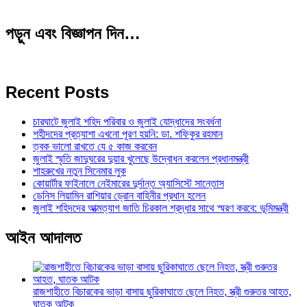
পড়ুন এবং বিজ্ঞাপন দিন…
Recent Posts
চারঘাটে জুলাই শহিদ পরিবার ও জুলাই যোদ্ধাদের সংবর্ধনা
শহীদদের প্রত্যাশা এখনো পূরণ হয়নি: ডা. শফিকুর রহমান
ত্বক ভালো রাখতে যে ৫ কাজ করবেন
জুলাই স্মৃতি জাদুঘরের দুয়ার খুলেছে উদ্বোধন করলেন প্রধানমন্ত্রী
শাহরুখের নতুন সিনেমার লুক
কোয়ার্টার ফাইনালে নেইমারের দুর্দান্ত অ্যাসিস্টে সান্তোস
ডেনিস লিয়ামিন রাশিয়ার ড্রোন বাহিনীর প্রধান হলেন
জুলাই শহিদদের আত্মত্যাগ জাতি চিরকাল শ্রদ্ধার সাথে স্মরণ করবে: ভূমিমন্ত্রী
আইন আদালত
রাজশাহীতে বিচারকের ভাড়া বাসায় ছুরিকাঘাতে ছেলে নিহত, স্ত্রী গুরুতর আহত,
ঘাতক আটক