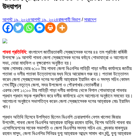
উদযাপন
আগস্ট ১৯, ২০২৪
আগস্ট ১৯, ২০২৪
রাজশাহী বিভাগ
/
সারাদেশ
পাবনা প্রতিনিধি:
বাংলাদেশ জাতীয়তাবাদী স্বেচ্ছাসেবক দলের ৪৪ তম প্রতিষ্ঠা বার্ষিকী
উপলক্ষে ১৯ আগস্ট পাবনা জেলা স্বেচ্ছাসেবক দলের বর্নাঢ্য শোভাযাত্রা ও আলোচনা
সভা, দোয়া মাহফিল ও বৃক্ষরোপন অনুষ্ঠিত হয়।
আজ সোমবার ভোর ৬:০০ টায় পাবনা জেলা বিএনপির লাহিড়ী পাড়া দলীয় কার্যালয়ে জাতীয়
পতাকা ও দলীয় পতাকা উত্তোলনের মধ্য দিয়ে আয়োজন শুরু হয়। পতাকা উত্তোলন
করেন জেলা স্বেচ্ছাসেবক দলের সংগ্রামী আহ্বায়ক ইয়ামিন খান ও সদস্য সচিব কোমল
শেখ টিটুর নেতৃত্বে জেলা, সদর উপজেলা ও পৌরশাখার নেতাকর্মীরা।
এরপর বেলা ১২:০০ টায় লাহিড়ী পাড়া দলীয় কার্যালয় থেকে বিশাল শোভাযাত্রা পাবনার
প্রধান প্রধান সড়ক প্রদক্ষিন করে দলীয় কার্যালয়ে এসে আলোচনা অনুষ্ঠানে সমবেত হয়।
আলোচনা অনুষ্ঠানে সভাপতিত্ব করেন জেলা স্বেচ্ছাসেবক দলের আহ্বায়ক মোঃ ইয়ামিন
খান।
প্রধান অতিথি হিসেবে উপস্থিত ছিলেন বিএনপি চেয়ারপার্সন বেগম খালেদা জিয়ার
উপদেষ্টা, পাবনা জেলা বিএনপির আহ্বায়ক হাবিবুর রহমান হাবিব, বিশেষ অতিথি পাবনা বার
এসোসিয়েশনের সাবেক সভাপতি ও জেলা বিএনপির সদস্য সচিব এড. খন্দকার মাকসুদুর
রহমান মাসুদ, জেলা বিএনপির সিনিয়র যুগ্ম আহ্বায়ক আব্দুস সামাদ খান মন্টু, যুগ্ম আহ্বায়ক