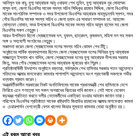
আনিসুল হক বাবু, যুগ্ম আহ্বায়ক আবু ওবায়দা শেখ তুহিন, যুগ্ম আহ্বায়ক নুর মোহাম্মদ
মাসুম বগা, জেলা বিএনপির সাবেক সদস্য সচিব সিদ্দিকুর রহমান সিদ্দিক, জেলা বিএনপির
সাবেক সাংগঠনিক সম্পাদক ও সদর উপজেলা বিএনপির আহ্বায়ক মাহমুদুন্নবি স্বপন, সদর
পৌর বিএনপির সাবেক সদস্য সচিব ও জেলা ড্যাব এর সাধারণ সম্পাদক ডা. আহমেদ
মোস্তফা নোমান, সদর উপজেলা বিএনপির সাবেক সদস্য সচিব আবুল হাসেম সহ জেলা
বিএনপির সকল নেতৃবৃন্দ।
আরও উপস্থিত ছিলো স্বেচ্ছাসেবক দল, যুবদল, ছাত্রদল, কৃষকদল, মহিলা দল সহ সকল
অঙ্গ ও সহযোগী সংগঠনের নেতৃবৃন্দ।
সঞ্চালনা করেন জেলা স্বেচ্ছাসেবক দলের সদস্য সচিব কোমল শেখ টিটু।
অনুষ্ঠানের সার্বিক ব্যবস্থাপনায় ছিলেন জেলা স্বেচ্ছাসেবক দলের সিনিয়র যুগ্ম আহ্বায়ক
সাজ্জাতুল ইসলাম খান নাদিম, জেলা স্বেচ্ছাসেবক দলের যুগ্ম আহবায়ক দীপংকর সরকার
জিতু, সদর পৌর স্বেচ্ছাসেবক দলের আহ্বায়ক জুবায়ের খান প্রিন্স।
প্রতিষ্ঠাবার্ষিকী উদযাপন অনুষ্ঠানে বক্তারা, সর্বপ্রথম শেখ হাসিনার সরকার পতন আন্দোলনে
শহিদদের আত্মার মাগফেরাত কামনার পাশাপাশি আন্দোলনে অংশ গ্রহণকারী সকলকে গভীর
ধন্যবাদ প্রদান করেন।
অন্ত্রর্বর্তীকালীন সরকারের নিকট অনতিবিলম্বে সাবেক প্রধানমন্ত্রী শেখ হাসিনাকে দেশে
ফিরিয়ে এনে গণহত্যা সহ সকল অপরাধের বিচারের দাবি জানান। সেই সাথে যেকোন
ষড়যন্ত্র প্রতিহত করতে দলীয় নেতাকর্মীদের একত্রিত হওয়ার আহবান জানান তারা।
পরিশেষে বিএনপির প্রতিষ্ঠাতা সাবেক রাষ্ট্রপতি জিয়াউর রহমানের আত্মার মাগফেরাত কামনা
ও চেয়ারপার্সন দেশনেত্রী বেগম খালেদা জিয়ার সুস্থতা কামনায় দোয়া অনুষ্ঠিত হয়।
এই রকম আরো খবর