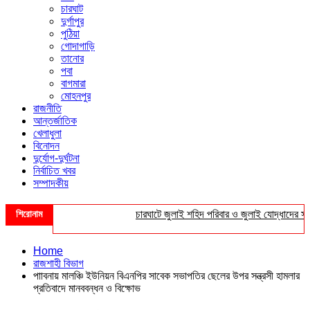
চারঘাট
দুর্গাপুর
পুঠিয়া
গোদাগাড়ি
তানোর
পবা
বাগমারা
মোহনপুর
রাজনীতি
আন্তর্জাতিক
খেলাধুলা
বিনোদন
দুর্যোগ-দুর্ঘটনা
নির্বাচিত খবর
সম্পাদকীয়
শিরোনাম
চারঘাটে জুলাই শহিদ পরিবার ও জুলাই যোদ্ধাদের সংবর্ধ
Home
রাজশাহী বিভাগ
পাাবনায় মালঞ্চি ইউনিয়ন বিএনপির সাবেক সভাপতির ছেলের উপর সন্ত্রসী হামলার
প্রতিবাদে মানববন্ধন ও বিক্ষোভ