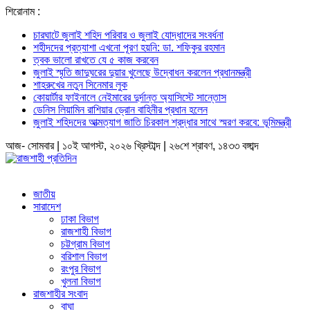
শিরোনাম :
চারঘাটে জুলাই শহিদ পরিবার ও জুলাই যোদ্ধাদের সংবর্ধনা
শহীদদের প্রত্যাশা এখনো পূরণ হয়নি: ডা. শফিকুর রহমান
ত্বক ভালো রাখতে যে ৫ কাজ করবেন
জুলাই স্মৃতি জাদুঘরের দুয়ার খুলেছে উদ্বোধন করলেন প্রধানমন্ত্রী
শাহরুখের নতুন সিনেমার লুক
কোয়ার্টার ফাইনালে নেইমারের দুর্দান্ত অ্যাসিস্টে সান্তোস
ডেনিস লিয়ামিন রাশিয়ার ড্রোন বাহিনীর প্রধান হলেন
জুলাই শহিদদের আত্মত্যাগ জাতি চিরকাল শ্রদ্ধার সাথে স্মরণ করবে: ভূমিমন্ত্রী
আজ- সোমবার | ১০ই আগস্ট, ২০২৬ খ্রিস্টাব্দ | ২৬শে শ্রাবণ, ১৪৩৩ বঙ্গাব্দ
জাতীয়
সারাদেশ
ঢাকা বিভাগ
রাজশাহী বিভাগ
চট্টগ্রাম বিভাগ
বরিশাল বিভাগ
রংপুর বিভাগ
খুলনা বিভাগ
রাজশাহীর সংবাদ
বাঘা