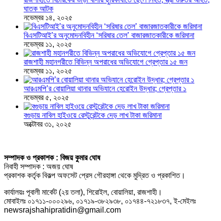
ঘাতক আটক
নভেম্বর ১৪, ২০২৫
বিএসটিআই’র অনুমোদনবিহীন ‘সরিষার তেল’ বাজারজাতকারীকে জরিমানা
নভেম্বর ১১, ২০২৫
রাজশাহী মহানগরীতে বিভিন্ন অপরাধের অভিযোগে গ্রেপ্তার ১৫ জন
নভেম্বর ১১, ২০২৫
আরএমপি’র বোয়ালিয়া থানার অভিযানে হেরোইন উদ্ধার; গ্রেপ্তার ১
নভেম্বর ৫, ২০২৫
বগুড়ায় নাবিল হাইওয়ে রেস্টুরেন্টকে দেড় লাখ টাকা জরিমানা
অক্টোবর ৩১, ২০২৫
সম্পাদক ও প্রকাশক : বিজয় কুমার ঘোষ
নিবাহী সম্পাদক : অজয় ঘোষ
প্রকাশক কর্তৃক বিকল্প অফসেট প্রেস গৌরহাঙ্গা থেকে মুদ্রিত ও প্রকাশিত।
কার্যালয়ঃ পূবালী মার্কেট (২য় তলা), শিরোইল, বোয়ালিয়া, রাজশাহী।
মোবাইলঃ ০১৭১১-০০০২৯৬, ০১৭১৯-৩৮২৯৩৮, ০১৭৪৪-৭২১৮৩৭, ই-মেইলঃ
newsrajshahipratidin@gmail.com