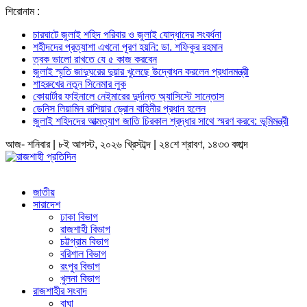
শিরোনাম :
চারঘাটে জুলাই শহিদ পরিবার ও জুলাই যোদ্ধাদের সংবর্ধনা
শহীদদের প্রত্যাশা এখনো পূরণ হয়নি: ডা. শফিকুর রহমান
ত্বক ভালো রাখতে যে ৫ কাজ করবেন
জুলাই স্মৃতি জাদুঘরের দুয়ার খুলেছে উদ্বোধন করলেন প্রধানমন্ত্রী
শাহরুখের নতুন সিনেমার লুক
কোয়ার্টার ফাইনালে নেইমারের দুর্দান্ত অ্যাসিস্টে সান্তোস
ডেনিস লিয়ামিন রাশিয়ার ড্রোন বাহিনীর প্রধান হলেন
জুলাই শহিদদের আত্মত্যাগ জাতি চিরকাল শ্রদ্ধার সাথে স্মরণ করবে: ভূমিমন্ত্রী
আজ- শনিবার | ৮ই আগস্ট, ২০২৬ খ্রিস্টাব্দ | ২৪শে শ্রাবণ, ১৪৩৩ বঙ্গাব্দ
জাতীয়
সারাদেশ
ঢাকা বিভাগ
রাজশাহী বিভাগ
চট্টগ্রাম বিভাগ
বরিশাল বিভাগ
রংপুর বিভাগ
খুলনা বিভাগ
রাজশাহীর সংবাদ
বাঘা