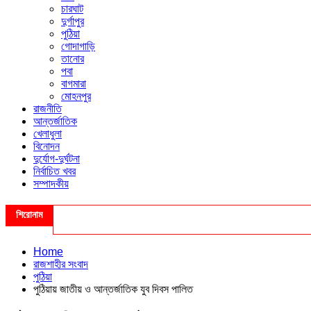
চারঘাট
দুর্গাপুর
পুঠিয়া
গোদাগাড়ি
তানোর
পবা
বাগমারা
মোহনপুর
রাজনীতি
আন্তর্জাতিক
খেলাধুলা
বিনোদন
দুর্যোগ-দুর্ঘটনা
নির্বাচিত খবর
সম্পাদকীয়
শিরোনাম
Home
রাজশাহীর সংবাদ
পুঠিয়া
পুঠিয়ায় জাতীয় ও আন্তর্জাতিক যুব দিবস পালিত