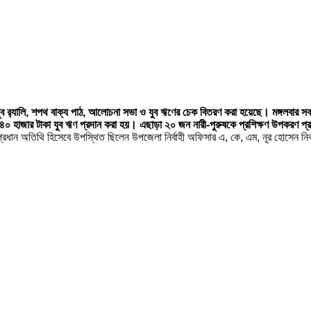
যুব র‌্যালি, শপথ বাক্য পাঠ, আলোচনা সভা ও যুব ঋণের চেক বিতরণ করা হয়েছে। মঙ্গলবার স
৪০ হাজার টাকা যুব ঋণ প্রদান করা হয়। এছাড়া ২০ জন নারী-পুরুষকে প্রশিক্ষণ উপকরণ প্
তে প্রধান অতিথি হিসেবে উপস্থিত ছিলেন উপজেলা নির্বাহী অফিসার এ, কে, এম, নূর হোস