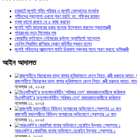
চারঘাটে জুলাই শহিদ পরিবার ও জুলাই যোদ্ধাদের সংবর্ধনা
শহীদদের প্রত্যাশা এখনো পূরণ হয়নি: ডা. শফিকুর রহমান
ত্বক ভালো রাখতে যে ৫ কাজ করবেন
জুলাই স্মৃতি জাদুঘরের দুয়ার খুলেছে উদ্বোধন করলেন প্রধানমন্ত্রী
শাহরুখের নতুন সিনেমার লুক
কোয়ার্টার ফাইনালে নেইমারের দুর্দান্ত অ্যাসিস্টে সান্তোস
ডেনিস লিয়ামিন রাশিয়ার ড্রোন বাহিনীর প্রধান হলেন
জুলাই শহিদদের আত্মত্যাগ জাতি চিরকাল শ্রদ্ধার সাথে স্মরণ করবে: ভূমিমন্ত্রী
আইন আদালত
রাজশাহীতে বিচারকের ভাড়া বাসায় ছুরিকাঘাতে ছেলে নিহত, স্ত্রী গুরুতর আহত, 
নভেম্বর ১৪, ২০২৫
বিএসটিআই’র অনুমোদনবিহীন ‘সরিষার তেল’ বাজারজাতকারীকে জরিমানা
নভেম্বর ১১, ২০২৫
রাজশাহী মহানগরীতে বিভিন্ন অপরাধের অভিযোগে গ্রেপ্তার ১৫ জন
নভেম্বর ১১, ২০২৫
আরএমপি’র বোয়ালিয়া থানার অভিযানে হেরোইন উদ্ধার; গ্রেপ্তার ১
নভেম্বর ৫, ২০২৫