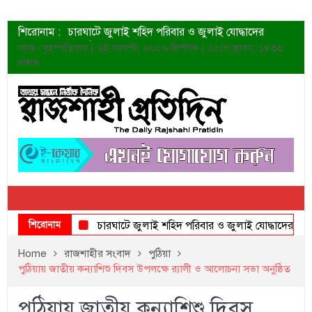
শিরোনাম :
চারঘাটে জুলাই শহিদ পরিবার ও জুলাই যোদ্ধাদের
সংবর্ধনা
আজ- বৃহস্পতিবার | ৬ই আগস্ট, ২০২৬ খ্রিস্টাব্দ | ২২শে শ্রাবণ, ১৪৩৩
শহীদদের প্রত্যাশা এখনো পূরণ হয়নি: ডা. শফিকুর রহমান
বঙ্গাব্দ
ত্বক ভালো রাখতে যে ৫ কাজ করবেন
জুলাই স্মৃতি জাদুঘরের দুয়ার খুলেছে উদ্বোধন করলেন
প্রধানমন্ত্রী
শাহরুখের নতুন সিনেমার লুক
কোয়ার্টার ফাইনালে নেইমারের দুর্দান্ত অ্যাসিস্টে সান্তোস
ডেনিস লিয়ামিন রাশিয়ার ড্রোন বাহিনীর প্রধান হলেন
জুলাই শহিদদের আত্মত্যাগ জাতি চিরকাল শ্রদ্ধার সাথে
স্মরণ করবে: ভূমিমন্ত্রী
শিরোনাম
চারঘাটে জুলাই শহিদ পরিবার ও জুলাই যোদ্ধাদের সংবর্ধনা
Home
রাজশাহীর সংবাদ
পুঠিয়া
পুঠিয়ায় জাতীয় কন্যাশিশু দিবস উপলক্ষে র‌্যালী ও আলোচনা সভা অনুষ্ঠিত
পুঠিয়ায় জাতীয় কন্যাশিশু দিবস