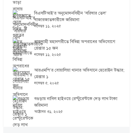
বিএসটিআই’র অনুমোদনবিহীন ‘সরিষার তেল’
বাজারজাতকারীকে জরিমানা
নভেম্বর ১১, ২০২৫
রাজশাহী মহানগরীতে বিভিন্ন অপরাধের অভিযোগে
গ্রেপ্তার ১৫ জন
নভেম্বর ১১, ২০২৫
আরএমপি’র বোয়ালিয়া থানার অভিযানে হেরোইন উদ্ধার;
গ্রেপ্তার ১
নভেম্বর ৫, ২০২৫
বগুড়ায় নাবিল হাইওয়ে রেস্টুরেন্টকে দেড় লাখ টাকা
জরিমানা
অক্টোবর ৩১, ২০২৫