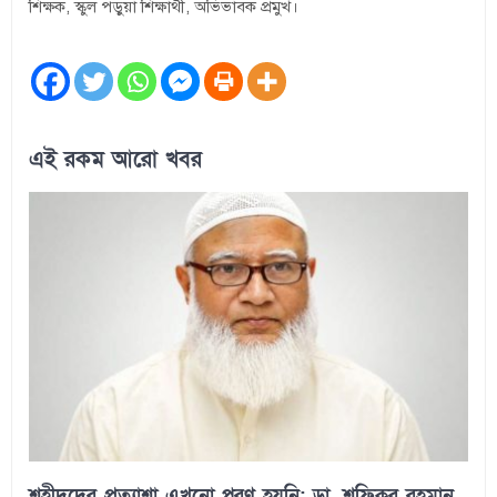
শিক্ষক, স্কুল পড়ুয়া শিক্ষার্থী, অভিভাবক প্রমুখ।
এই রকম আরো খবর
শহীদদের প্রত্যাশা এখনো পূরণ হয়নি: ডা. শফিকুর রহমান