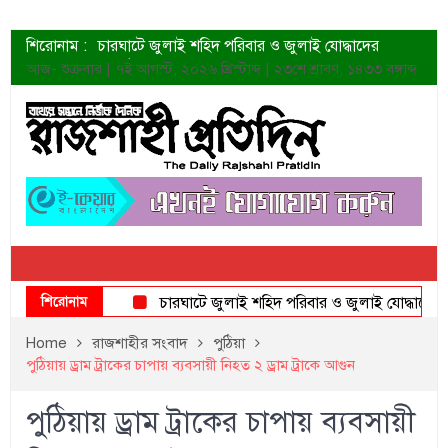
শিরোনাম :
চারঘাটে জুলাই শহিদ পরিবার ও জুলাই যোদ্ধাদের
সংবর্ধনা
আজ- শুক্রবার | ৭ই আগস্ট, ২০২৬ খ্রিস্টাব্দ | ২৩শে শ্রাবণ, ১৪৩৩ বঙ্গাব্দ
শহীদদের প্রত্যাশা এখনো পূরণ হয়নি: ডা. শফিকুর রহমান
ত্বক ভালো রাখতে যে ৫ কাজ করবেন
জুলাই স্মৃতি জাদুঘরের দুয়ার খুলেছে উদ্বোধন করলেন
প্রধানমন্ত্রী
শাহরুখের নতুন সিনেমার লুক
কোয়ার্টার ফাইনালে নেইমারের দুর্দান্ত অ্যাসিস্টে সান্তোস
ডেনিস লিয়ামিন রাশিয়ার ড্রোন বাহিনীর প্রধান হলেন
জুলাই শহিদদের আত্মত্যাগ জাতি চিরকাল শ্রদ্ধার সাথে
স্মরণ করবে: ভূমিমন্ত্রী
শিরোনাম
চারঘাটে জুলাই শহিদ পরিবার ও জুলাই যোদ্ধাদের সংবর্ধন
Home
রাজশাহীর সংবাদ
পুঠিয়া
পুঠিয়ায় ড্রাম ট্রাকের চাপায় ব্যবসায়ী নিহত ২ ড্রাম ট্রাকে আগুন
পুঠিয়ায় ড্রাম ট্রাকের চাপায় ব্যবসায়ী