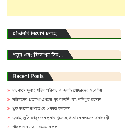
প্রতিনিধি নিয়োগ চলছে…
পড়ুন এবং বিজ্ঞাপন দিন…
Recent Posts
চারঘাটে জুলাই শহিদ পরিবার ও জুলাই যোদ্ধাদের সংবর্ধনা
শহীদদের প্রত্যাশা এখনো পূরণ হয়নি: ডা. শফিকুর রহমান
ত্বক ভালো রাখতে যে ৫ কাজ করবেন
জুলাই স্মৃতি জাদুঘরের দুয়ার খুলেছে উদ্বোধন করলেন প্রধানমন্ত্রী
শাহরুখের নতুন সিনেমার লুক