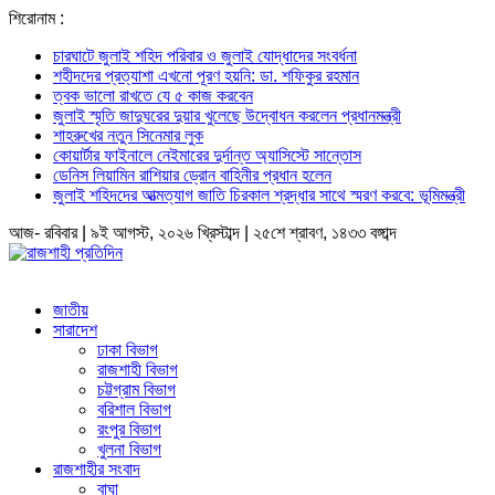
শিরোনাম :
চারঘাটে জুলাই শহিদ পরিবার ও জুলাই যোদ্ধাদের সংবর্ধনা
শহীদদের প্রত্যাশা এখনো পূরণ হয়নি: ডা. শফিকুর রহমান
ত্বক ভালো রাখতে যে ৫ কাজ করবেন
জুলাই স্মৃতি জাদুঘরের দুয়ার খুলেছে উদ্বোধন করলেন প্রধানমন্ত্রী
শাহরুখের নতুন সিনেমার লুক
কোয়ার্টার ফাইনালে নেইমারের দুর্দান্ত অ্যাসিস্টে সান্তোস
ডেনিস লিয়ামিন রাশিয়ার ড্রোন বাহিনীর প্রধান হলেন
জুলাই শহিদদের আত্মত্যাগ জাতি চিরকাল শ্রদ্ধার সাথে স্মরণ করবে: ভূমিমন্ত্রী
আজ- রবিবার | ৯ই আগস্ট, ২০২৬ খ্রিস্টাব্দ | ২৫শে শ্রাবণ, ১৪৩৩ বঙ্গাব্দ
জাতীয়
সারাদেশ
ঢাকা বিভাগ
রাজশাহী বিভাগ
চট্টগ্রাম বিভাগ
বরিশাল বিভাগ
রংপুর বিভাগ
খুলনা বিভাগ
রাজশাহীর সংবাদ
বাঘা