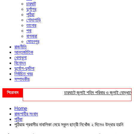
চারঘাট
দুর্গাপুর
পুঠিয়া
গোদাগাড়ি
তানোর
পবা
বাগমারা
মোহনপুর
রাজনীতি
আন্তর্জাতিক
খেলাধুলা
বিনোদন
দুর্যোগ-দুর্ঘটনা
নির্বাচিত খবর
সম্পাদকীয়
শিরোনাম
চারঘাটে জুলাই শহিদ পরিবার ও জুলাই যোদ্ধাদের সংব
Home
রাজশাহীর সংবাদ
পুঠিয়া
পুঠিয়ায় প্রবাসীর নাবালিকা মেয়ে স্কুল ছাত্রী নিখোঁজ ২ দিনেও উদ্ধার হয়নি