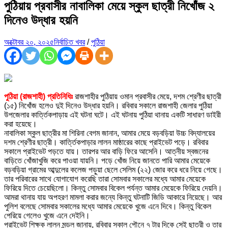
পুঠিয়ায় প্রবাসীর নাবালিকা মেয়ে স্কুল ছাত্রী নিখোঁজ ২
দিনেও উদ্ধার হয়নি
অক্টোবর ২০, ২০২৫
নির্বাচিত খবর
/
পুঠিয়া
পুঠিয়া (রাজশাহী) প্রতিনিধিঃ
রাজশাহীর পুঠিয়ায় ওমান প্রবাসীর মেয়ে, দশম শ্রেণীর ছাত্রী
(১৫) নিখোঁজ হলেও দুই দিনেও উদ্ধার হয়নি। রবিবার সকালে রাজশাহী জেলার পুঠিয়া
উপজেলার কার্ত্তিকপাড়ায় এই ঘটনা ঘটে। এই ঘটনায় পুঠিয়া থানায় একটি সাধারণ ডাইরী
করা হয়েছে।
নাবালিকা স্কুল ছাত্রীর মা শিরিনা বেগম জানান, আমার মেয়ে বড়বড়িয়া উচ্চ বিদ্যালয়ের
দশম শ্রেণীর ছাত্রী। কার্ত্তিকপাড়ার লালন মাষ্ঠারের কাছে প্রাইভেট পড়ে। রবিবার
সকালে প্রাইভেট পড়তে যায়। তারপর আর বাড়ি ফিরে আসেনি। আত্নীয় স্বজনের
বাড়িতে খোঁজাখুজি করে পাওয়া যায়নি। পড়ে খোঁজ নিয়ে জানতে পারি আমার মেয়েকে
বড়বড়িয়া গ্রামের আব্দুলের কলেজ পড়ুয়া ছেলে সেলিম (২২) জোর করে ধরে নিয়ে গেছে।
তার পরিবারের সাথে যোগাযোগ করেছি তারা সোমবার সকালের মধ্যে আমার মেয়েকে
ফিরিয়ে দিতে চেয়েছিলো। কিন্তু সোমবার বিকেল পর্যন্ত আমার মেয়েকে ফিরিয়ে দেয়নি।
আমরা থানায় যায় অপহরণ মামলা করার জন্যে কিন্তু ঘটনাটি জিডি আকারে নিয়েছে। আর
পুলিশ বলেছে সোমবার সকালের মধ্যে আমার মেয়েকে খুজে এনে দিবে। কিন্তু বিকেল
পেরিয়ে গেলেও খুজে এনে দেইনি।
প্রাইভেট শিক্ষক লালন মন্ডল জানায়, রবিবার সকাল পৌনে ৭ টার দিকে সেই ছাত্রী ও তার