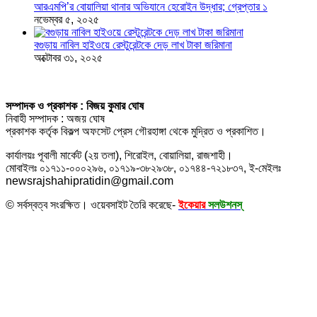
আরএমপি’র বোয়ালিয়া থানার অভিযানে হেরোইন উদ্ধার; গ্রেপ্তার ১
নভেম্বর ৫, ২০২৫
বগুড়ায় নাবিল হাইওয়ে রেস্টুরেন্টকে দেড় লাখ টাকা জরিমানা
অক্টোবর ৩১, ২০২৫
সম্পাদক ও প্রকাশক : বিজয় কুমার ঘোষ
নিবাহী সম্পাদক : অজয় ঘোষ
প্রকাশক কর্তৃক বিকল্প অফসেট প্রেস গৌরহাঙ্গা থেকে মুদ্রিত ও প্রকাশিত।
কার্যালয়ঃ পূবালী মার্কেট (২য় তলা), শিরোইল, বোয়ালিয়া, রাজশাহী।
মোবাইলঃ ০১৭১১-০০০২৯৬, ০১৭১৯-৩৮২৯৩৮, ০১৭৪৪-৭২১৮৩৭, ই-মেইলঃ
newsrajshahipratidin@gmail.com
© সর্বস্বত্ব সংরক্ষিত। ওয়েবসাইট তৈরি করেছে-
ইকেয়ার
সলউশনস্