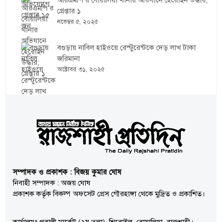
আরএমপি’র বোয়ালিয়া থানার অভিযানে হেরোইন উদ্ধার;
গ্রেপ্তার ১
নভেম্বর ৫, ২০২৫
বগুড়ায় নাবিল হাইওয়ে রেস্টুরেন্টকে দেড় লাখ টাকা
জরিমানা
অক্টোবর ৩১, ২০২৫
সম্পাদক ও প্রকাশক : বিজয় কুমার ঘোষ
নিবাহী সম্পাদক : অজয় ঘোষ
প্রকাশক কর্তৃক বিকল্প অফসেট প্রেস গৌরহাঙ্গা থেকে মুদ্রিত ও প্রকাশিত।