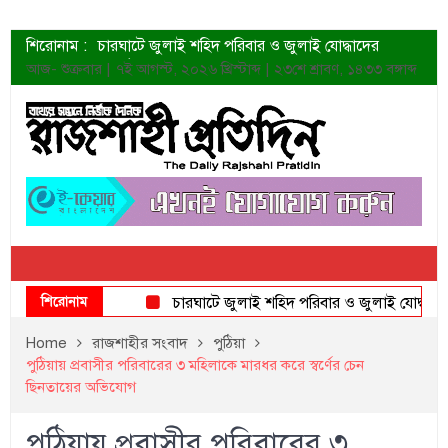
শিরোনাম :
চারঘাটে জুলাই শহিদ পরিবার ও জুলাই যোদ্ধাদের
সংবর্ধনা
আজ- শুক্রবার | ৭ই আগস্ট, ২০২৬ খ্রিস্টাব্দ | ২৩শে শ্রাবণ, ১৪৩৩ বঙ্গাব্দ
শহীদদের প্রত্যাশা এখনো পূরণ হয়নি: ডা. শফিকুর রহমান
ত্বক ভালো রাখতে যে ৫ কাজ করবেন
জুলাই স্মৃতি জাদুঘরের দুয়ার খুলেছে উদ্বোধন করলেন
প্রধানমন্ত্রী
শাহরুখের নতুন সিনেমার লুক
কোয়ার্টার ফাইনালে নেইমারের দুর্দান্ত অ্যাসিস্টে সান্তোস
ডেনিস লিয়ামিন রাশিয়ার ড্রোন বাহিনীর প্রধান হলেন
জুলাই শহিদদের আত্মত্যাগ জাতি চিরকাল শ্রদ্ধার সাথে
স্মরণ করবে: ভূমিমন্ত্রী
শিরোনাম
চারঘাটে জুলাই শহিদ পরিবার ও জুলাই যোদ্ধাদের সংবর
Home
রাজশাহীর সংবাদ
পুঠিয়া
পুঠিয়ায় প্রবাসীর পরিবারের ৩ মহিলাকে মারধর করে স্বর্ণের চেন
ছিনতায়ের অভিযোগ
পুঠিয়ায় প্রবাসীর পরিবারের ৩