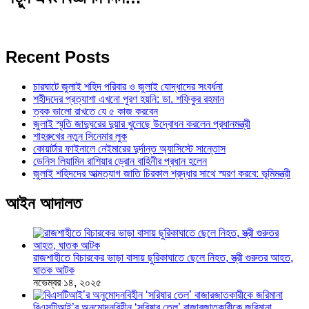
Recent Posts
চারঘাটে জুলাই শহিদ পরিবার ও জুলাই যোদ্ধাদের সংবর্ধনা
শহীদদের প্রত্যাশা এখনো পূরণ হয়নি: ডা. শফিকুর রহমান
ত্বক ভালো রাখতে যে ৫ কাজ করবেন
জুলাই স্মৃতি জাদুঘরের দুয়ার খুলেছে উদ্বোধন করলেন প্রধানমন্ত্রী
শাহরুখের নতুন সিনেমার লুক
কোয়ার্টার ফাইনালে নেইমারের দুর্দান্ত অ্যাসিস্টে সান্তোস
ডেনিস লিয়ামিন রাশিয়ার ড্রোন বাহিনীর প্রধান হলেন
জুলাই শহিদদের আত্মত্যাগ জাতি চিরকাল শ্রদ্ধার সাথে স্মরণ করবে: ভূমিমন্ত্রী
আইন আদালত
রাজশাহীতে বিচারকের ভাড়া বাসায় ছুরিকাঘাতে ছেলে নিহত, স্ত্রী গুরুতর আহত,
ঘাতক আটক
নভেম্বর ১৪, ২০২৫
বিএসটিআই’র অনুমোদনবিহীন ‘সরিষার তেল’ বাজারজাতকারীকে জরিমানা