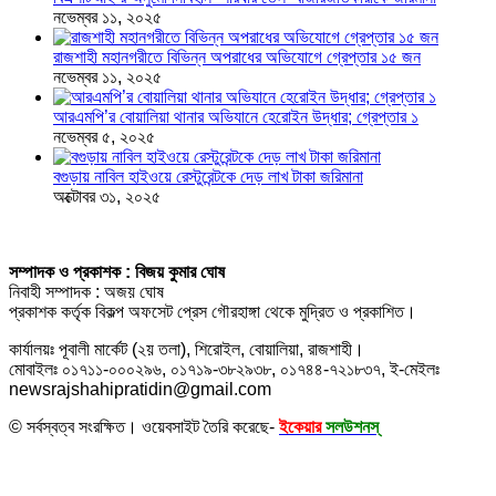
নভেম্বর ১১, ২০২৫
রাজশাহী মহানগরীতে বিভিন্ন অপরাধের অভিযোগে গ্রেপ্তার ১৫ জন
নভেম্বর ১১, ২০২৫
আরএমপি’র বোয়ালিয়া থানার অভিযানে হেরোইন উদ্ধার; গ্রেপ্তার ১
নভেম্বর ৫, ২০২৫
বগুড়ায় নাবিল হাইওয়ে রেস্টুরেন্টকে দেড় লাখ টাকা জরিমানা
অক্টোবর ৩১, ২০২৫
সম্পাদক ও প্রকাশক : বিজয় কুমার ঘোষ
নিবাহী সম্পাদক : অজয় ঘোষ
প্রকাশক কর্তৃক বিকল্প অফসেট প্রেস গৌরহাঙ্গা থেকে মুদ্রিত ও প্রকাশিত।
কার্যালয়ঃ পূবালী মার্কেট (২য় তলা), শিরোইল, বোয়ালিয়া, রাজশাহী।
মোবাইলঃ ০১৭১১-০০০২৯৬, ০১৭১৯-৩৮২৯৩৮, ০১৭৪৪-৭২১৮৩৭, ই-মেইলঃ
newsrajshahipratidin@gmail.com
© সর্বস্বত্ব সংরক্ষিত। ওয়েবসাইট তৈরি করেছে-
ইকেয়ার
সলউশনস্