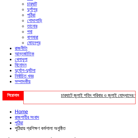
চারঘাট
দুর্গাপুর
পুঠিয়া
গোদাগাড়ি
তানোর
পবা
বাগমারা
মোহনপুর
রাজনীতি
আন্তর্জাতিক
খেলাধুলা
বিনোদন
দুর্যোগ-দুর্ঘটনা
নির্বাচিত খবর
সম্পাদকীয়
শিরোনাম
চারঘাটে জুলাই শহিদ পরিবার ও জুলাই যোদ্ধাদের সংবর্ধ
Home
রাজশাহীর সংবাদ
পুঠিয়া
পুঠিয়ায় প্রশিক্ষণ কর্মশালা অনুষ্ঠিত