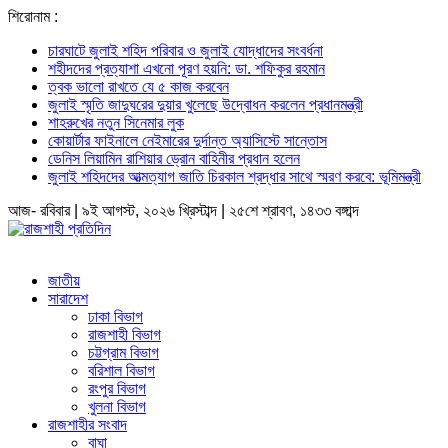
শিরোনাম :
চারঘাটে জুলাই শহিদ পরিবার ও জুলাই যোদ্ধাদের সংবর্ধনা
শহীদদের প্রত্যাশা এখনো পূরণ হয়নি: ডা. শফিকুর রহমান
ত্বক ভালো রাখতে যে ৫ কাজ করবেন
জুলাই স্মৃতি জাদুঘরের দুয়ার খুলেছে উদ্বোধন করলেন প্রধানমন্ত্রী
শাহরুখের নতুন সিনেমার লুক
কোয়ার্টার ফাইনালে নেইমারের দুর্দান্ত অ্যাসিস্টে সান্তোস
ডেনিস লিয়ামিন রাশিয়ার ড্রোন বাহিনীর প্রধান হলেন
জুলাই শহিদদের আত্মত্যাগ জাতি চিরকাল শ্রদ্ধার সাথে স্মরণ করবে: ভূমিমন্ত্রী
আজ- রবিবার | ৯ই আগস্ট, ২০২৬ খ্রিস্টাব্দ | ২৫শে শ্রাবণ, ১৪৩৩ বঙ্গাব্দ
জাতীয়
সারাদেশ
ঢাকা বিভাগ
রাজশাহী বিভাগ
চট্টগ্রাম বিভাগ
বরিশাল বিভাগ
রংপুর বিভাগ
খুলনা বিভাগ
রাজশাহীর সংবাদ
বাঘা