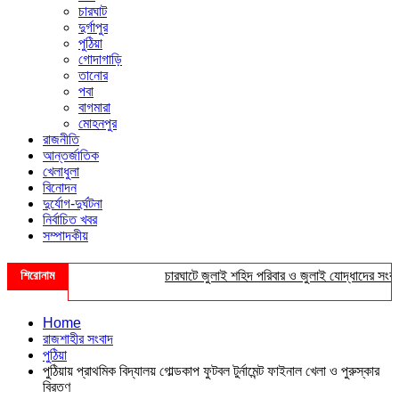
চারঘাট
দুর্গাপুর
পুঠিয়া
গোদাগাড়ি
তানোর
পবা
বাগমারা
মোহনপুর
রাজনীতি
আন্তর্জাতিক
খেলাধুলা
বিনোদন
দুর্যোগ-দুর্ঘটনা
নির্বাচিত খবর
সম্পাদকীয়
শিরোনাম
চারঘাটে জুলাই শহিদ পরিবার ও জুলাই যোদ্ধাদের সংবর্ধনা
Home
রাজশাহীর সংবাদ
পুঠিয়া
পুঠিয়ায় প্রাথমিক বিদ্যালয় গোল্ডকাপ ফুটবল টুর্নামেন্ট ফাইনাল খেলা ও পুরুস্কার
বিরতণ