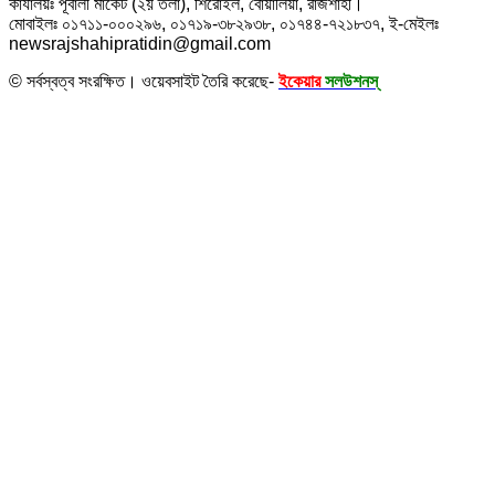
কার্যালয়ঃ পূবালী মার্কেট (২য় তলা), শিরোইল, বোয়ালিয়া, রাজশাহী।
মোবাইলঃ ০১৭১১-০০০২৯৬, ০১৭১৯-৩৮২৯৩৮, ০১৭৪৪-৭২১৮৩৭, ই-মেইলঃ
newsrajshahipratidin@gmail.com
© সর্বস্বত্ব সংরক্ষিত। ওয়েবসাইট তৈরি করেছে-
ইকেয়ার
সলউশনস্