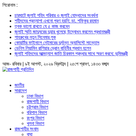
শিরোনাম :
চারঘাটে জুলাই শহিদ পরিবার ও জুলাই যোদ্ধাদের সংবর্ধনা
শহীদদের প্রত্যাশা এখনো পূরণ হয়নি: ডা. শফিকুর রহমান
ত্বক ভালো রাখতে যে ৫ কাজ করবেন
জুলাই স্মৃতি জাদুঘরের দুয়ার খুলেছে উদ্বোধন করলেন প্রধানমন্ত্রী
শাহরুখের নতুন সিনেমার লুক
কোয়ার্টার ফাইনালে নেইমারের দুর্দান্ত অ্যাসিস্টে সান্তোস
ডেনিস লিয়ামিন রাশিয়ার ড্রোন বাহিনীর প্রধান হলেন
জুলাই শহিদদের আত্মত্যাগ জাতি চিরকাল শ্রদ্ধার সাথে স্মরণ করবে: ভূমিমন্ত্রী
আজ- রবিবার | ৯ই আগস্ট, ২০২৬ খ্রিস্টাব্দ | ২৫শে শ্রাবণ, ১৪৩৩ বঙ্গাব্দ
জাতীয়
সারাদেশ
ঢাকা বিভাগ
রাজশাহী বিভাগ
চট্টগ্রাম বিভাগ
বরিশাল বিভাগ
রংপুর বিভাগ
খুলনা বিভাগ
রাজশাহীর সংবাদ
বাঘা