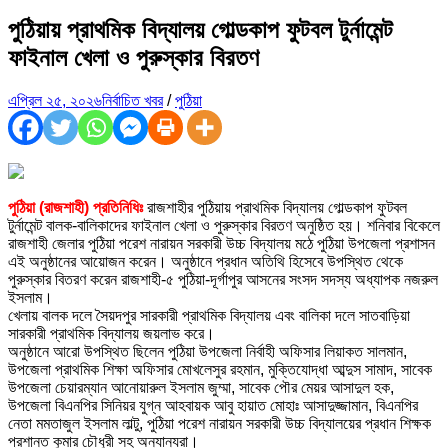
পুঠিয়ায় প্রাথমিক বিদ্যালয় গোল্ডকাপ ফুটবল টুর্নামেন্ট
ফাইনাল খেলা ও পুরুস্কার বিরতণ
এপ্রিল ২৫, ২০২৬
নির্বাচিত খবর
/
পুঠিয়া
পুঠিয়া (রাজশাহী) প্রতিনিধিঃ
রাজশাহীর পুঠিয়ায় প্রাথমিক বিদ্যালয় গোল্ডকাপ ফুটবল
টুর্নামেন্ট বালক-বালিকাদের ফাইনাল খেলা ও পুরুস্কার বিরতণ অনুষ্ঠিত হয়। শনিবার বিকেলে
রাজশাহী জেলার পুঠিয়া পরেশ নারায়ন সরকারী উচ্চ বিদ্যালয় মঠে পুঠিয়া উপজেলা প্রশাসন
এই অনুষ্ঠানের আয়োজন করেন। অনুষ্ঠানে প্রধান অতিথি হিসেবে উপস্থিত থেকে
পুরুস্কার বিতরণ করেন রাজশাহী-৫ পুঠিয়া-দূর্গাপুর আসনের সংসদ সদস্য অধ্যাপক নজরুল
ইসলাম।
খেলায় বালক দলে সৈয়দপুর সারকারী প্রাথমিক বিদ্যালয় এবং বালিকা দলে সাতবাড়িয়া
সারকারী প্রাথমিক বিদ্যালয় জয়লাভ করে।
অনুষ্ঠানে আরো উপস্থিত ছিলেন পুঠিয়া উপজেলা নির্বাহী অফিসার লিয়াকত সালমান,
উপজেলা প্রাথমিক শিক্ষা অফিসার মোখলেসুর রহমান, মুক্তিযোদ্ধা আব্দুস সামাদ, সাবেক
উপজেলা চেয়ারম্যান আনোয়ারুল ইসলাম জুম্মা, সাবেক পৌর মেয়র আসাদুল হক,
উপজেলা বিএনপির সিনিয়র যুগ্ন আহবায়ক আবু হায়াত মোহাঃ আসাদুজ্জামান, বিএনপির
নেতা মমতাজুল ইসলাম লাল্টু, পুঠিয়া পরেশ নারায়ন সরকারী উচ্চ বিদ্যালয়ের প্রধান শিক্ষক
প্রশান্ত কুমার চৌধুরী সহ অন্যান্যরা।