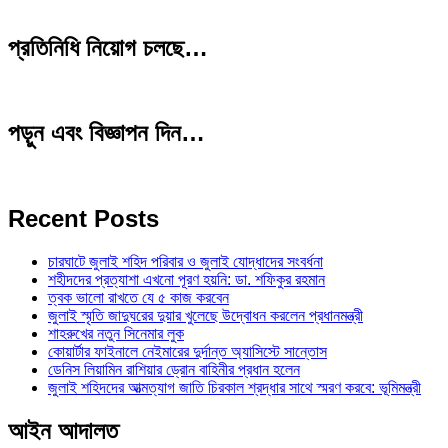
প্রতিনিধি নিয়োগ চলছে…
পড়ুন এবং বিজ্ঞাপন দিন…
Recent Posts
চারঘাটে জুলাই শহিদ পরিবার ও জুলাই যোদ্ধাদের সংবর্ধনা
শহীদদের প্রত্যাশা এখনো পূরণ হয়নি: ডা. শফিকুর রহমান
ত্বক ভালো রাখতে যে ৫ কাজ করবেন
জুলাই স্মৃতি জাদুঘরের দুয়ার খুলেছে উদ্বোধন করলেন প্রধানমন্ত্রী
শাহরুখের নতুন সিনেমার লুক
কোয়ার্টার ফাইনালে নেইমারের দুর্দান্ত অ্যাসিস্টে সান্তোস
ডেনিস লিয়ামিন রাশিয়ার ড্রোন বাহিনীর প্রধান হলেন
জুলাই শহিদদের আত্মত্যাগ জাতি চিরকাল শ্রদ্ধার সাথে স্মরণ করবে: ভূমিমন্ত্রী
আইন আদালত