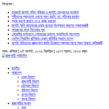
শিরোনাম :
চারঘাটে জুলাই শহিদ পরিবার ও জুলাই যোদ্ধাদের সংবর্ধনা
শহীদদের প্রত্যাশা এখনো পূরণ হয়নি: ডা. শফিকুর রহমান
ত্বক ভালো রাখতে যে ৫ কাজ করবেন
জুলাই স্মৃতি জাদুঘরের দুয়ার খুলেছে উদ্বোধন করলেন প্রধানমন্ত্রী
শাহরুখের নতুন সিনেমার লুক
কোয়ার্টার ফাইনালে নেইমারের দুর্দান্ত অ্যাসিস্টে সান্তোস
ডেনিস লিয়ামিন রাশিয়ার ড্রোন বাহিনীর প্রধান হলেন
জুলাই শহিদদের আত্মত্যাগ জাতি চিরকাল শ্রদ্ধার সাথে স্মরণ করবে: ভূমিমন্ত্রী
আজ- রবিবার | ৯ই আগস্ট, ২০২৬ খ্রিস্টাব্দ | ২৫শে শ্রাবণ, ১৪৩৩ বঙ্গাব্দ
জাতীয়
সারাদেশ
ঢাকা বিভাগ
রাজশাহী বিভাগ
চট্টগ্রাম বিভাগ
বরিশাল বিভাগ
রংপুর বিভাগ
খুলনা বিভাগ
রাজশাহীর সংবাদ
বাঘা