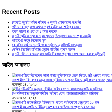
Recent Posts
চারঘাটে জুলাই শহিদ পরিবার ও জুলাই যোদ্ধাদের সংবর্ধনা
শহীদদের প্রত্যাশা এখনো পূরণ হয়নি: ডা. শফিকুর রহমান
ত্বক ভালো রাখতে যে ৫ কাজ করবেন
জুলাই স্মৃতি জাদুঘরের দুয়ার খুলেছে উদ্বোধন করলেন প্রধানমন্ত্রী
শাহরুখের নতুন সিনেমার লুক
কোয়ার্টার ফাইনালে নেইমারের দুর্দান্ত অ্যাসিস্টে সান্তোস
ডেনিস লিয়ামিন রাশিয়ার ড্রোন বাহিনীর প্রধান হলেন
জুলাই শহিদদের আত্মত্যাগ জাতি চিরকাল শ্রদ্ধার সাথে স্মরণ করবে: ভূমিমন্ত্রী
আইন আদালত
রাজশাহীতে বিচারকের ভাড়া বাসায় ছুরিকাঘাতে ছেলে নিহত, স্ত্রী গুরুতর আহত, 
নভেম্বর ১৪, ২০২৫
বিএসটিআই’র অনুমোদনবিহীন ‘সরিষার তেল’ বাজারজাতকারীকে জরিমানা
নভেম্বর ১১, ২০২৫
রাজশাহী মহানগরীতে বিভিন্ন অপরাধের অভিযোগে গ্রেপ্তার ১৫ জন
নভেম্বর ১১, ২০২৫