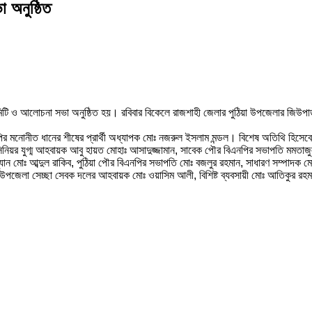
 অনুষ্ঠিত
া কমিটি ও আলোচনা সভা অনুষ্ঠিত হয়। রবিবার বিকেলে রাজশাহী জেলার পুঠিয়া উপজেলার জিউপ
এনপির মনোনীত ধানের শীষের প্রার্থী অধ্যাপক মোঃ নজরুল ইসলাম মন্ডল। বিশেষ অতিথি হিস
য়র যুগ্ম আহবায়ক আবু হায়ত মোহাঃ আসাদুজ্জামান, সাবেক পৌর বিএনপির সভাপতি মমতাজুল
ন মোঃ আব্দুল রাকিব, পুঠিয়া পৌর বিএনপির সভাপতি মোঃ বজলুর রহমান, সাধারণ সম্পাদক ম
দিন, উপজেলা সেচ্ছা সেবক দলের আহবায়ক মোঃ ওয়াসিম আলী, বিশিষ্ট ব্যবসায়ী মোঃ আতিকুর 