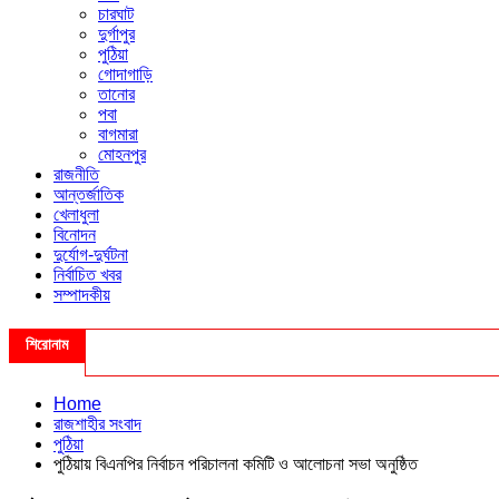
চারঘাট
দুর্গাপুর
পুঠিয়া
গোদাগাড়ি
তানোর
পবা
বাগমারা
মোহনপুর
রাজনীতি
আন্তর্জাতিক
খেলাধুলা
বিনোদন
দুর্যোগ-দুর্ঘটনা
নির্বাচিত খবর
সম্পাদকীয়
শিরোনাম
Home
রাজশাহীর সংবাদ
পুঠিয়া
পুঠিয়ায় বিএনপির নির্বাচন পরিচালনা কমিটি ও আলোচনা সভা অনুষ্ঠিত