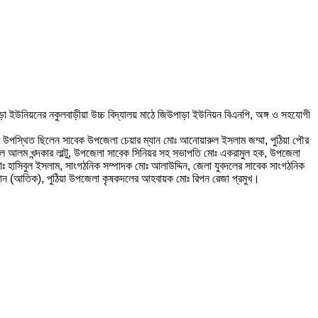
াড়া ইউনিয়নের নকুলবাড়ীয়া উচ্চ বিদ্যালয় মাঠে জিউপাড়া ইউনিয়ন বিএনপি, অঙ্গ ও সহযোগী
েবে উপস্থিত ছিলেন সাবেক উপজেলা চেয়ার ম্যান মোঃ আনোয়ারুল ইসলাম জম্মা, পুঠিয়া পৌর
 আলম খন্দকার লাল্টু, উপজেলা সাবেক সিনিয়র সহ সভাপতি মোঃ একরামুল হক, উপজেলা
োঃ হাসিবুল ইসলাম, সাংগঠনিক সম্পাদক মোঃ আলাউদ্দিন, জেলা যুবদলের সাবেক সাংগঠনিক
রহমান (আতিক), পুঠিয়া উপজেলা কৃষকদলের আহবায়ক মোঃ রিপন রেজা প্রমুখ।