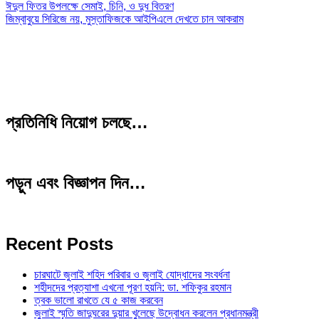
ঈদুল ফিতর উপলক্ষে সেমাই, চিনি, ও দুধ বিতরণ
জিম্বাবুয়ে সিরিজে নয়, মুস্তাফিজকে আইপিএলে দেখতে চান আকরাম
প্রতিনিধি নিয়োগ চলছে…
পড়ুন এবং বিজ্ঞাপন দিন…
Recent Posts
চারঘাটে জুলাই শহিদ পরিবার ও জুলাই যোদ্ধাদের সংবর্ধনা
শহীদদের প্রত্যাশা এখনো পূরণ হয়নি: ডা. শফিকুর রহমান
ত্বক ভালো রাখতে যে ৫ কাজ করবেন
জুলাই স্মৃতি জাদুঘরের দুয়ার খুলেছে উদ্বোধন করলেন প্রধানমন্ত্রী