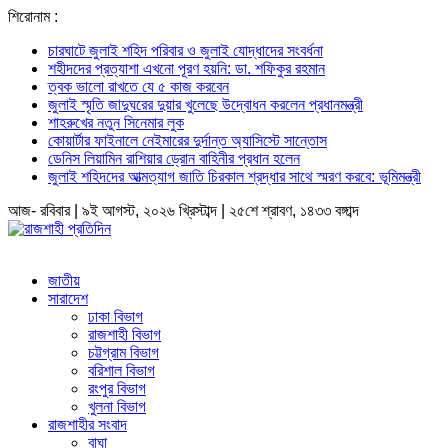
শিরোনাম :
চারঘাটে জুলাই শহিদ পরিবার ও জুলাই যোদ্ধাদের সংবর্ধনা
শহীদদের প্রত্যাশা এখনো পূরণ হয়নি: ডা. শফিকুর রহমান
ত্বক ভালো রাখতে যে ৫ কাজ করবেন
জুলাই স্মৃতি জাদুঘরের দুয়ার খুলেছে উদ্বোধন করলেন প্রধানমন্ত্রী
শাহরুখের নতুন সিনেমার লুক
কোয়ার্টার ফাইনালে নেইমারের দুর্দান্ত অ্যাসিস্টে সান্তোস
ডেনিস লিয়ামিন রাশিয়ার ড্রোন বাহিনীর প্রধান হলেন
জুলাই শহিদদের আত্মত্যাগ জাতি চিরকাল শ্রদ্ধার সাথে স্মরণ করবে: ভূমিমন্ত্রী
আজ- রবিবার | ৯ই আগস্ট, ২০২৬ খ্রিস্টাব্দ | ২৫শে শ্রাবণ, ১৪৩৩ বঙ্গাব্দ
জাতীয়
সারাদেশ
ঢাকা বিভাগ
রাজশাহী বিভাগ
চট্টগ্রাম বিভাগ
বরিশাল বিভাগ
রংপুর বিভাগ
খুলনা বিভাগ
রাজশাহীর সংবাদ
বাঘা