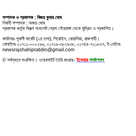
সম্পাদক ও প্রকাশক : বিজয় কুমার ঘোষ
নিবাহী সম্পাদক : অজয় ঘোষ
প্রকাশক কর্তৃক বিকল্প অফসেট প্রেস গৌরহাঙ্গা থেকে মুদ্রিত ও প্রকাশিত।
কার্যালয়ঃ পূবালী মার্কেট (২য় তলা), শিরোইল, বোয়ালিয়া, রাজশাহী।
মোবাইলঃ ০১৭১১-০০০২৯৬, ০১৭১৯-৩৮২৯৩৮, ০১৭৪৪-৭২১৮৩৭, ই-মেইলঃ
newsrajshahipratidin@gmail.com
© সর্বস্বত্ব সংরক্ষিত। ওয়েবসাইট তৈরি করেছে-
ইকেয়ার
সলউশনস্