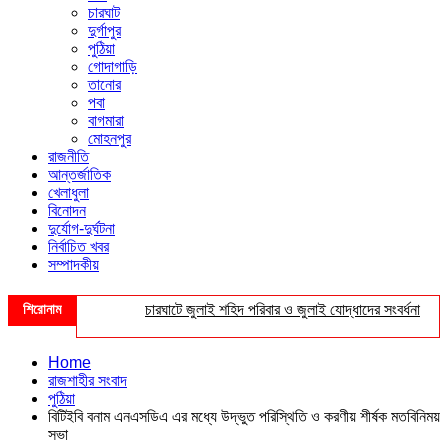
চারঘাট
দুর্গাপুর
পুঠিয়া
গোদাগাড়ি
তানোর
পবা
বাগমারা
মোহনপুর
রাজনীতি
আন্তর্জাতিক
খেলাধুলা
বিনোদন
দুর্যোগ-দুর্ঘটনা
নির্বাচিত খবর
সম্পাদকীয়
শিরোনাম
চারঘাটে জুলাই শহিদ পরিবার ও জুলাই যোদ্ধাদের সংবর্ধনা
শহী
Home
রাজশাহীর সংবাদ
পুঠিয়া
বিটিইবি বনাম এনএসডিএ এর মধ্যে উদ্ভুত পরিস্থিতি ও করণীয় শীর্ষক মতবিনিময়
সভা