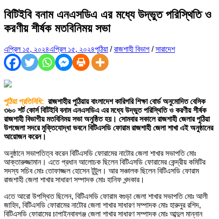
বিটিইবি বনাম এনএসডিএ এর মধ্যে উদ্ভুত পরিস্থিতি ও
করণীয় শীর্ষক মতবিনিময় সভা
এপ্রিল ১৫, ২০২৪
এপ্রিল ১৫, ২০২৪
পুঠিয়া
/
রাজশাহী বিভাগ
/
সারাদেশ
পুঠিয়া প্রতিনিধি:
রাজশাহীর পুঠিয়ায় বাংলাদেশ কারিগরি শিক্ষা বোর্ড অনুমোদিত বেসিক
৩৬০ শর্ট কোর্স বিটিইবি বনাম এনএসডিএ এর মধ্যে উদ্ভুত পরিস্থিতি ও করণীয় শীর্ষক
রাজশাহী বিভাগীয় মতবিনিময় সভা অনুষ্ঠিত হয়। সোমবার সকালে রাজশাহী জেলার পুঠিয়া
উপজেলা সদরে মুক্তিযোদ্ধা ভবনে বিটিএসডি ফোরাম রাজশাহী জেলা শাখা এই অনুষ্ঠানের
আয়োজন করেন।
অনুষ্ঠানে সভাপতিত্ব করেন বিটিএসডি ফোরামের নাটোর জেলা শাখার সভাপতি মোঃ
আক্তারুজ্জামান। এতে প্রধান আলোচক ছিলেন বিটিএসডি ফোরামের কেন্দ্রীয় কমিটির
সদস্য সচিব মোঃ তোফাজ্জল হোসেন টুটুল। আর সঞ্চালক ছিলেন বিটিএসডি ফোরাম
রাজশাহী জেলা শাখার সাধারণ সম্পাদক মোঃ হানিফ খন্দকার।
এতে আরো উপস্থিত ছিলেন, বিটিএসডি ফোরাম বগুড়া জেলা শাখার সভাপতি মোঃ আলী
জাহিদ, বিটিএসডি ফোরামের নাটোর জেলা শাখার সাধারণ সম্পাদক মোঃ হারুনুর রশিদ,
বিটিএসডি ফোরামের চাপাইনবাবগঞ্জ জেলা শাখার সাধারণ সম্পাদক মোঃ আব্দুল মান্নান