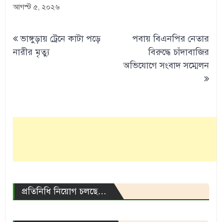
আগস্ট ৫, ২০২৬
Post
ভাঙ্গুড়ায় ট্রেনে কাটা পড়ে
পবায় বিএনপির নেতার
navigation
নারীর মৃত্যু
বিরুদ্ধে চাঁদাবাজির
অভিযোগে সংবাদ সম্মেলন
প্রতিনিধি নিয়োগ চলছে…