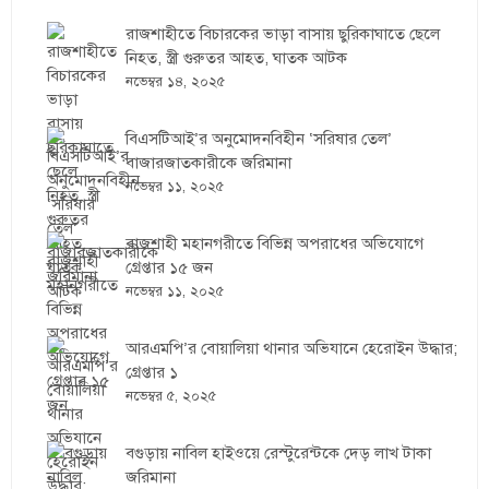
রাজশাহীতে বিচারকের ভাড়া বাসায় ছুরিকাঘাতে ছেলে
নিহত, স্ত্রী গুরুতর আহত, ঘাতক আটক
নভেম্বর ১৪, ২০২৫
বিএসটিআই’র অনুমোদনবিহীন ‘সরিষার তেল’
বাজারজাতকারীকে জরিমানা
নভেম্বর ১১, ২০২৫
রাজশাহী মহানগরীতে বিভিন্ন অপরাধের অভিযোগে
গ্রেপ্তার ১৫ জন
নভেম্বর ১১, ২০২৫
আরএমপি’র বোয়ালিয়া থানার অভিযানে হেরোইন উদ্ধার;
গ্রেপ্তার ১
নভেম্বর ৫, ২০২৫
বগুড়ায় নাবিল হাইওয়ে রেস্টুরেন্টকে দেড় লাখ টাকা
জরিমানা