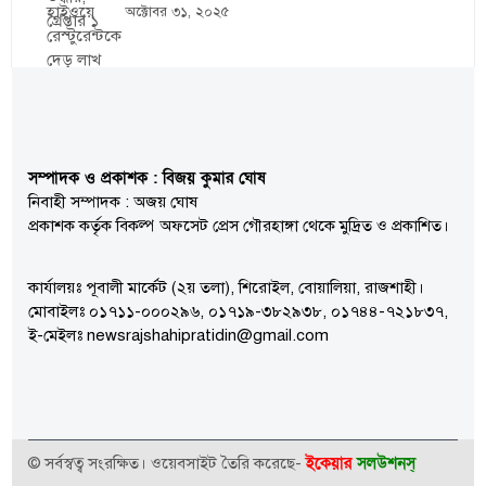
অক্টোবর ৩১, ২০২৫
সম্পাদক ও প্রকাশক : বিজয় কুমার ঘোষ
নিবাহী সম্পাদক : অজয় ঘোষ
প্রকাশক কর্তৃক বিকল্প অফসেট প্রেস গৌরহাঙ্গা থেকে মুদ্রিত ও প্রকাশিত।
কার্যালয়ঃ পূবালী মার্কেট (২য় তলা), শিরোইল, বোয়ালিয়া, রাজশাহী।
মোবাইলঃ ০১৭১১-০০০২৯৬, ০১৭১৯-৩৮২৯৩৮, ০১৭৪৪-৭২১৮৩৭,
ই-মেইলঃ newsrajshahipratidin@gmail.com
ইকেয়ার
সলউশনস্
© সর্বস্বত্ব সংরক্ষিত। ওয়েবসাইট তৈরি করেছে-