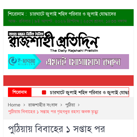
শিরোনাম :
চারঘাটে জুলাই শহিদ পরিবার ও জুলাই যোদ্ধাদের
সংবর্ধনা
আজ- রবিবার | ৯ই আগস্ট, ২০২৬ খ্রিস্টাব্দ | ২৫শে শ্রাবণ, ১৪৩৩ বঙ্গাব্দ
শহীদদের প্রত্যাশা এখনো পূরণ হয়নি: ডা. শফিকুর রহমান
ত্বক ভালো রাখতে যে ৫ কাজ করবেন
জুলাই স্মৃতি জাদুঘরের দুয়ার খুলেছে উদ্বোধন করলেন
প্রধানমন্ত্রী
শাহরুখের নতুন সিনেমার লুক
কোয়ার্টার ফাইনালে নেইমারের দুর্দান্ত অ্যাসিস্টে সান্তোস
ডেনিস লিয়ামিন রাশিয়ার ড্রোন বাহিনীর প্রধান হলেন
জুলাই শহিদদের আত্মত্যাগ জাতি চিরকাল শ্রদ্ধার সাথে
স্মরণ করবে: ভূমিমন্ত্রী
শিরোনাম
চারঘাটে জুলাই শহিদ পরিবার ও জুলাই যোদ্ধাদের সংবর্ধ
Home
রাজশাহীর সংবাদ
পুঠিয়া
পুঠিয়ায় বিবাহের ১ সপ্তাহ পর গৃহবধুর রহস্য জনক মৃত্যু
পুঠিয়ায় বিবাহের ১ সপ্তাহ পর