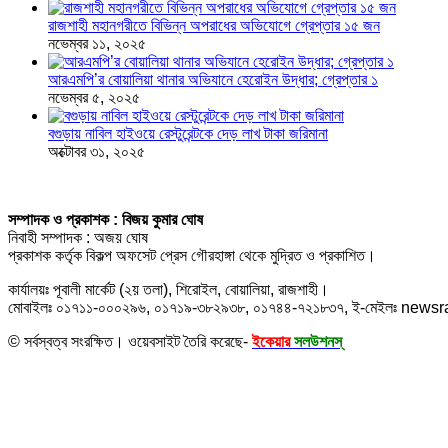
রাজশাহী মহানগরীতে বিভিন্ন অপরাধের অভিযোগে গ্রেপ্তার ১৫ জন
নভেম্বর ১১, ২০২৫
আরএমপি’র বোয়ালিয়া থানার অভিযানে হেরোইন উদ্ধার; গ্রেপ্তার ১
নভেম্বর ৫, ২০২৫
বগুড়ায় নাবিল হাইওয়ে রেস্টুরেন্টকে দেড় লাখ টাকা জরিমানা
অক্টোবর ৩১, ২০২৫
সম্পাদক ও প্রকাশক : বিজয় কুমার ঘোষ
নিবাহী সম্পাদক : অজয় ঘোষ
প্রকাশক কর্তৃক বিকল্প অফসেট প্রেস গৌরহাঙ্গা থেকে মুদ্রিত ও প্রকাশিত।
কার্যালয়ঃ পূবালী মার্কেট (২য় তলা), শিরোইল, বোয়ালিয়া, রাজশাহী।
মোবাইলঃ ০১৭১১-০০০২৯৬, ০১৭১৯-৩৮২৯৩৮, ০১৭৪৪-৭২১৮৩৭, ই-মেইলঃ new
© সর্বস্বত্ব সংরক্ষিত। ওয়েবসাইট তৈরি করেছে-
ইকেয়ার
সলউশনস্