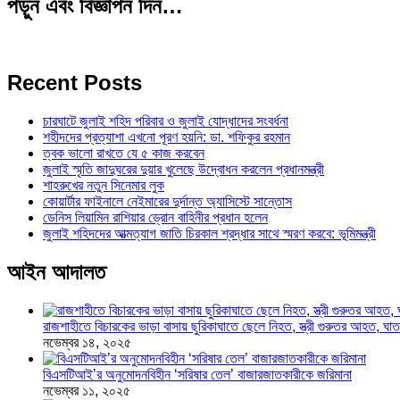
পড়ুন এবং বিজ্ঞাপন দিন…
Recent Posts
চারঘাটে জুলাই শহিদ পরিবার ও জুলাই যোদ্ধাদের সংবর্ধনা
শহীদদের প্রত্যাশা এখনো পূরণ হয়নি: ডা. শফিকুর রহমান
ত্বক ভালো রাখতে যে ৫ কাজ করবেন
জুলাই স্মৃতি জাদুঘরের দুয়ার খুলেছে উদ্বোধন করলেন প্রধানমন্ত্রী
শাহরুখের নতুন সিনেমার লুক
কোয়ার্টার ফাইনালে নেইমারের দুর্দান্ত অ্যাসিস্টে সান্তোস
ডেনিস লিয়ামিন রাশিয়ার ড্রোন বাহিনীর প্রধান হলেন
জুলাই শহিদদের আত্মত্যাগ জাতি চিরকাল শ্রদ্ধার সাথে স্মরণ করবে: ভূমিমন্ত্রী
আইন আদালত
রাজশাহীতে বিচারকের ভাড়া বাসায় ছুরিকাঘাতে ছেলে নিহত, স্ত্রী গুরুতর আহত, 
নভেম্বর ১৪, ২০২৫
বিএসটিআই’র অনুমোদনবিহীন ‘সরিষার তেল’ বাজারজাতকারীকে জরিমানা
নভেম্বর ১১, ২০২৫