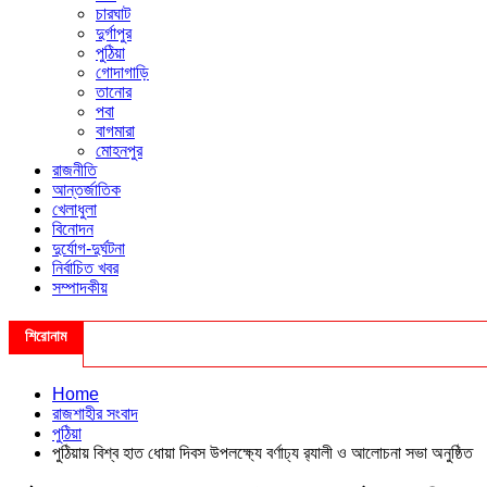
চারঘাট
দুর্গাপুর
পুঠিয়া
গোদাগাড়ি
তানোর
পবা
বাগমারা
মোহনপুর
রাজনীতি
আন্তর্জাতিক
খেলাধুলা
বিনোদন
দুর্যোগ-দুর্ঘটনা
নির্বাচিত খবর
সম্পাদকীয়
শিরোনাম
Home
রাজশাহীর সংবাদ
পুঠিয়া
পুঠিয়ায় বিশ্ব হাত ধোয়া দিবস উপলক্ষ্যে বর্ণাঢ্য র‌্যালী ও আলোচনা সভা অনুষ্ঠিত