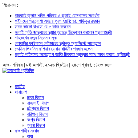
শিরোনাম :
চারঘাটে জুলাই শহিদ পরিবার ও জুলাই যোদ্ধাদের সংবর্ধনা
শহীদদের প্রত্যাশা এখনো পূরণ হয়নি: ডা. শফিকুর রহমান
ত্বক ভালো রাখতে যে ৫ কাজ করবেন
জুলাই স্মৃতি জাদুঘরের দুয়ার খুলেছে উদ্বোধন করলেন প্রধানমন্ত্রী
শাহরুখের নতুন সিনেমার লুক
কোয়ার্টার ফাইনালে নেইমারের দুর্দান্ত অ্যাসিস্টে সান্তোস
ডেনিস লিয়ামিন রাশিয়ার ড্রোন বাহিনীর প্রধান হলেন
জুলাই শহিদদের আত্মত্যাগ জাতি চিরকাল শ্রদ্ধার সাথে স্মরণ করবে: ভূমিমন্ত্রী
আজ- শনিবার | ৮ই আগস্ট, ২০২৬ খ্রিস্টাব্দ | ২৪শে শ্রাবণ, ১৪৩৩ বঙ্গাব্দ
জাতীয়
সারাদেশ
ঢাকা বিভাগ
রাজশাহী বিভাগ
চট্টগ্রাম বিভাগ
বরিশাল বিভাগ
রংপুর বিভাগ
খুলনা বিভাগ
রাজশাহীর সংবাদ
বাঘা