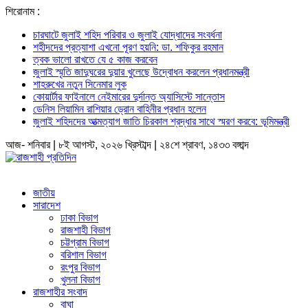
শিরোনাম :
চারঘাটে জুলাই শহিদ পরিবার ও জুলাই যোদ্ধাদের সংবর্ধনা
শহীদদের প্রত্যাশা এখনো পূরণ হয়নি: ডা. শফিকুর রহমান
ত্বক ভালো রাখতে যে ৫ কাজ করবেন
জুলাই স্মৃতি জাদুঘরের দুয়ার খুলেছে উদ্বোধন করলেন প্রধানমন্ত্রী
শাহরুখের নতুন সিনেমার লুক
কোয়ার্টার ফাইনালে নেইমারের দুর্দান্ত অ্যাসিস্টে সান্তোস
ডেনিস লিয়ামিন রাশিয়ার ড্রোন বাহিনীর প্রধান হলেন
জুলাই শহিদদের আত্মত্যাগ জাতি চিরকাল শ্রদ্ধার সাথে স্মরণ করবে: ভূমিমন্ত্রী
আজ- শনিবার | ৮ই আগস্ট, ২০২৬ খ্রিস্টাব্দ | ২৪শে শ্রাবণ, ১৪৩৩ বঙ্গাব্দ
জাতীয়
সারাদেশ
ঢাকা বিভাগ
রাজশাহী বিভাগ
চট্টগ্রাম বিভাগ
বরিশাল বিভাগ
রংপুর বিভাগ
খুলনা বিভাগ
রাজশাহীর সংবাদ
বাঘা