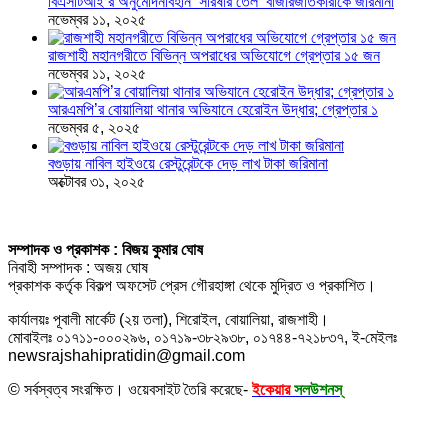
বিএসটিআই’র অনুমোদনবিহীন ‘সরিষার তেল’ বাজারজাতকারীকে জরিমানা
নভেম্বর ১১, ২০২৫
রাজশাহী মহানগরীতে বিভিন্ন অপরাধের অভিযোগে গ্রেপ্তার ১৫ জন
নভেম্বর ১১, ২০২৫
আরএমপি’র বোয়ালিয়া থানার অভিযানে হেরোইন উদ্ধার; গ্রেপ্তার ১
নভেম্বর ৫, ২০২৫
বগুড়ায় নাবিল হাইওয়ে রেস্টুরেন্টকে দেড় লাখ টাকা জরিমানা
অক্টোবর ৩১, ২০২৫
সম্পাদক ও প্রকাশক : বিজয় কুমার ঘোষ
নিবাহী সম্পাদক : অজয় ঘোষ
প্রকাশক কর্তৃক বিকল্প অফসেট প্রেস গৌরহাঙ্গা থেকে মুদ্রিত ও প্রকাশিত।
কার্যালয়ঃ পূবালী মার্কেট (২য় তলা), শিরোইল, বোয়ালিয়া, রাজশাহী।
মোবাইলঃ ০১৭১১-০০০২৯৬, ০১৭১৯-৩৮২৯৩৮, ০১৭৪৪-৭২১৮৩৭, ই-মেইলঃ
newsrajshahipratidin@gmail.com
© সর্বস্বত্ব সংরক্ষিত। ওয়েবসাইট তৈরি করেছে-
ইকেয়ার
সলউশনস্