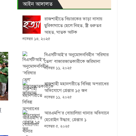
আইন আদালত
রাজশাহীতে বিচারকের ভাড়া বাসায়
ছুরিকাঘাতে ছেলে নিহত, স্ত্রী গুরুতর
আহত, ঘাতক আটক
নভেম্বর ১৪, ২০২৫
বিএসটিআই’র অনুমোদনবিহীন ‘সরিষার
তেল’ বাজারজাতকারীকে জরিমানা
নভেম্বর ১১, ২০২৫
রাজশাহী মহানগরীতে বিভিন্ন অপরাধের
অভিযোগে গ্রেপ্তার ১৫ জন
নভেম্বর ১১, ২০২৫
ে
আরএমপি’র বোয়ালিয়া থানার অভিযানে
হেরোইন উদ্ধার; গ্রেপ্তার ১
নভেম্বর ৫, ২০২৫