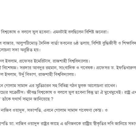
ন্ত বিশ্বকোষ ও বললে ভুল হবেনা। এমনটাই বলছিলেন বিশিষ্ট জনেরা।
র, আলুপট্টিমোড় দৈনিক বার্তা ভবনের ৬ষ্ঠ তলায়, বিশিষ্ট বুদ্ধিজীবী ও শিক্ষাবি
োচনা সভা অনুষ্ঠিত হয়।
ুল ইসলাম, প্রফেসর ইমেরিটাস, রাজশাহী বিশ্ববিদ্যালয়।
নদী বিশেষজ্ঞ। সরদার আবদুর রহমান, সাংবাদিক ও গবেষক। প্রফেসর ড. ইফতিখারুল
ল ইসলাম, উর্দু বিভাগ, রাজশাহী বিশ্ববিদ্যালয়।
ে গোলাম সামাদ এর স্মৃতিচারন সহ বিভিন্ন গঠন মুলক আলোচনা রাখেন।
র সক্রেটিস। জীবন্ত বিশ্বকোষ ও বললে ভুল হবেনা কিন্তু তা ঐ মুখেমুখেই। রাষ্ট্র 
তাঁকে যথার্থ সম্মান জানিয়েছে ?
ডা. নাজিব ওয়াদুদ, সভাপতি, এবনে গোলাম সামাদ গবেষণা কেন্দ্র। ও
 ডা. নাজিব ওয়াদুদ রাষ্ট্রর কাছে এ গুণিজনকে রাষ্ট্রিয় স্বীকৃতির দবি জানিয়ে সভা