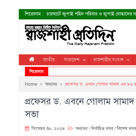
শিরোনাম :
চারঘাটে জুলাই শহিদ পরিবার ও জুলাই যোদ্ধাদের সং
শহীদদের প্রত্যাশা এখনো পূরণ হয়নি: ডা. শফিকুর 
ত্বক ভালো রাখতে যে ৫ কাজ করবেন
জুলাই স্মৃতি জাদুঘরের দুয়ার খুলেছে উদ্বোধন করলেন প
শাহরুখের নতুন সিনেমার লুক
কোয়ার্টার ফাইনালে নেইমারের দুর্দান্ত অ্যাসিস্টে সান্
ডেনিস লিয়ামিন রাশিয়ার ড্রোন বাহিনীর প্রধান হলেন
জাতীয়
সারাদেশ
রাজশাহীর সংবাদ
জুলাই শহিদদের আত্মত্যাগ জাতি চিরকাল শ্রদ্ধার সাথে
শিরোনাম
Home
অন্যান্য
প্রফেসর ড. এবনে গোলাম সামাদ এর ৯৬ ত
প্রফেসর ড. এবনে গোলাম সামাদ
সভা
ডিসেম্বর ৩০, ২০২৪
অন্যান্য
/
নির্বাচিত খবর
/
বিশেষ খবর