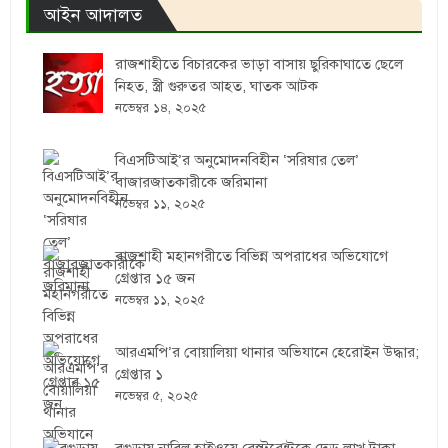
আইন আদালত
রাজশাহীতে বিচারকের ভাড়া বাসায় ছুরিকাঘাতে ছেলে
নিহত, স্ত্রী গুরুতর আহত, ঘাতক আটক
নভেম্বর ১৪, ২০২৫
বিএসটিআই’র অনুমোদনবিহীন ‘সরিষার তেল’
বাজারজাতকারীকে জরিমানা
নভেম্বর ১১, ২০২৫
রাজশাহী মহানগরীতে বিভিন্ন অপরাধের অভিযোগে
গ্রেপ্তার ১৫ জন
নভেম্বর ১১, ২০২৫
আরএমপি’র বোয়ালিয়া থানার অভিযানে হেরোইন উদ্ধার;
গ্রেপ্তার ১
নভেম্বর ৫, ২০২৫
বগুড়ায় নাবিল হাইওয়ে রেস্টুরেন্টকে দেড় লাখ টাকা