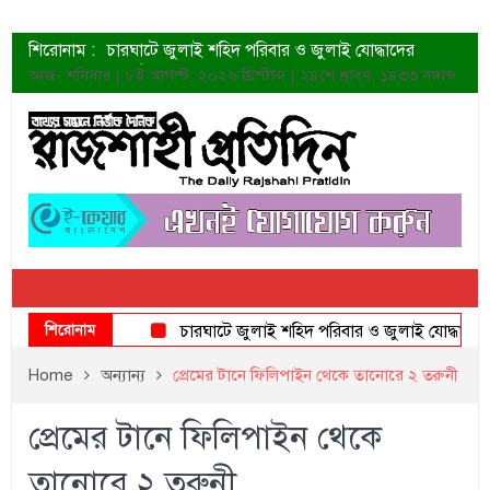
শিরোনাম :
চারঘাটে জুলাই শহিদ পরিবার ও জুলাই যোদ্ধাদের
সংবর্ধনা
আজ- শনিবার | ৮ই আগস্ট, ২০২৬ খ্রিস্টাব্দ | ২৪শে শ্রাবণ, ১৪৩৩ বঙ্গাব্দ
শহীদদের প্রত্যাশা এখনো পূরণ হয়নি: ডা. শফিকুর রহমান
ত্বক ভালো রাখতে যে ৫ কাজ করবেন
জুলাই স্মৃতি জাদুঘরের দুয়ার খুলেছে উদ্বোধন করলেন
প্রধানমন্ত্রী
শাহরুখের নতুন সিনেমার লুক
কোয়ার্টার ফাইনালে নেইমারের দুর্দান্ত অ্যাসিস্টে সান্তোস
ডেনিস লিয়ামিন রাশিয়ার ড্রোন বাহিনীর প্রধান হলেন
জুলাই শহিদদের আত্মত্যাগ জাতি চিরকাল শ্রদ্ধার সাথে
স্মরণ করবে: ভূমিমন্ত্রী
শিরোনাম
চারঘাটে জুলাই শহিদ পরিবার ও জুলাই যোদ্ধাদের সংবর্ধ
Home
অন্যান্য
প্রেমের টানে ফিলিপাইন থেকে তানোরে ২ তরুনী
প্রেমের টানে ফিলিপাইন থেকে
তানোরে ২ তরুনী