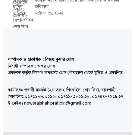
জরিমানা
অক্টোবর ৩১, ২০২৫
সম্পাদক ও প্রকাশক : বিজয় কুমার ঘোষ
নিবাহী সম্পাদক : অজয় ঘোষ
প্রকাশক কর্তৃক বিকল্প অফসেট প্রেস গৌরহাঙ্গা থেকে মুদ্রিত ও প্রকাশিত।
কার্যালয়ঃ পূবালী মার্কেট (২য় তলা), শিরোইল, বোয়ালিয়া, রাজশাহী।
মোবাইলঃ ০১৭১১-০০০২৯৬, ০১৭১৯-৩৮২৯৩৮, ০১৭৪৪-৭২১৮৩৭,
ই-মেইলঃ newsrajshahipratidin@gmail.com