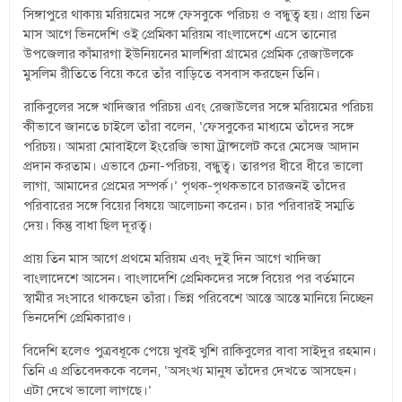
সিঙ্গাপুরে থাকায় মরিয়মের সঙ্গে ফেসবুকে পরিচয় ও বন্ধুত্ব হয়। প্রায় তিন
মাস আগে ভিনদেশি ওই প্রেমিকা মরিয়ম বাংলাদেশে এসে তানোর
উপজেলার কাঁমারগা ইউনিয়নের মালশিরা গ্রামের প্রেমিক রেজাউলকে
মুসলিম রীতিতে বিয়ে করে তাঁর বাড়িতে বসবাস করছেন তিনি।
রাকিবুলের সঙ্গে খাদিজার পরিচয় এবং রেজাউলের সঙ্গে মরিয়মের পরিচয়
কীভাবে জানতে চাইলে তাঁরা বলেন, ‘ফেসবুকের মাধ্যমে তাঁদের সঙ্গে
পরিচয়। আমরা মোবাইলে ইংরেজি ভাষা ট্রান্সলেট করে মেসেজ আদান
প্রদান করতাম। এভাবে চেনা-পরিচয়, বন্ধুত্ব। তারপর ধীরে ধীরে ভালো
লাগা, আমাদের প্রেমের সম্পর্ক।’ পৃথক-পৃথকভাবে চারজনই তাঁদের
পরিবারের সঙ্গে বিয়ের বিষয়ে আলোচনা করেন। চার পরিবারই সম্মতি
দেয়। কিন্তু বাধা ছিল দূরত্ব।
প্রায় তিন মাস আগে প্রথমে মরিয়ম এবং দুই দিন আগে খাদিজা
বাংলাদেশে আসেন। বাংলাদেশি প্রেমিকদের সঙ্গে বিয়ের পর বর্তমানে
স্বামীর সংসারে থাকছেন তাঁরা। ভিন্ন পরিবেশে আস্তে আস্তে মানিয়ে নিচ্ছেন
ভিনদেশি প্রেমিকারাও।
বিদেশি হলেও পুত্রবধূকে পেয়ে খুবই খুশি রাকিবুলের বাবা সাইদুর রহমান।
তিনি এ প্রতিবেদককে বলেন, ‘অসংখ্য মানুষ তাঁদের দেখতে আসছেন।
এটা দেখে ভালো লাগছে।’