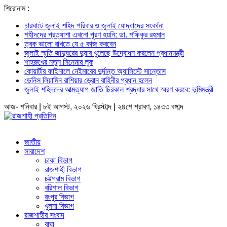
শিরোনাম :
চারঘাটে জুলাই শহিদ পরিবার ও জুলাই যোদ্ধাদের সংবর্ধনা
শহীদদের প্রত্যাশা এখনো পূরণ হয়নি: ডা. শফিকুর রহমান
ত্বক ভালো রাখতে যে ৫ কাজ করবেন
জুলাই স্মৃতি জাদুঘরের দুয়ার খুলেছে উদ্বোধন করলেন প্রধানমন্ত্রী
শাহরুখের নতুন সিনেমার লুক
কোয়ার্টার ফাইনালে নেইমারের দুর্দান্ত অ্যাসিস্টে সান্তোস
ডেনিস লিয়ামিন রাশিয়ার ড্রোন বাহিনীর প্রধান হলেন
জুলাই শহিদদের আত্মত্যাগ জাতি চিরকাল শ্রদ্ধার সাথে স্মরণ করবে: ভূমিমন্ত্রী
আজ- শনিবার | ৮ই আগস্ট, ২০২৬ খ্রিস্টাব্দ | ২৪শে শ্রাবণ, ১৪৩৩ বঙ্গাব্দ
জাতীয়
সারাদেশ
ঢাকা বিভাগ
রাজশাহী বিভাগ
চট্টগ্রাম বিভাগ
বরিশাল বিভাগ
রংপুর বিভাগ
খুলনা বিভাগ
রাজশাহীর সংবাদ
বাঘা