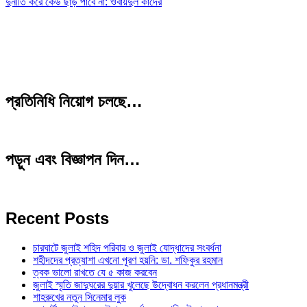
দুর্নীতি করে কেউ ছাড় পাবে না: ওবায়দুল কাদের
প্রতিনিধি নিয়োগ চলছে…
পড়ুন এবং বিজ্ঞাপন দিন…
Recent Posts
চারঘাটে জুলাই শহিদ পরিবার ও জুলাই যোদ্ধাদের সংবর্ধনা
শহীদদের প্রত্যাশা এখনো পূরণ হয়নি: ডা. শফিকুর রহমান
ত্বক ভালো রাখতে যে ৫ কাজ করবেন
জুলাই স্মৃতি জাদুঘরের দুয়ার খুলেছে উদ্বোধন করলেন প্রধানমন্ত্রী
শাহরুখের নতুন সিনেমার লুক