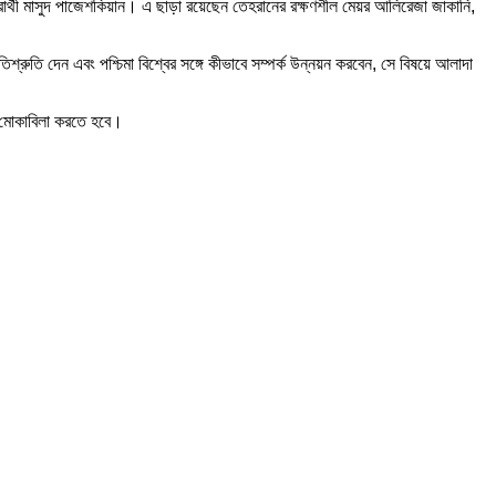
থি প্রার্থী মাসুদ পাজেশকিয়ান। এ ছাড়া রয়েছেন তেহরানের রক্ষণশীল মেয়র আলিরেজা জাকানি,
িশ্রুতি দেন এবং পশ্চিমা বিশ্বের সঙ্গে কীভাবে সম্পর্ক উন্নয়ন করবেন, সে বিষয়ে আলাদা
ও মোকাবিলা করতে হবে।