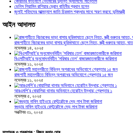
কোয়ার্টার ফাইনালে নেইমারের দুর্দান্ত অ্যাসিস্টে সান্তোস
ডেনিস লিয়ামিন রাশিয়ার ড্রোন বাহিনীর প্রধান হলেন
জুলাই শহিদদের আত্মত্যাগ জাতি চিরকাল শ্রদ্ধার সাথে স্মরণ করবে: ভূমিমন্ত্রী
আইন আদালত
রাজশাহীতে বিচারকের ভাড়া বাসায় ছুরিকাঘাতে ছেলে নিহত, স্ত্রী গুরুতর আহত, 
নভেম্বর ১৪, ২০২৫
বিএসটিআই’র অনুমোদনবিহীন ‘সরিষার তেল’ বাজারজাতকারীকে জরিমানা
নভেম্বর ১১, ২০২৫
রাজশাহী মহানগরীতে বিভিন্ন অপরাধের অভিযোগে গ্রেপ্তার ১৫ জন
নভেম্বর ১১, ২০২৫
আরএমপি’র বোয়ালিয়া থানার অভিযানে হেরোইন উদ্ধার; গ্রেপ্তার ১
নভেম্বর ৫, ২০২৫
বগুড়ায় নাবিল হাইওয়ে রেস্টুরেন্টকে দেড় লাখ টাকা জরিমানা
অক্টোবর ৩১, ২০২৫
সম্পাদক ও প্রকাশক : বিজয় কুমার ঘোষ