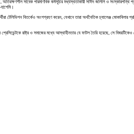
 গালিবাফ, অতিরক্ষণশীল সাবেক পারমাণবিক কর্মসূচির মধ্যস্থতাকারী সাঈদ জলিলি ও সংস্কারপন্
হ-হাশেমি।
্থীরা টেলিভিশন বিতর্কেও অংশগ্রহণ করেন, যেখানে তারা অর্থনৈতিক চ্যালেঞ্জ মোকাবিলার প্রত
 প্রেসিডেন্টকে রাষ্ট্র ও সমাজের মধ্যে আস্থাহীনতার যে ফাটল তৈরি হয়েছে, সে বিষয়টিকে