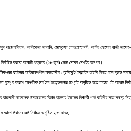
াঁ থেকে মাসুদ পাজেশকিয়ান, আলিরেজা জাকানি, মোস্তফা পোরমোহাম্মদি, আমির হোসেন গাজী জাদে
েবে নির্বাচিত করতে আগামী শুক্রবার (২৮ জুন) ভোট দেবেন দেশটির জনগণ।
কপ্টার দুর্ঘটনায় অতিরক্ষণশীল ক্ষমতাসীন প্রেসিডেন্ট ইব্রাহিম রাইসি নিহত হলে দ্রুত সম
াজা যুদ্ধের কারণে আঞ্চলিক টান টান উত্তেজনার মধ্যেই অনুষ্ঠিত হতে যাচ্ছে এই আগাম নির্
ার রাজধানী দামেস্কে ইসরায়েলের বিমান হামলায় ইরানের বিপ্লবী গার্ড বাহিনীর সাত সদস্য 
চ মাস আগে ইরানের এই নির্বাচন অনুষ্ঠিত হতে যাচ্ছে।