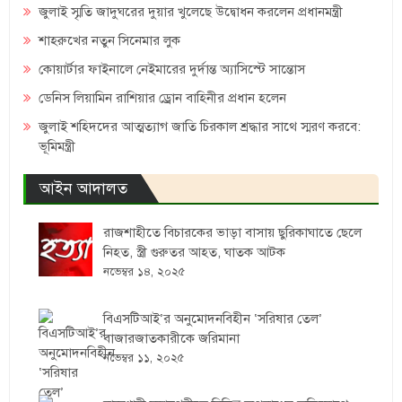
জুলাই স্মৃতি জাদুঘরের দুয়ার খুলেছে উদ্বোধন করলেন প্রধানমন্ত্রী
শাহরুখের নতুন সিনেমার লুক
কোয়ার্টার ফাইনালে নেইমারের দুর্দান্ত অ্যাসিস্টে সান্তোস
ডেনিস লিয়ামিন রাশিয়ার ড্রোন বাহিনীর প্রধান হলেন
জুলাই শহিদদের আত্মত্যাগ জাতি চিরকাল শ্রদ্ধার সাথে স্মরণ করবে:
ভূমিমন্ত্রী
আইন আদালত
রাজশাহীতে বিচারকের ভাড়া বাসায় ছুরিকাঘাতে ছেলে
নিহত, স্ত্রী গুরুতর আহত, ঘাতক আটক
নভেম্বর ১৪, ২০২৫
বিএসটিআই’র অনুমোদনবিহীন ‘সরিষার তেল’
বাজারজাতকারীকে জরিমানা
নভেম্বর ১১, ২০২৫