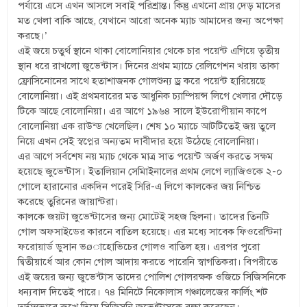
পর্যায়ে এসে এখন আসলে সবাই পরিশ্রান্ত। কিন্তু এখনো প্রায় দেড় মাসের
মত খেলা বাকি আছে, যেখানে আরো অনেক ম্যাচ আমাদের জন্য অপেক্ষা
করছে।’
এই জয়ে চতুর্থ স্থানে থাকা বোলোনিয়ার থেকে চার পয়েন্ট এগিয়ে তৃতীয়
স্থান ধরে রাখলো জুভেন্টাস। দিনের প্রথম ম্যাচে রেলিগেশন খরায় তাকা
ফ্রোসিনোনের সাথে হতাশাজনক গোলশুন্য ড্র করে পয়েন্ট হারিয়েছে
বোলোনিয়া। এই প্রথমবারের মত আধুনিক চ্যাম্পিয়ন্স লিগে খেলার দৌড়ে
টিকে আছে বোলোনিয়া। এর আগে ১৯৬৪ সালে ইউরোপীয়ান কাপে
বোলোনিয়া এক রাউন্ড খেলেছিল। শেষ ১০ ম্যাচে আটটিতেই জয় তুলে
নিয়ে এখন সেই স্বপ্নের অন্যতম দাবীদার হয়ে উঠেছে বোলোনিয়া।
এর আগে সর্বশেষ নয় ম্যাচ থেকে মাত্র সাত পয়েন্ট অর্জণ করতে সক্ষম
হয়েছে জুভেন্টাস। ইতালিয়ান সেমিাইনালের প্রথম লেগে ল্যাজিওকে ২-০
গোলে হারানোর একদিন পরেই সিরি-এ লিগে কালকের জয় নিশ্চিত
করেছে তুরিনের জায়ান্টরা।
কালকে জয়টা জুভেন্টাসের জন্য মোটেই সহজ ছিলনা। তাদের তিনটি
গোল অফসাইডের কারনে বাতিল হয়েছে। এর মধ্যে সাবেক ফিওরেন্টিনা
ফরোয়ার্ড ডুসান ভøাহোভিচের গোলও বাতিল হয়। এরপর পুরো
দ্বিতীয়ার্ধে আর কোন গোল আদায় করতে পারেনি স্বাগতিকরা। বিপরীতে
এই জয়ের জন্য জুভেন্টাস তাদের পোলিশ গোলরক্ষক ওজিচে সিজিসনিকে
ধন্যবাদ দিতেই পারে। ৭৪ মিনিটে নিকোলাস গঞ্চালেজের কার্লিং শট