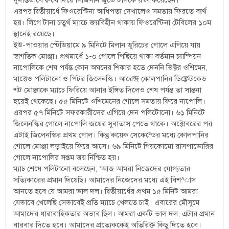
দুর্দান্তভাবে রুখে দিয়ে সিজিসনি জুভেন্টাসকে রক্ষা করেছেন।
এরপর দ্বিতীয়ার্ধে ফিওরেন্টিনা আধিপত্য দেখালেও সমতায় ফিরতে ব্যর্থ
হয়। লিগে টানা চতুর্থ ম্যাচে জয়বিহীন থাকায় ফিওরেন্টিনা টেবিলের ১০ম
স্থানেই রয়েছে।
ইউ-পাওয়ার স্টেডিয়ামে ৯ মিনিটে মিলান ডুরিচের গোলে এগিয়ে যায়
স্বাগতিক মোঞ্জা। প্রথমার্ধে ১-০ গোলে পিছিয়ে থাকা বর্তমান চ্যাম্পিয়ন
নাপোলিকে শেষ পর্যন্ত কোন অঘনের শিকার হতে দেননি ভিক্টর ওশিমেন,
মাত্তেও পলিটানো ও পিটর জিলেনস্কি। আরেন্দ্র কোলপানির ডিফ্লেটকেড
শট মোঞ্জাকে ম্যাচে ফিরিয়ে আনার ইঙ্গিত দিলেও শেষ পর্যন্ত তা সান্তনা
হয়েই থেকেছে। ৫৫ মিনিটে ওশিমেনের গোলে সমতায় ফিরে নাপোলি।
এরপর ৫৭ মিনিটে সফরকারীদের এগিয়ে দেন পলিটোনো। ৬১ মিনিটে
জিলেনস্কির গোলে নাপোলি জয়ের সুবাতাস পেতে থাকে। অক্টোবরের পর
এটাই জিলেনস্কির প্রথম গোল। কিন্তু কয়েক সেকেন্ডের মধ্যে কোলপানির
গোলে মোঞ্জা লড়াইয়ে ফিরে আসে। ৬৯ মিনিটে গিয়কোমো রাসপাডোরির
গোলে নাপোলির সপ্তম জয় নিশ্চিত হয়।
ম্যাচ শেষে পলিটানো বলেছেন, ‘আজ আমরা নিজেদের যোগ্যতার
সত্যিকারের প্রমান দিয়েছি। আমাদের নিজেদের মধ্যে এই বিশ^াস
আনতে হবে যে আমরা ভাল দল। দ্বিতীয়ার্ধের প্রথম ১৫ মিনিট আমরা
যেভাবে খেলেছি সেভাবেই প্রতি ম্যাচে খেলতে চাই। এবারের মৌসুমে
আমাদের ধারাবাহিকতার অভাব ছিল। আমরা একটি ভাল দল, এটার প্রমান
বারবার দিতে হবে। আমাদের প্রত্যেককেই অতিরিক্ত কিছু দিতে হবে।