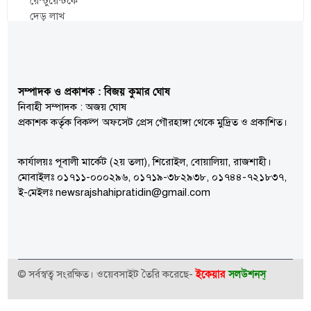
সম্পাদক ও প্রকাশক : বিজয় কুমার ঘোষ
নিবাহী সম্পাদক : অজয় ঘোষ
প্রকাশক কর্তৃক বিকল্প অফসেট প্রেস গৌরহাঙ্গা থেকে মুদ্রিত ও প্রকাশিত।
কার্যালয়ঃ পূবালী মার্কেট (২য় তলা), শিরোইল, বোয়ালিয়া, রাজশাহী।
মোবাইলঃ ০১৭১১-০০০২৯৬, ০১৭১৯-৩৮২৯৩৮, ০১৭৪৪-৭২১৮৩৭,
ই-মেইলঃ newsrajshahipratidin@gmail.com
ইকেয়ার
সলউশনস্
© সর্বস্বত্ব সংরক্ষিত। ওয়েবসাইট তৈরি করেছে-