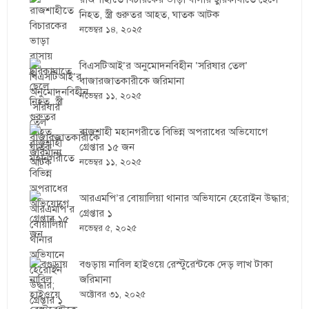
নিহত, স্ত্রী গুরুতর আহত, ঘাতক আটক
নভেম্বর ১৪, ২০২৫
বিএসটিআই’র অনুমোদনবিহীন ‘সরিষার তেল’
বাজারজাতকারীকে জরিমানা
নভেম্বর ১১, ২০২৫
রাজশাহী মহানগরীতে বিভিন্ন অপরাধের অভিযোগে
গ্রেপ্তার ১৫ জন
নভেম্বর ১১, ২০২৫
আরএমপি’র বোয়ালিয়া থানার অভিযানে হেরোইন উদ্ধার;
গ্রেপ্তার ১
নভেম্বর ৫, ২০২৫
বগুড়ায় নাবিল হাইওয়ে রেস্টুরেন্টকে দেড় লাখ টাকা
জরিমানা
অক্টোবর ৩১, ২০২৫