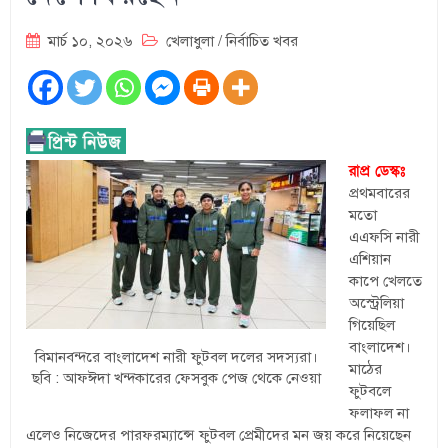
মার্চ ১০, ২০২৬
খেলাধুলা
/
নির্বাচিত খবর
রাপ্র ডেস্কঃ
প্রথমবারের
মতো
এএফসি নারী
এশিয়ান
কাপে খেলতে
অস্ট্রেলিয়া
গিয়েছিল
বাংলাদেশ।
বিমানবন্দরে বাংলাদেশ নারী ফুটবল দলের সদস্যরা।
মাঠের
ছবি : আফঈদা খন্দকারের ফেসবুক পেজ থেকে নেওয়া
ফুটবলে
ফলাফল না
এলেও নিজেদের পারফরম্যান্সে ফুটবল প্রেমীদের মন জয় করে নিয়েছেন