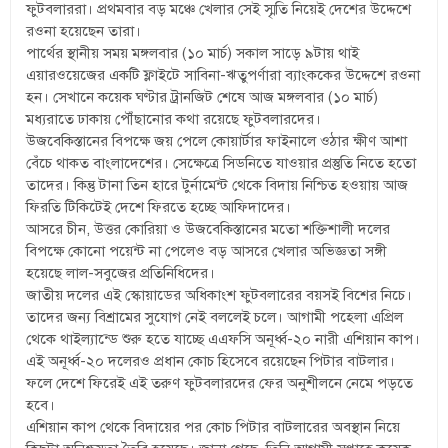
ফুটবলাররা। প্রথমবার বড় মঞ্চে খেলার সেই স্মৃতি নিয়েই দেশের উদ্দেশে
রওনা হয়েছেন তারা।
পার্থের স্থানীয় সময় মঙ্গলবার (১০ মার্চ) সকাল সাড়ে ৯টায় থাই
এয়ারওয়েজের একটি ফ্লাইটে সাবিনা-ঋতুপর্ণারা ব্যাংককের উদ্দেশে রওনা
হন। সেখানে কয়েক ঘণ্টার ট্রানজিট শেষে আজ মঙ্গলবার (১০ মার্চ)
মধ্যরাতে ঢাকায় পৌঁছানোর কথা রয়েছে ফুটবলারদের।
উজবেকিস্তানের বিপক্ষে জয় পেলে কোয়ার্টার ফাইনালে ওঠার ক্ষীণ আশা
বেঁচে থাকত বাংলাদেশের। সেক্ষেত্রে সিডনিতে যাওয়ার প্রস্তুতি নিতে হতো
তাদের। কিন্তু টানা তিন হারে টুর্নামেন্ট থেকে বিদায় নিশ্চিত হওয়ায় আজ
ফিরতি টিকিটেই দেশে ফিরতে হচ্ছে আফিদাদের।
আসরে চীন, উত্তর কোরিয়া ও উজবেকিস্তানের মতো শক্তিশালী দলের
বিপক্ষে কোনো পয়েন্ট না পেলেও বড় আসরে খেলার অভিজ্ঞতা সঙ্গী
হয়েছে লাল-সবুজের প্রতিনিধিদের।
জাতীয় দলের এই স্কোয়াডের অধিকাংশ ফুটবলারের বয়সই বিশের নিচে।
তাদের জন্য বিশ্রামের সুযোগ নেই বললেই চলে। আগামী পহেলা এপ্রিল
থেকে থাইল্যান্ডে শুরু হতে যাচ্ছে এএফসি অনূর্ধ্ব-২০ নারী এশিয়ান কাপ।
এই অনূর্ধ্ব-২০ দলেরও প্রধান কোচ হিসেবে রয়েছেন পিটার বাটলার।
ফলে দেশে ফিরেই এই তরুণ ফুটবলারদের ফের অনুশীলনে নেমে পড়তে
হবে।
এশিয়ান কাপ থেকে বিদায়ের পর কোচ পিটার বাটলারের অবস্থান নিয়ে