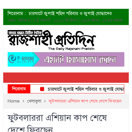
শিরোনাম :
চারঘাটে জুলাই শহিদ পরিবার ও জুলাই যোদ্ধাদের
সংবর্ধনা
আজ- শনিবার | ৮ই আগস্ট, ২০২৬ খ্রিস্টাব্দ | ২৪শে শ্রাবণ, ১৪৩৩ বঙ্গাব্দ
শহীদদের প্রত্যাশা এখনো পূরণ হয়নি: ডা. শফিকুর রহমান
ত্বক ভালো রাখতে যে ৫ কাজ করবেন
জুলাই স্মৃতি জাদুঘরের দুয়ার খুলেছে উদ্বোধন করলেন
প্রধানমন্ত্রী
শাহরুখের নতুন সিনেমার লুক
কোয়ার্টার ফাইনালে নেইমারের দুর্দান্ত অ্যাসিস্টে সান্তোস
ডেনিস লিয়ামিন রাশিয়ার ড্রোন বাহিনীর প্রধান হলেন
জুলাই শহিদদের আত্মত্যাগ জাতি চিরকাল শ্রদ্ধার সাথে
স্মরণ করবে: ভূমিমন্ত্রী
শিরোনাম
চারঘাটে জুলাই শহিদ পরিবার ও জুলাই যোদ্ধাদের সংবর্ধ
Home
খেলাধুলা
ফুটবলাররা এশিয়ান কাপ শেষে দেশে ফিরছেন
ফুটবলাররা এশিয়ান কাপ শেষে
দেশে ফিরছেন