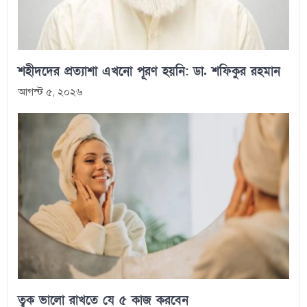
শহীদদের প্রত্যাশা এখনো পূরণ হয়নি: ডা. শফিকুর রহমান
আগস্ট ৫, ২০২৬
ত্বক ভালো রাখতে যে ৫ কাজ করবেন