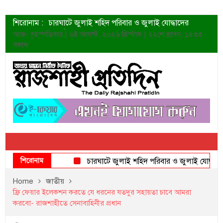
শিরোনাম :
চারঘাটে জুলাই শহিদ পরিবার ও জুলাই যোদ্ধাদের
সংবর্ধনা
আজ- বৃহস্পতিবার | ৬ই আগস্ট, ২০২৬ খ্রিস্টাব্দ | ২২শে শ্রাবণ, ১৪৩৩
শহীদদের প্রত্যাশা এখনো পূরণ হয়নি: ডা. শফিকুর রহমান
বঙ্গাব্দ
ত্বক ভালো রাখতে যে ৫ কাজ করবেন
জুলাই স্মৃতি জাদুঘরের দুয়ার খুলেছে উদ্বোধন করলেন
প্রধানমন্ত্রী
শাহরুখের নতুন সিনেমার লুক
কোয়ার্টার ফাইনালে নেইমারের দুর্দান্ত অ্যাসিস্টে সান্তোস
ডেনিস লিয়ামিন রাশিয়ার ড্রোন বাহিনীর প্রধান হলেন
জুলাই শহিদদের আত্মত্যাগ জাতি চিরকাল শ্রদ্ধার সাথে
স্মরণ করবে: ভূমিমন্ত্রী
শিরোনাম
চারঘাটে জুলাই শহিদ পরিবার ও জুলাই যোদ্ধাদের সংবর
Home
জাতীয়
ফ্রি ফেয়ার ইলেকশন করতে যে ধরনের যতদুর সহায়তা চাবে আমরা
করবো- রাজশাহীতে সেনাবাহিনীর প্রধান