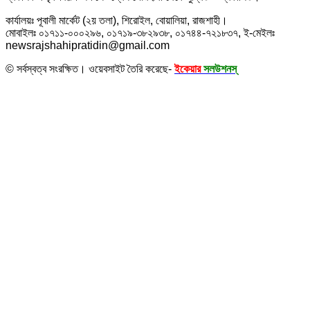
কার্যালয়ঃ পূবালী মার্কেট (২য় তলা), শিরোইল, বোয়ালিয়া, রাজশাহী।
মোবাইলঃ ০১৭১১-০০০২৯৬, ০১৭১৯-৩৮২৯৩৮, ০১৭৪৪-৭২১৮৩৭, ই-মেইলঃ
newsrajshahipratidin@gmail.com
© সর্বস্বত্ব সংরক্ষিত। ওয়েবসাইট তৈরি করেছে-
ইকেয়ার
সলউশনস্