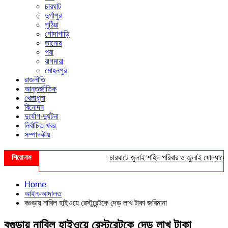
চারঘাট
দুর্গাপুর
পুঠিয়া
গোদাগাড়ি
তানোর
পবা
বাগমারা
মোহনপুর
রাজনীতি
আন্তর্জাতিক
খেলাধুলা
বিনোদন
দুর্যোগ-দুর্ঘটনা
নির্বাচিত খবর
সম্পাদকীয়
শিরোনাম
চারঘাটে জুলাই শহিদ পরিবার ও জুলাই যোদ্ধাদের সংব
Home
আইন-আদালত
বগুড়ায় নাবিল হাইওয়ে রেস্টুরেন্টকে দেড় লাখ টাকা জরিমানা
বগুড়ায় নাবিল হাইওয়ে রেস্টুরেন্টকে দেড় লাখ টাকা