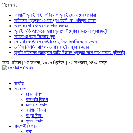
শিরোনাম :
চারঘাটে জুলাই শহিদ পরিবার ও জুলাই যোদ্ধাদের সংবর্ধনা
শহীদদের প্রত্যাশা এখনো পূরণ হয়নি: ডা. শফিকুর রহমান
ত্বক ভালো রাখতে যে ৫ কাজ করবেন
জুলাই স্মৃতি জাদুঘরের দুয়ার খুলেছে উদ্বোধন করলেন প্রধানমন্ত্রী
শাহরুখের নতুন সিনেমার লুক
কোয়ার্টার ফাইনালে নেইমারের দুর্দান্ত অ্যাসিস্টে সান্তোস
ডেনিস লিয়ামিন রাশিয়ার ড্রোন বাহিনীর প্রধান হলেন
জুলাই শহিদদের আত্মত্যাগ জাতি চিরকাল শ্রদ্ধার সাথে স্মরণ করবে: ভূমিমন্ত্রী
আজ- রবিবার | ৯ই আগস্ট, ২০২৬ খ্রিস্টাব্দ | ২৫শে শ্রাবণ, ১৪৩৩ বঙ্গাব্দ
জাতীয়
সারাদেশ
ঢাকা বিভাগ
রাজশাহী বিভাগ
চট্টগ্রাম বিভাগ
বরিশাল বিভাগ
রংপুর বিভাগ
খুলনা বিভাগ
রাজশাহীর সংবাদ
বাঘা