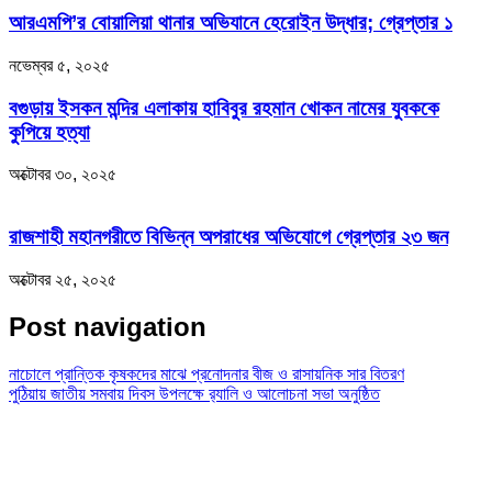
আরএমপি’র বোয়ালিয়া থানার অভিযানে হেরোইন উদ্ধার; গ্রেপ্তার ১
নভেম্বর ৫, ২০২৫
বগুড়ায় ইসকন মন্দির এলাকায় হাবিবুর রহমান খোকন নামের যুবককে
কুপিয়ে হত্যা
অক্টোবর ৩০, ২০২৫
রাজশাহী মহানগরীতে বিভিন্ন অপরাধের অভিযোগে গ্রেপ্তার ২৩ জন
অক্টোবর ২৫, ২০২৫
Post navigation
নাচোলে প্রান্তিক কৃষকদের মাঝে প্রনোদনার বীজ ও রাসায়নিক সার বিতরণ
পুঠিয়ায় জাতীয় সমবায় দিবস উপলক্ষে র‌্যালি ও আলোচনা সভা অনুষ্ঠিত