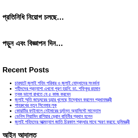
প্রতিনিধি নিয়োগ চলছে…
পড়ুন এবং বিজ্ঞাপন দিন…
Recent Posts
চারঘাটে জুলাই শহিদ পরিবার ও জুলাই যোদ্ধাদের সংবর্ধনা
শহীদদের প্রত্যাশা এখনো পূরণ হয়নি: ডা. শফিকুর রহমান
ত্বক ভালো রাখতে যে ৫ কাজ করবেন
জুলাই স্মৃতি জাদুঘরের দুয়ার খুলেছে উদ্বোধন করলেন প্রধানমন্ত্রী
শাহরুখের নতুন সিনেমার লুক
কোয়ার্টার ফাইনালে নেইমারের দুর্দান্ত অ্যাসিস্টে সান্তোস
ডেনিস লিয়ামিন রাশিয়ার ড্রোন বাহিনীর প্রধান হলেন
জুলাই শহিদদের আত্মত্যাগ জাতি চিরকাল শ্রদ্ধার সাথে স্মরণ করবে: ভূমিমন্ত্রী
আইন আদালত