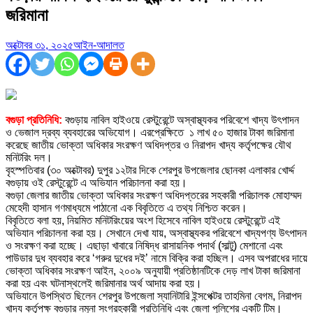
জরিমানা
অক্টোবর ৩১, ২০২৫
আইন-আদালত
বগুড়া প্রতিনিধি:
বগুড়ায় নাবিল হাইওয়ে রেস্টুরেন্টে অস্বাস্থ্যকর পরিবেশে খাদ্য উৎপাদন
ও ভেজাল দ্রব্য ব্যবহারের অভিযোগ। এরপ্রেক্ষিতে ১ লাখ ৫০ হাজার টাকা জরিমানা
করেছে জাতীয় ভোক্তা অধিকার সংরক্ষণ অধিদপ্তর ও নিরাপদ খাদ্য কর্তৃপক্ষের যৌথ
মনিটরিং দল।
বৃহস্পতিবার (৩০ অক্টোবর) দুপুর ১২টার দিকে শেরপুর উপজেলার ছোনকা এলাকার খোর্দ্দ
বগুড়ায় ওই রেস্টুরেন্টে এ অভিযান পরিচালনা করা হয়।
বগুড়া জেলার জাতীয় ভোক্তা অধিকার সংরক্ষণ অধিদপ্তরের সহকারী পরিচালক মোহাম্মদ
মেহেদী হাসান গণমাধ্যমে পাঠানো এক বিবৃতিতে এ তথ্য নিশ্চিত করেন।
বিবৃতিতে বলা হয়, নিয়মিত মনিটরিংয়ের অংশ হিসেবে নাবিল হাইওয়ে রেস্টুরেন্টে এই
অভিযান পরিচালনা করা হয়। সেখানে দেখা যায়, অস্বাস্থ্যকর পরিবেশে খাদ্যপণ্য উৎপাদন
ও সংরক্ষণ করা হচ্ছে। এছাড়া খাবারে নিষিদ্ধ রাসায়নিক পদার্থ (সাল্টু) মেশানো এবং
পাউডার দুধ ব্যবহার করে ‘গরুর দুধের দই’ নামে বিক্রি করা হচ্ছিল। এসব অপরাধের দায়ে
ভোক্তা অধিকার সংরক্ষণ আইন, ২০০৯ অনুযায়ী প্রতিষ্ঠানটিকে দেড় লাখ টাকা জরিমানা
করা হয় এবং ঘটনাস্থলেই জরিমানার অর্থ আদায় করা হয়।
অভিযানে উপস্থিত ছিলেন শেরপুর উপজেলা স্যানিটারি ইন্সপেক্টর তাহমিনা বেগম, নিরাপদ
খাদ্য কর্তৃপক্ষ বগুড়ার নমুনা সংগ্রহকারী প্রতিনিধি এবং জেলা পুলিশের একটি টিম।