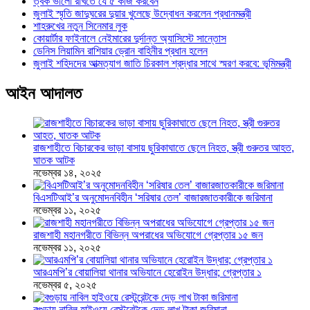
ত্বক ভালো রাখতে যে ৫ কাজ করবেন
জুলাই স্মৃতি জাদুঘরের দুয়ার খুলেছে উদ্বোধন করলেন প্রধানমন্ত্রী
শাহরুখের নতুন সিনেমার লুক
কোয়ার্টার ফাইনালে নেইমারের দুর্দান্ত অ্যাসিস্টে সান্তোস
ডেনিস লিয়ামিন রাশিয়ার ড্রোন বাহিনীর প্রধান হলেন
জুলাই শহিদদের আত্মত্যাগ জাতি চিরকাল শ্রদ্ধার সাথে স্মরণ করবে: ভূমিমন্ত্রী
আইন আদালত
রাজশাহীতে বিচারকের ভাড়া বাসায় ছুরিকাঘাতে ছেলে নিহত, স্ত্রী গুরুতর আহত,
ঘাতক আটক
নভেম্বর ১৪, ২০২৫
বিএসটিআই’র অনুমোদনবিহীন ‘সরিষার তেল’ বাজারজাতকারীকে জরিমানা
নভেম্বর ১১, ২০২৫
রাজশাহী মহানগরীতে বিভিন্ন অপরাধের অভিযোগে গ্রেপ্তার ১৫ জন
নভেম্বর ১১, ২০২৫
আরএমপি’র বোয়ালিয়া থানার অভিযানে হেরোইন উদ্ধার; গ্রেপ্তার ১
নভেম্বর ৫, ২০২৫
বগুড়ায় নাবিল হাইওয়ে রেস্টুরেন্টকে দেড় লাখ টাকা জরিমানা