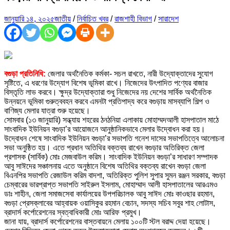
জানুয়ারি ১৪, ২০২৫
জাতীয়
/
নির্বাচিত খবর
/
রাজশাহী বিভাগ
/
সারাদেশ
বগুড়া প্রতিনিধি:
জেলার অর্থনৈতিক কর্মকা- সচল রাখতে, নারী উদ্যোক্তাদের সুযোগ
সৃষ্টিতে, এ ধরণের উদ্যোগ বিশেষ ভূমিকা রাখে। নিজেদের উৎপাদিত পণ্যের বাজার
বিস্তৃতি লাভ করবে। ক্ষুদ্র উদ্যোক্তারা শুধু নিজেদের নয় দেশের সার্বিক অর্থনৈতিক
উন্নয়নে ভূমিকা গুরুত্ববহন করবে এমনটা প্রতিপাদ্য করে বগুড়ায় মাসব্যাপি শিল্প ও
বাণিজ্য মেলার যাত্রা শুরু হয়েছে।
সোমবার (১৩ জানুয়ারি) সন্ধ্যায় শহরের ঠনঠনিয়া এলাকায় মোহাম্মদআলী হাসপাতাল মাঠে
সাংবাদিক ইউনিয়ন বগুড়া’র আয়োজনে আনুষ্ঠানিকভাবে মেলার উদ্বোধন করা হয়।
উদ্বোধন শেষে সাংবাদিক ইউনিয়ন বগুড়া’র সভাপতি গনেশ দাসের সভাপতিত্বে আলোচনা
সভা অনুষ্ঠিত হয়। এতে প্রধান অতিথির বক্তব্য রাখেন বগুড়ার অতিরিক্ত জেলা
প্রশাসক (সার্বিক) মোঃ মেজবাউল করিম। সাংবাদিক ইউনিয়ন বগুড়া’র সাধারণ সম্পাদক
আবু সাঈদের সঞ্চালনায় এতে অনুষ্ঠানে বিশেষ অতিথির বক্তব্য রাখেন বগুড়া জেলা
বিএনপির সভাপতি রেজাউল করিম বাদশা, অতিরিক্ত পুলিশ সুপার সুমন রঞ্জন সরকার, বগুড়া
চেম্বারের ভারপ্রাপ্ত সভাপতি সাইরুল ইসলাম, মোহাম্মাদ আলী হাসপাতালের আরএমও
ডাঃ শাহীন, জেলা সমাজসেবা কার্যালয়ের উপপরিচালক আবু সাঈদ মোঃ কাওছার রহমান,
বগুড়া প্রেসক্লাবের আহ্বায়ক ওয়াসিকুর রহমান বেচান, সদস্য সচিব সবুর শাহ লোটাস,
ব্রাদার্স কর্পোরেশনের স্বত্বাধিকারী মোঃ আরিফ প্রমুখ।
জানা যায়, ব্রাদার্স কর্পোরেশনের বাস্তবায়নে মেলায় ১০০টি স্টল বরাদ্দ দেয়া হয়েছে।