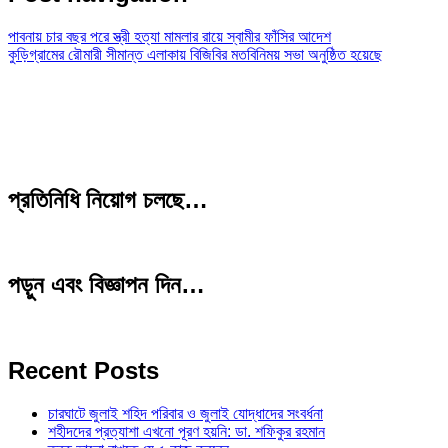
পাবনায় চার বছর পরে স্ত্রী হত্যা মামলার রায়ে স্বামীর ফাঁসির আদেশ
কুড়িগ্রামের রৌমারী সীমান্ত এলাকায় বিজিবির মতবিনিময় সভা অনুষ্ঠিত হয়েছে
প্রতিনিধি নিয়োগ চলছে…
পড়ুন এবং বিজ্ঞাপন দিন…
Recent Posts
চারঘাটে জুলাই শহিদ পরিবার ও জুলাই যোদ্ধাদের সংবর্ধনা
শহীদদের প্রত্যাশা এখনো পূরণ হয়নি: ডা. শফিকুর রহমান