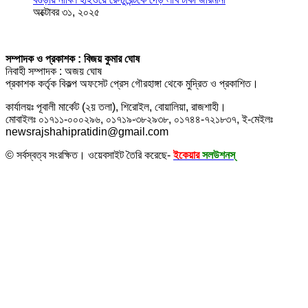
অক্টোবর ৩১, ২০২৫
সম্পাদক ও প্রকাশক : বিজয় কুমার ঘোষ
নিবাহী সম্পাদক : অজয় ঘোষ
প্রকাশক কর্তৃক বিকল্প অফসেট প্রেস গৌরহাঙ্গা থেকে মুদ্রিত ও প্রকাশিত।
কার্যালয়ঃ পূবালী মার্কেট (২য় তলা), শিরোইল, বোয়ালিয়া, রাজশাহী।
মোবাইলঃ ০১৭১১-০০০২৯৬, ০১৭১৯-৩৮২৯৩৮, ০১৭৪৪-৭২১৮৩৭, ই-মেইলঃ
newsrajshahipratidin@gmail.com
© সর্বস্বত্ব সংরক্ষিত। ওয়েবসাইট তৈরি করেছে-
ইকেয়ার
সলউশনস্