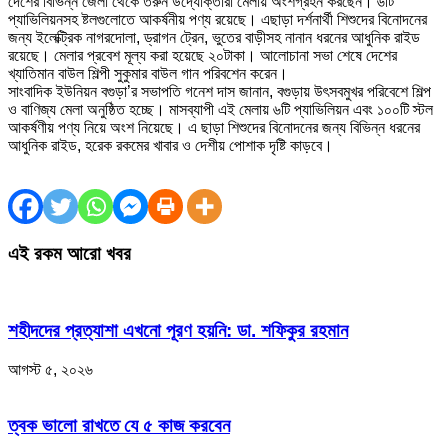
দেশের বিভিন্ন জেলা থেকে তরুন উদ্যোক্তারা মেলায় অংশগ্রহন করছেন। ৬টি
প্যাভিলিয়নসহ ষ্টলগুলোতে আকর্ষনীয় পণ্য রয়েছে। এছাড়া দর্শনার্থী শিশুদের বিনোদনের
জন্য ইলেক্ট্রিক নাগরদোলা, ড্রাগন ট্রেন, ভুতের বাড়ীসহ নানান ধরনের আধুনিক রাইড
রয়েছে। মেলার প্রবেশ মূল্য করা হয়েছে ২০টাকা। আলোচানা সভা শেষে দেশের
খ্যাতিমান বাউল শিল্পী সুকুমার বাউল গান পরিবশেন করেন।
সাংবাদিক ইউনিয়ন বগুড়া’র সভাপতি গনেশ দাস জানান, বগুড়ায় উৎসবমুখর পরিবেশে শিল্প
ও বাণিজ্য মেলা অনুষ্ঠিত হচ্ছে। মাসব্যাপী এই মেলায় ৬টি প্যাভিলিয়ন এবং ১০০টি স্টল
আকর্ষণীয় পণ্য নিয়ে অংশ নিয়েছে। এ ছাড়া শিশুদের বিনোদনের জন্য বিভিন্ন ধরনের
আধুনিক রাইড, হরেক রকমের খাবার ও দেশীয় পোশাক দৃষ্টি কাড়বে।
এই রকম আরো খবর
শহীদদের প্রত্যাশা এখনো পূরণ হয়নি: ডা. শফিকুর রহমান
আগস্ট ৫, ২০২৬
ত্বক ভালো রাখতে যে ৫ কাজ করবেন