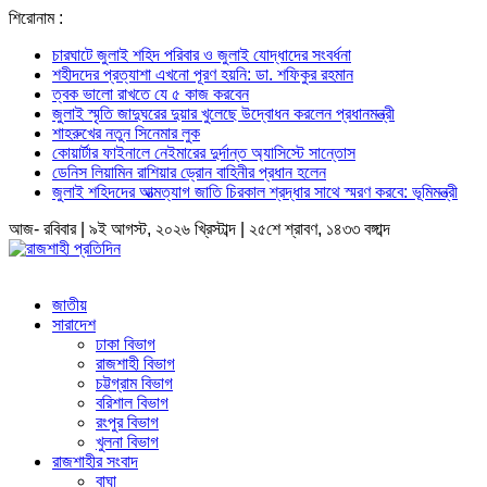
শিরোনাম :
চারঘাটে জুলাই শহিদ পরিবার ও জুলাই যোদ্ধাদের সংবর্ধনা
শহীদদের প্রত্যাশা এখনো পূরণ হয়নি: ডা. শফিকুর রহমান
ত্বক ভালো রাখতে যে ৫ কাজ করবেন
জুলাই স্মৃতি জাদুঘরের দুয়ার খুলেছে উদ্বোধন করলেন প্রধানমন্ত্রী
শাহরুখের নতুন সিনেমার লুক
কোয়ার্টার ফাইনালে নেইমারের দুর্দান্ত অ্যাসিস্টে সান্তোস
ডেনিস লিয়ামিন রাশিয়ার ড্রোন বাহিনীর প্রধান হলেন
জুলাই শহিদদের আত্মত্যাগ জাতি চিরকাল শ্রদ্ধার সাথে স্মরণ করবে: ভূমিমন্ত্রী
আজ- রবিবার | ৯ই আগস্ট, ২০২৬ খ্রিস্টাব্দ | ২৫শে শ্রাবণ, ১৪৩৩ বঙ্গাব্দ
জাতীয়
সারাদেশ
ঢাকা বিভাগ
রাজশাহী বিভাগ
চট্টগ্রাম বিভাগ
বরিশাল বিভাগ
রংপুর বিভাগ
খুলনা বিভাগ
রাজশাহীর সংবাদ
বাঘা