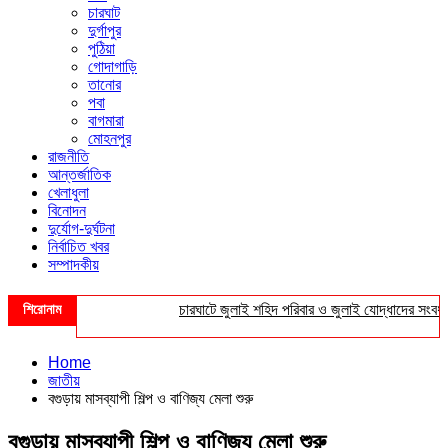
চারঘাট
দুর্গাপুর
পুঠিয়া
গোদাগাড়ি
তানোর
পবা
বাগমারা
মোহনপুর
রাজনীতি
আন্তর্জাতিক
খেলাধুলা
বিনোদন
দুর্যোগ-দুর্ঘটনা
নির্বাচিত খবর
সম্পাদকীয়
শিরোনাম
চারঘাটে জুলাই শহিদ পরিবার ও জুলাই যোদ্ধাদের সংবর্ধনা
Home
জাতীয়
বগুড়ায় মাসব্যাপী শিল্প ও বাণিজ্য মেলা শুরু
বগুড়ায় মাসব্যাপী শিল্প ও বাণিজ্য মেলা শুরু